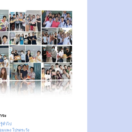
าระ
ู้ทั่วไป
ทอมแพง โปรดระวัง