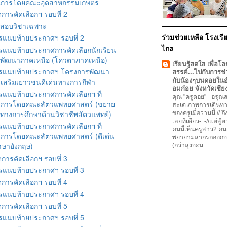
นการโดยคณะอุตสาหกรรมเกษตร
ารคัดเลือกฯ รอบที่ 2
ดสอบวิชาเฉพาะ
รแนบท้ายประกาศฯ รอบที่ 2
ร่วมช่วยเหลือ โรงเรีย
รแนบท้ายประกาศการคัดเลือกนักเรียน
ไกล
พัฒนาภาคเหนือ (โควตาภาคเหนือ)
เรียนรู้สดใส เพื่อโล
รแนบท้ายประกาศฯ โครงการพัฒนา
สรรค์...ไปกับการช่
งเสริมเยาวชนดีเด่นทางการกีฬา
กับน้องๆบนดอยใน
อมก๋อย จังหวัดเชีย
รแนบท้ายประกาศการคัดเลือกฯ ที่
คุณ "ครูดอย"
-
อรุณสว
นการโดยคณะสัตวแพทยศาสตร์ (ขยาย
สะเต ภาพการเดินทา
ทางการศึกษาด้านวิชาชีพสัตวแพทย์)
ของครูเมื่อวานนี้ // ถ
เลยทีเดียว-..-//แต่สู้
รแนบท้ายประกาศการคัดเลือกฯ ที่
คนนี้เห็นครูสาว2 คน
นการโดยคณะสัตวแพทยศาสตร์ (ดีเด่น
พยายามลากรถออกจ
าษาอังกฤษ)
(กว่าลุงจะม...
ารคัดเลือกฯ รอบที่ 3
รแนบท้ายประกาศฯ รอบที่ 3
ารคัดเลือกฯ รอบที่ 4
รแนบท้ายประกาศฯ รอบที่ 4
ารคัดเลือกฯ รอบที่ 5
รแนบท้ายประกาศฯ รอบที่ 5