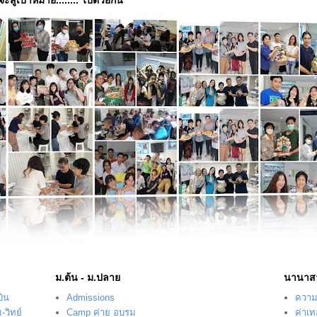
ม.ต้น - ม.ปลาย
นานาส
บิน
Admissions
ความร
-วิทย์
Camp ค่าย อบรม
ค่าเ