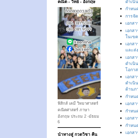
ดำเนิ
คณิต - วิทย์ - อังกฤษ
กำหนดก
การจั
เอกสา
เอกสา
ในเขต
เอกสา
และส่
เอกสา
ดำเนิ
โอกาส
เอกสา
ดำเนิ
ด้านภ
กำหนดก
เอกสา
ฟิสิกส์ เคมี วิทยาศาสตร์
กำหนดก
คณิตศาสตร์ ภาษา
อังกฤษ ประถม 2 -มัธยม
เอกสา
6
กำหนดก
เอกสา
นำทางสู่ กวดวิชา คีน