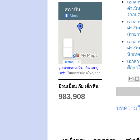
เอกสา
ดำเนิ
จากปร
เอกสา
ดำเนิ
(ทายา
เอกสา
ดำเนิ
นักเทค
เอกสา
ศึกษาใ
ดู
สถาบันกวดวิชา คีน เอดดู
เคชั่น
ในแผนที่ขนาดใหญ่กว่า
ป้วนเปี้ยน กับ เด็ก'คีน
983,908
บทความให
ทุกเรื่องราว ..... หลากหลาย ....... พร้อมที