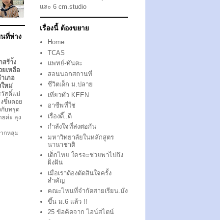
และ 6 cm.studio
เรื่องนี้ ต้องขยาย
นที่ห่าง
Home
TCAS
กสร้า้ง
แพทย์-ทันตะ
วยเหลือ
สอนนอกสถานที่
อำเภอ
ชีวิตเด็ก ม.ปลาย
งใหม่
ัสดิ์แม่
เที่ยวทั่ว KEEN
งขึ้นดอย
อาชีพที่ใช่
ึงกับทรุด
เรื่องดี๊..ดี
ตายค่ะ ลุง
กำลังใจที่ส่งต่อกัน
ากหลุม
มหาวิทยาลัยในหลักสูตร
นานาชาติ
เด็กไทย ใครจะช่วยพาไปถึง
ฝั่งฝัน
เมื่อเราต้องตัดสินใจครั้ง
สำคัญ
คณะไหนที่จำกัดสายเรียน.มั่ง
ขึ้น ม.6 แล้ว !!
25 ข้อคิดจาก ไอน์สไตน์