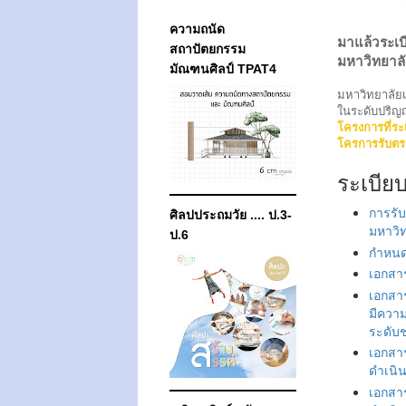
ความถนัด
มาแล้วระเบ
สถาปัตยกรรม
มหาวิทยาลัย
มัณฑนศิลป์ TPAT4
มหาวิทยาลัยเ
ในระดับปริญ
โครงการที่ร
โครการรับตร
ระเบีย
การรับ
ศิลปประถมวัย .... ป.3-
มหาวิท
ป.6
กำหนดก
เอกสา
เอกสา
มีควา
ระดับช
เอกสา
ดำเนิ
เอกสา