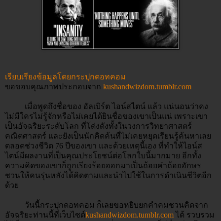
เรียบเรียงข้อมูลโดยกระปุกดอทคอม
ขอขอบคุณภาพประกอบจาก
kushandwizdom.tumblr.com
เมื่อพูดถึงชื่อของ อัลเบิร์ต ไอน์สไตน์ แล้ว แน่นอนว่าคง
ไม่มีใครไม่รู้จักหรือไม่เคยได้ยินชื่อของเขาเป็นแน่ เพราะเขา
เป็นอัจฉริยะระดับโลก ที่โด่งดังทั้งในวงการวิทยาศาสตร์
คณิตศาสตร์ และยังเป็นนักคิดค้นที่ไม่เคยหยุดเรียนรู้ค้นหาเลย
ตลอดช่วงชีวิต 76 ปีของเขา และด้วยเหตุนี้เอง ที่ทำให้ไอน์ส
ไตน์มีผลงานที่เป็นคุณประโยชน์ต่อโลกใบนี้มากมาย อีกทั้ง
ความคิดของเขาก็ถูกเรียงร้อยออกมาเป็นถ้อยคำถ้อยอักษร
ชวนให้คนรุ่นหลังได้คิดตามและนำไปใช้ในการดำเนินชีวิตอีก
ด้วย
วันนี้กระปุกดอทคอม ก็เลยขอหยิบยกคำคมชวนคิดจาก
อัจฉริยะท่านนี้ที่เว็บไซต์
kushandwizdom.tumblr.com
ได้ รวบรวม