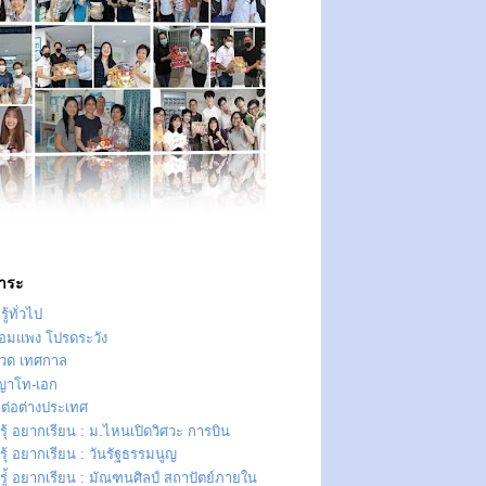
าระ
ู้ทั่วไป
ทอมแพง โปรดระวัง
วด เทศกาล
ญาโท-เอก
าต่อต่างประเทศ
ุ้ อยากเรียน : ม.ไหนเปิดวิศวะ การบิน
ุ้ อยากเรียน : วันรัฐธรรมนูญ
ู่้ อยากเรียน : มัณฑนศิลป์ สถาปัตย์ภายใน