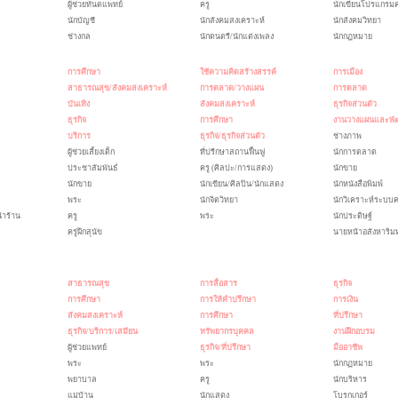
ผู้ช่วยทันตแพทย์
ครู
นักเขียนโปรแกรมค
นักบัญชี
นักสังคมสงเคราะห์
นักสังคมวิทยา
ช่างกล
นักดนตรี/นักแต่งเพลง
นักกฏหมาย
การศึกษา
ใช้ความคิดสร้างสรรค์
การเมือง
สาธารณสุข/สังคมสงเคราะห์
การตลาด/วางแผน
การตลาด
บันเทิง
สังคมสงเคราะห์
ธุรกิจส่วนตัว
ธุรกิจ
การศึกษา
งานวางแผนและพั
บริการ
ธุรกิจ/ธุรกิจส่วนตัว
ช่างภาพ
ผู้ช่วยเลี้ยงเด็ก
ที่ปรีกษาสถานฟื้นฟู
นักการตลาด
ประชาสัมพันธ์
ครู (ศิลปะ/การแสดง)
นักขาย
นักขาย
นักเขียน/ศิลปิน/นักแสดง
นักหนังสือพิมพ์
พระ
นักจิตวิทยา
นักวิเคราะห์ระบบค
้าร้าน
ครู
พระ
นักประดิษฐ์
ครูฝึกสุนัข
นายหน้าอสังหาริมท
สาธารณสุข
การสื่อสาร
ธุรกิจ
การศึกษา
การให้คำปรึกษา
การเงิน
สังคมสงเคราะห์
การศึกษา
ที่ปรึกษา
ธุรกิจ/บริการ/เสมียน
ทรัพยากรบุคคล
งานฝึกอบรม
ผู้ช่วยแพทย์
ธุรกิจ/ที่ปรึกษา
มืออาชีพ
พระ
พระ
นักกฏหมาย
พยาบาล
ครู
นักบริหาร
แม่บ้าน
นักแสดง
โบรกเกอร์