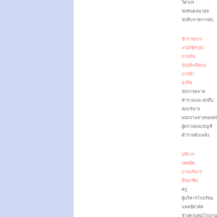
วิศวกร
นักทันตอนามัย
นักสืบราชการลับ
ข้าราชการ
งานใช้กำลัง
การเงิน
บันเทิง/ศิลปะ
การค้า
ธุรกิจ
นักการตลาด
ตำรวจและนักสืบ
นักบริหาร
พนักงานขายของหน
ผู้ตรวจสอบบัญชี
ตำรวจดับเพลิง
บริการ
เทคนิค
การบริหาร
มืออาชีพ
ครู
ผู้บริหารโรงเรียน
แพทย์ผ่าตัด
ช่างควบคุมโรงงาน