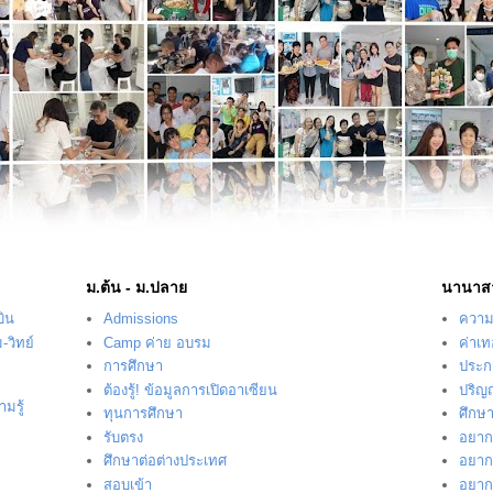
ม.ต้น - ม.ปลาย
นานาส
บิน
Admissions
ความร
-วิทย์
Camp ค่าย อบรม
ค่าเ
การศึกษา
ประก
ต้องรู้! ข้อมูลการเปิดอาเซียน
ปริญ
มรู้
ทุนการศึกษา
ศึกษ
รับตรง
อยากร
ศึกษาต่อต่างประเทศ
อยากร
สอบเข้า
อยากร