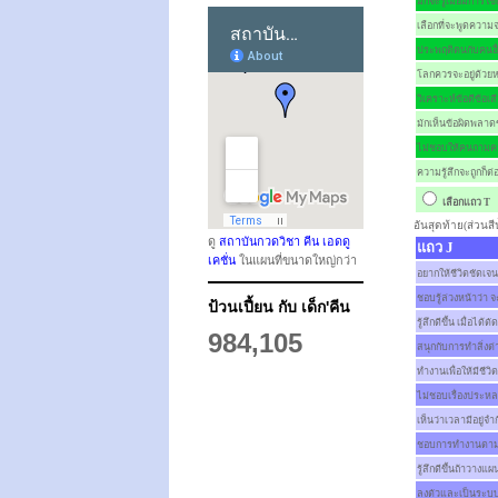
มักจะรู้เมื่อมีการใ
เลือกที่จะพูดความจ
ประพฤติตนกับคนอื่
โลกควรจะอยู่ด้วย
วิเคราะห์ข้อดีข้อเ
มักเห็นข้อผิดพลาดขอ
ไม่ชอบให้คนถามความ
ความรู้สึกจะถูกก็ต่อ
เลือกแถว
T
อันสุดท้าย(ส่วนสีน
ดู
สถาบันกวดวิชา คีน เอดดู
แถว J
เคชั่น
ในแผนที่ขนาดใหญ่กว่า
อยากให้ชีวิตชัดเจน 
ชอบรู้ล่วงหน้าว่า
ป้วนเปี้ยน กับ เด็ก'คีน
รู้สึกดีขึ้น เมื่อได
984,105
สนุกกับการทำสิ่งต่
ทำงานเพื่อให้มีชีว
ไม่ชอบเรื่องประหลา
เห็นว่าเวลามีอยู่
ชอบการทำงานตามแ
รู้สึกดีขึ้นถ้าวางแผ
ลงตัวและเป็นระบ