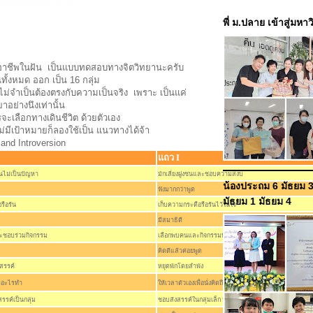
พี่ ม.ปลาย เข้าสู่มหา
ับอาชีพในฝัน เป็นแบบทดสอบทางจิตวิทยานะครับ
ั้งหมด ออก เป็น 16 กลุ่ม
ม่จำเป็นต้องตรงกับความเป็นจริง เพราะ เป็นแค่
อย่างนึงเท่านั้น
รจะเลือกทางเดินชีวิต ด้วยตัวเอง
ม่มีเป้าหมายก็ลองใช้เป็น แนวทางได้จ้า
 and Introversion
แถว I
นไม่เป็นปัญหา
มักเลี่ยงฝูงชนและชอบความสงบ
น้องประถม 6 มัธยม 3
ฟังมากกว่าพูด
มัธยม 1 มัธยม 4
รือร้น
เก็บความกระตือรือร้นไว้ในใจ
มีสมาธิดี
ละชอบร่วมกิจกรรม
เลือกพบคนและกิจกรรมที่จะเข้าร่วม
คิดดีแล้วค่อยพูด
งสรรค์
หยุดพักโดยลำพัง
งหาอะไรทำ
ให้เวลาตัวเองเพื่อนั่งคิดถึงสิ่งที่ได้ทำไป
รค์เป็นกลุ่ม
ชอบสังสรรค์ในกลุ่มเล็ก หรือทำงานเอง