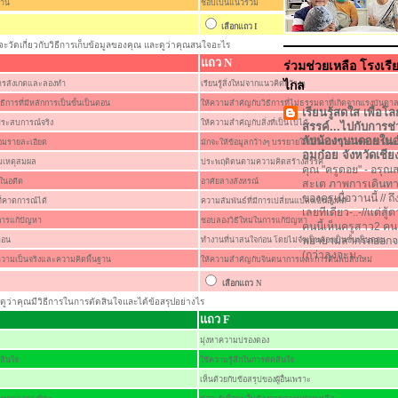
งาน
ชอบเป็นแนวร่วม
เลือกแถว I
)จะวัดเกี่ยวกับวิธีการเก็บข้อมูลของคุณ และดูว่าคุณสนใจอะไร
แถว N
ร่วมช่วยเหลือ โรงเรีย
ไกล
ากการสังเกตและลองทำ
เรียนรู้สิ่งใหม่จากแนวคิดกว้างๆ
ีการที่มีหลักการเป็นขั้นเป็นตอน
ให้ความสำคัญกับวิธีการที่ไม่ธรรมดาที่เกิดจากแรงบันดา
เรียนรู้สดใส เพื่อโล
ประสบการณ์จริง
ให้ความสำคัญกับสิ่งที่เป็นไปได้
สรรค์...ไปกับการช่
กับน้องๆบนดอยใน
้อมรายละเอียด
มักจะให้ข้อมูลกว้างๆ บรรยายให้เห็นภาพ และใช้คำเปรียบเ
อมก๋อย จังหวัดเชีย
มเหตุสมผล
ประพฤติตนตามความคิดสร้างสรรค์
คุณ "ครูดอย"
-
อรุณสว
ในอดีต
อาศัยลางสังหรณ์
สะเต ภาพการเดินทา
ของครูเมื่อวานนี้ // ถ
ี่คาดการณ์ได้
ความสัมพันธ์ที่มีการเปลี่ยนแปลงเป็นสิ่งที่ดี
เลยทีเดียว-..-//แต่สู้
การแก้ปัญหา
ชอบลองวิธีใหม่ในการแก้ปัญหา
คนนี้เห็นครูสาว2 คน
พยายามลากรถออกจ
ตอน
ทำงานที่น่าสนใจก่อน โดยไม่จำเป็นต้องเป็นขั้นเป็นตอน
(กว่าลุงจะม...
วามเป็นจริงและความคิดพื้นฐาน
ให้ความสำคัญกับจินตนาการและการค้นพบสิ่งใหม่
เลือกแถว
N
ว) ดูว่าคุณมีวิธีการในการตัดสินใจและได้ข้อสรุปอย่างไร
แถว F
มุ่งหาความปรองดอง
สินใจ
ใช้ความรู้สึกในการตัดสินใจ
เห็นด้วยกับข้อสรุปของผู้อื่นเพราะ