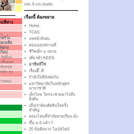
และ 6 cm.studio
เรื่องนี้ ต้องขยาย
นที่ห่าง
Home
TCAS
ลใจ
กสร้า้ง
แพทย์-ทันตะ
วยเหลือ
สอนนอกสถานที่
อำเภอ
ทียบ
ชีวิตเด็ก ม.ปลาย
งใหม่
ัสดิ์แม่
เที่ยวทั่ว KEEN
งขึ้นดอย
อาชีพที่ใช่
ึงกับทรุด
เรื่องดี๊..ดี
ตายค่ะ ลุง
กำลังใจที่ส่งต่อกัน
ากหลุม
มหาวิทยาลัยในหลักสูตร
นานาชาติ
เด็กไทย ใครจะช่วยพาไปถึง
ฝั่งฝัน
เมื่อเราต้องตัดสินใจครั้ง
สำคัญ
คณะไหนที่จำกัดสายเรียน.มั่ง
ขึ้น ม.6 แล้ว !!
25 ข้อคิดจาก ไอน์สไตน์