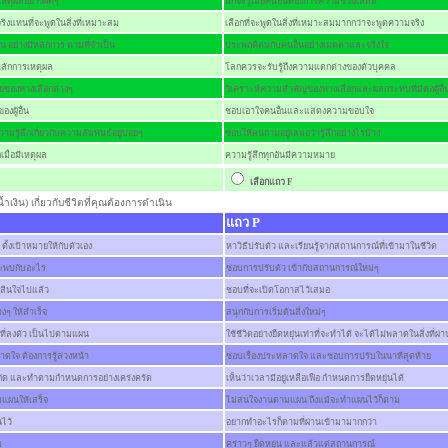
ช้เหตุผลอย่างผิดๆ
มักจะรู้เมื่อคนอื่นต้องการความช่วยเหลือ
ริงแทนที่จะพูดในสิ่งที่เหมาะสม
เลือกที่จะพูดในสิ่งที่เหมาะสมมากกว่าจะพูดความจริง
น อย่างมีหลักการ ตามที่จำเป็น
ประพฤติตนกับคนอื่นอย่างเมตตาและจริงใจ
หลักการเหตุผล
โลกควรจะรับรู้ถึงความแตกต่างของตัวบุคคล
สียของทางเลือกต่างๆ
วิเคราะห์ความสำคัญของทางเลือกและผลกระทบที่มีต่อผู้อื่
งผู้อื่น
ชอบเอาใจคนอื่นและแสดงความขอบใจ
รู้สึกเกี่ยวกับความสัมพันธ์อยู่บ่อยๆ
ชอบให้คนถามอยู่เสมอว่ารู้สึกอย่างไรบ้าง
เมื่อมีเหตุผล
ความรู้สึกทุกอันมีความหมาย
เลือกแถว
F
้ำเงิน) เกี่ยวกับชีวิตที่คุณต้องการดำเนิน
แถว P
ตั้งเป้าหมายให้กับตัวเอง
หาวิธีปรับตัว และเรียนรู้จากสถานการณ์ที่เข้ามาในชีวิต
 จะพบกับอะไร
ชอบการปรับตัว เข้ากับสถานการณ์ใหม่ๆ
้ตัดสินใจไปแล้ว
ชอบที่จะเปิดโอกาสไว้เสมอ
างๆ ให้สำเร็จ
สนุกกับการเริ่มต้นสิ่งใหม่ๆ
ิตที่ลงตัว เป็นไปตามแผน
ใช้ชีวิตอย่างยืดหยุ่นเท่าที่จะทำได้ จะได้ไม่พลาดในสิ่งที่ผ่
ดใจ ต้องการรู้ล่วงหน้า
ชอบเรื่องประหลาดใจ และชอบการปรับในนาทีสุดท้าย
จำกัด และทำตามกำหนดการอย่างเคร่งครัด
เห็นว่าเวลามีอยู่เหลือเฟือ กำหนดการยืดหยุ่นได้
ผนให้เสร็จ
ไม่สนใจงานตามแผน ถึงแม้จะทำแผนไว้ก็ตาม
นไว้
อยากทำอะไรก็ตามที่ผ่านเข้ามามากกว่า
บ
คร่าวๆ ยืดหยุ่น และแล้วแต่สถานการณ์