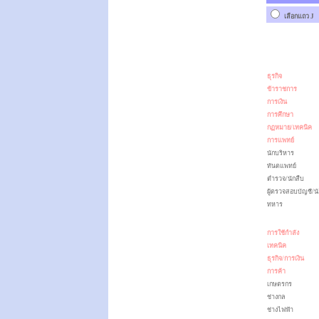
เลือกแถว J
ธุรกิจ
ข้าราชการ
การเงิน
การศึกษา
กฏหมาย/เทคนิค
การแพทย์
นักบริหาร
ทันตแพทย์
ตำรวจ/นักสืบ
ผู้ตรวจสอบบัญชี/นั
ทหาร
การใช้กำลัง
เทคนิค
ธุรกิจ/การเงิน
การค้า
เกษตรกร
ช่างกล
ช่างไฟฟ้า