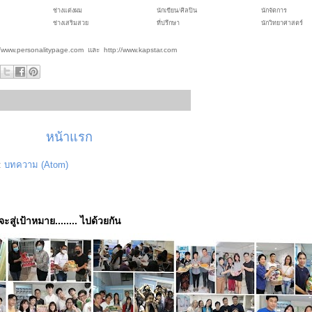
ช่างแต่งผม
นักเขียน/ศิลปิน
นักจัดการ
ช่างเสริมสวย
ที่ปรึกษา
นักวิทยาศาสตร์
//www.personalitypage.com และ http://www.kapstar.com
หน้าแรก
:
บทความ (Atom)
่จะสู่เป้าหมาย........ ไปด้วยกัน