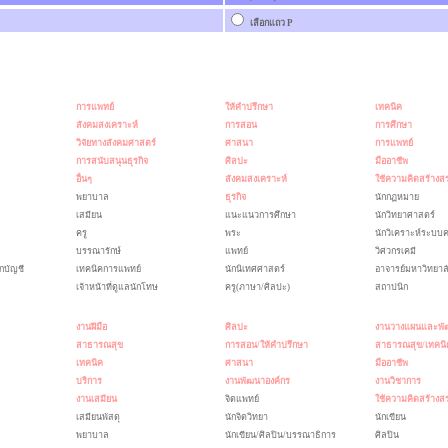
เลือกแถว
P
การแพทย์
ให้คำปรึกษา
เทคนิค
สังคมสงเคราะห์
การสอน
การศึกษา
วิจัยทางสังคมศาสตร์
ศาสนา
การแพทย์
การสนับสนุนธุรกิจ
ศิลปะ
มืออาชีพ
อื่นๆ
สังคมสงเคราะห์
ใช้ความคิดสร้างส
พยาบาล
ธุรกิจ
นักกฏหมาย
เสมียน
แนะแนวการศึกษา
นักวิทยาศาสตร์
ครู
พระ
นักวิเคราะห์ระบบค
บรรณารักษ์
แพทย์
วิศวกรเคมี
กบัญชี
เทคนิคการแพทย์
นักนิเทศศาสตร์
อาจารย์มหาวิทยาล
เจ้าหน้าที่ดูแลนักโทษ
ครู(ภาษา/ศิลปะ)
สถาปนิก
งานฝีมือ
ศิลปะ
งานวางแผนและพั
สาธารณสุข
การสอน/ให้คำปรึกษา
สาธารณสุข/เทคนิ
เทคนิค
ศาสนา
มืออาชีพ
บริการ
งานพัฒนาองค์กร
งานวิชาการ
งานเสมียน
จิตแพทย์
ใช้ความคิดสร้างส
เสมียนพัสดุ
นักจิตวิทยา
นักเขียน
พยาบาล
นักเขียน/ศิลปิน/บรรณาธิการ
ศิลปิน