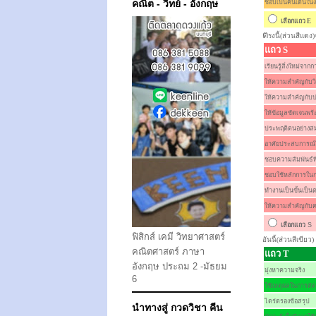
คณิต - วิทย์ - อังกฤษ
ชอบเป็นคนเด่นใน
เลือกแถว
E
ต
รงนี้(ส่วนสีแดง
แถว S
เรียนรู้สิ่งใหม่จ
ให้ความสำคัญกับวิธ
ให้ความสำคัญกับ
ให้ข้อมูลชัดเจนพร
ประพฤติตนอย่างส
อาศัยประสบการณ์
ชอบความสัมพันธ์ท
ชอบใช้หลักการใน
ทำงานเป็นขั้นเป็น
ให้ความสำคัญกับค
เลือกแถว
S
ฟิสิกส์ เคมี วิทยาศาสตร์
อันนี้(ส่วนสีเขีย
คณิตศาสตร์ ภาษา
แถว T
อังกฤษ ประถม 2 -มัธยม
มุ่งหาความจริง
6
ใช้เหตุผลในการตัด
ไตร่ตรองข้อสรุป
นำทางสู่ กวดวิชา คีน