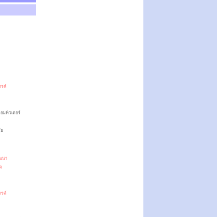
รรค์
อมพิวเตอร์
ัย
ฒนา
ค
รรค์