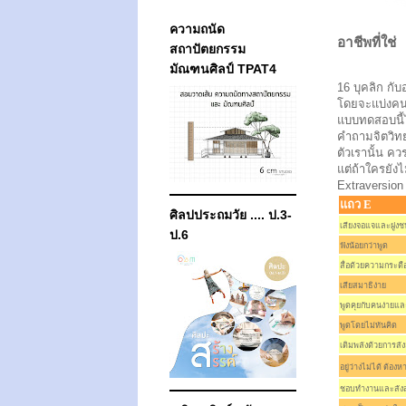
ความถนัด
อาชีพที่ใช่
สถาปัตยกรรม
มัณฑนศิลป์ TPAT4
16 บุคลิก ก
โดยจะแบ่งคนท
แบบทดสอบนี้ไ
คำถามจิตวิทยา
ตัวเรานั้น คว
แต่ถ้าใครยังไ
Extraversion
แถว E
ศิลปประถมวัย .... ป.3-
เสียงจอแจและฝูงช
ป.6
ฟังน้อยกว่าพูด
สื่อด้วยความกระตือ
เสียสมาธิง่าย
พูดคุยกับคนง่ายแ
พูดโดยไม่ทันคิด
เติมพลังด้วยการสั
อยู่ว่างไม่ได้ ต้อ
ชอบทำงานและสังสร