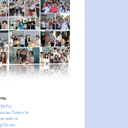
าระ
ู้ทั่วไป
ทอมแพง โปรดระวัง
วด เทศกาล
ญาโท-เอก