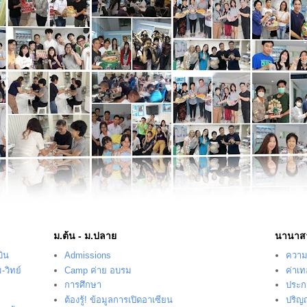
ม.ต้น - ม.ปลาย
นานาส
บิน
Admissions
ความร
-วิทย์
Camp ค่าย อบรม
ค่าเ
การศึกษา
ประก
ต้องรู้! ข้อมูลการเปิดอาเซียน
ปริญ