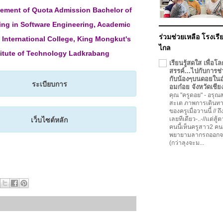
ment of Quota Admission Bachelor of
ing in Software Engineering, Academic
ร่วมช่วยเหลือ โรงเรีย
 International College, King Mongkut's
ไกล
titute of Technology Ladkrabang
เรียนรู้สดใส เพื่อโล
สรรค์...ไปกับการช่
กับน้องๆบนดอยใน
ระเบียบการ
อมก๋อย จังหวัดเชีย
คุณ "ครูดอย"
-
อรุณสว
สะเต ภาพการเดินทา
ของครูเมื่อวานนี้ // ถ
เว็บไซต์หลัก
เลยทีเดียว-..-//แต่สู้
คนนี้เห็นครูสาว2 คน
พยายามลากรถออกจ
(กว่าลุงจะม...