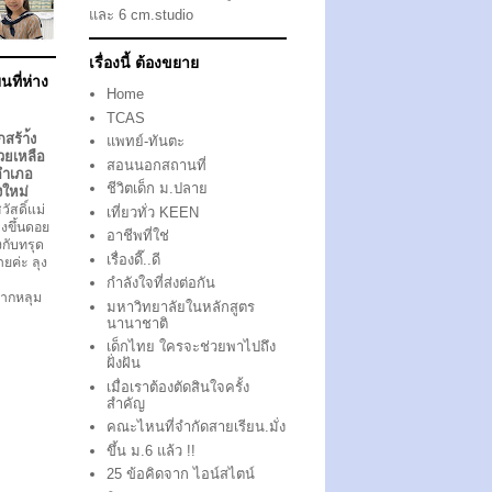
และ 6 cm.studio
เรื่องนี้ ต้องขยาย
นที่ห่าง
Home
TCAS
กสร้า้ง
แพทย์-ทันตะ
วยเหลือ
สอนนอกสถานที่
อำเภอ
ชีวิตเด็ก ม.ปลาย
งใหม่
ัสดิ์แม่
เที่ยวทั่ว KEEN
งขึ้นดอย
อาชีพที่ใช่
ึงกับทรุด
เรื่องดี๊..ดี
ตายค่ะ ลุง
กำลังใจที่ส่งต่อกัน
ากหลุม
มหาวิทยาลัยในหลักสูตร
นานาชาติ
เด็กไทย ใครจะช่วยพาไปถึง
ฝั่งฝัน
เมื่อเราต้องตัดสินใจครั้ง
สำคัญ
คณะไหนที่จำกัดสายเรียน.มั่ง
ขึ้น ม.6 แล้ว !!
25 ข้อคิดจาก ไอน์สไตน์