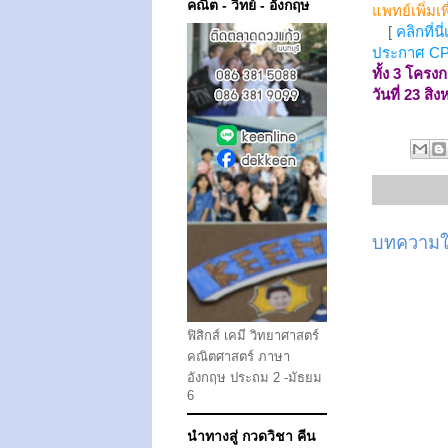
คณิต - วิทย์ - อังกฤษ
แพทย์เพิ่ม
[
คลิกที่
ประกาศ C
ทั้ง 3 โครงก
วันที่ 23 ส
บทความให
ฟิสิกส์ เคมี วิทยาศาสตร์
คณิตศาสตร์ ภาษา
อังกฤษ ประถม 2 -มัธยม
6
นำทางสู่ กวดวิชา คีน