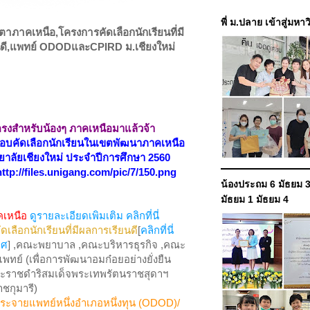
พี่ ม.ปลาย เข้าสู่มหา
ตาภาคเหนือ,โครงการคัดเลือกนักเรียนที่มี
นดี,แพทย์ ODODและCPIRD ม.เชียงใหม่
ตรงสำหรับน้องๆ ภาคเหนือมาแล้วจ้า
อบคัดเลือกนักเรียนในเขตพัฒนาภาคเหนือ
ยาลัยเชียงใหม่ ประจำปีการศึกษา 2560
ttp://files.unigang.com/pic/7/150.png
น้องประถม 6 มัธยม 3
มัธยม 1 มัธยม 4
คเหนือ
ดูรายละเอียดเพิมเติม คลิกที่นี่
เลือกนักเรียนที่มีผลการเรียนดี
[
คลิกที่นี่
าศ
] ,คณะพยาบาล ,คณะบริหารธุรกิจ ,คณะ
ทย์ (เพื่อการพัฒนาอมก๋อยอย่างยั่งยืน
ะราชดำริสมเด็จพระเทพรัตนราชสุดาฯ
ชกุมารี)
ะจายแพทย์หนึ่งอำเภอหนึ่งทุน (ODOD)/