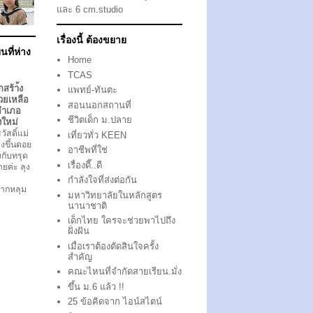
และ 6 cm.studio
เรื่องนี้ ต้องขยาย
นที่ห่าง
Home
TCAS
กสร้า้ง
แพทย์-ทันตะ
วยเหลือ
สอนนอกสถานที่
อำเภอ
ชีวิตเด็ก ม.ปลาย
งใหม่
ัสดิ์แม่
เที่ยวทั่ว KEEN
งขึ้นดอย
อาชีพที่ใช่
ึงกับทรุด
เรื่องดี๊..ดี
ตายค่ะ ลุง
กำลังใจที่ส่งต่อกัน
ากหลุม
มหาวิทยาลัยในหลักสูตร
นานาชาติ
เด็กไทย ใครจะช่วยพาไปถึง
ฝั่งฝัน
เมื่อเราต้องตัดสินใจครั้ง
สำคัญ
คณะไหนที่จำกัดสายเรียน.มั่ง
ขึ้น ม.6 แล้ว !!
25 ข้อคิดจาก ไอน์สไตน์