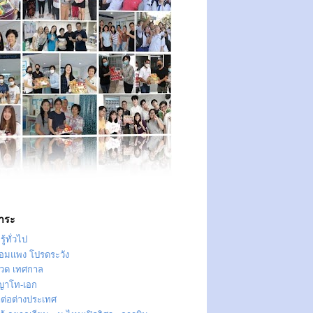
าระ
ู้ทั่วไป
ทอมแพง โปรดระวัง
วด เทศกาล
ญาโท-เอก
าต่อต่างประเทศ