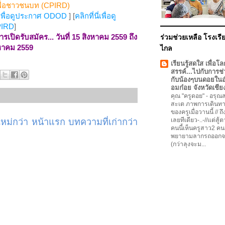
เพื่อชาวชนบท (CPIRD)
นี่เพื่อดูประกาศ ODOD
] [
คลิกที่นี่เพื่อดู
PIRD
]
ารเปิดรับสมัคร... วันที่ 15 สิงหาคม 2559 ถึง
ร่วมช่วยเหลือ โรงเรีย
ิงหาคม 2559
ไกล
เรียนรู้สดใส เพื่อโล
สรรค์...ไปกับการช่
กับน้องๆบนดอยใน
อมก๋อย จังหวัดเชีย
คุณ "ครูดอย"
-
อรุณสว
สะเต ภาพการเดินทา
ของครูเมื่อวานนี้ // ถ
เลยทีเดียว-..-//แต่สู้
ม่กว่า
หน้าแรก
บทความที่เก่ากว่า
คนนี้เห็นครูสาว2 คน
พยายามลากรถออกจ
(กว่าลุงจะม...