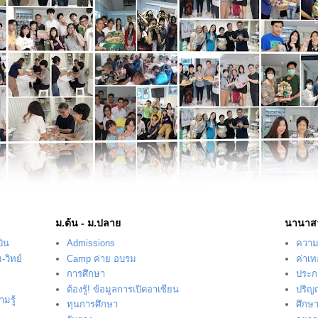
ม.ต้น - ม.ปลาย
นานาส
บิน
Admissions
ความร
-วิทย์
Camp ค่าย อบรม
ค่าเ
การศึกษา
ประก
ต้องรู้! ข้อมูลการเปิดอาเซียน
ปริญ
มรู้
ทุนการศึกษา
ศึกษ