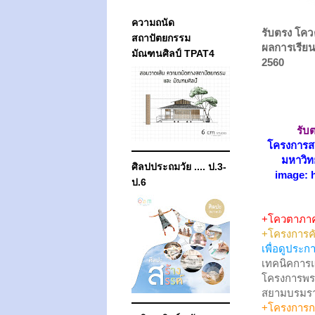
ความถนัด
รับตรง โคว
สถาปัตยกรรม
ผลการเรีย
มัณฑนศิลป์ TPAT4
2560
รับ
โครงการส
มหาวิท
ศิลปประถมวัย .... ป.3-
image: h
ป.6
+โควตาภา
+โครงการคัด
เพื่อดูประก
เทคนิคการแพ
โครงการพร
สยามบรมรา
+โครงการกร