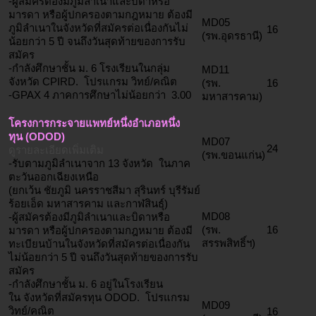
-ผู้สมัครต้องมีภูมิลำเนาและบิดาหรือ
มารดา หรือผู้ปกครองตามกฎหมาย ต้องมี
MD05
ภูมิลำเนาในจังหวัดที่สมัครต่อเนื่องกันไม่
16
(รพ.อุดรธานี)
น้อยกว่า 5 ปี จนถึงวันสุดท้ายของการรับ
สมัคร
-กำลังศึกษาชั้น ม. 6 โรงเรียนในกลุ่ม
MD11
จังหวัด CPIRD. โปรแกรม วิทย์/คณิต
(รพ.
16
-GPAX 4 ภาคการศึกษาไม่น้อยกว่า 3.00
มหาสารคาม)
โครงการกระจายแพทย์หนึ่งอำเภอหนึ่ง
ทุน (ODOD)
MD07
24
ดูรายละเอียดเพิ่มเติม
(รพ.ขอนแก่น)
-รับตามภูมิลำเนาจาก 13 จังหวัด ในภาค
ตะวันออกเฉียงเหนือ
(ยกเว้น ชัยภูมิ นครราชสีมา สุรินทร์ บุรีรัมย์
ร้อยเอ็ด มหาสารคาม และกาฬสินธุ์)
MD08
-ผู้สมัครต้องมีภูมิลำเนาและบิดาหรือ
(รพ.
16
มารดา หรือผู้ปกครองตามกฎหมาย ต้องมี
สรรพสิทธิ์ฯ)
ทะเบียนบ้านในจังหวัดที่สมัครต่อเนื่องกัน
ไม่น้อยกว่า 5 ปี จนถึงวันสุดท้ายของการรับ
สมัคร
-กำลังศึกษาชั้น ม. 6 อยู่ในโรงเรียน
ใน จังหวัดที่สมัครทุน ODOD. โปรแกรม
MD09
วิทย์/คณิต
16