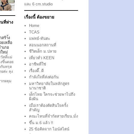
และ 6 cm.studio
เรื่องนี้ ต้องขยาย
นที่ห่าง
Home
TCAS
กสร้า้ง
แพทย์-ทันตะ
วยเหลือ
สอนนอกสถานที่
อำเภอ
ชีวิตเด็ก ม.ปลาย
งใหม่
ัสดิ์แม่
เที่ยวทั่ว KEEN
งขึ้นดอย
อาชีพที่ใช่
ึงกับทรุด
เรื่องดี๊..ดี
ตายค่ะ ลุง
กำลังใจที่ส่งต่อกัน
ากหลุม
มหาวิทยาลัยในหลักสูตร
นานาชาติ
เด็กไทย ใครจะช่วยพาไปถึง
ฝั่งฝัน
เมื่อเราต้องตัดสินใจครั้ง
สำคัญ
คณะไหนที่จำกัดสายเรียน.มั่ง
ขึ้น ม.6 แล้ว !!
25 ข้อคิดจาก ไอน์สไตน์