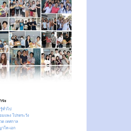
าระ
ู้ทั่วไป
ทอมแพง โปรดระวัง
วด เทศกาล
ญาโท-เอก