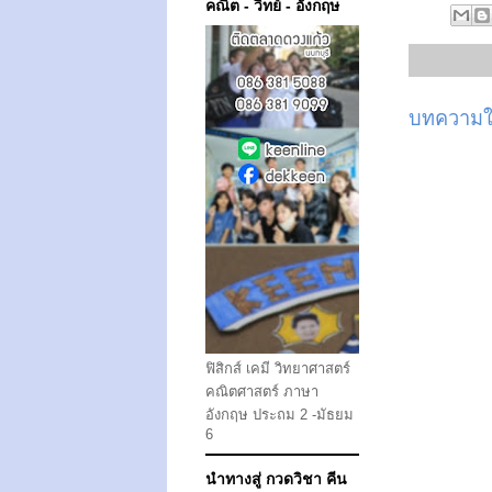
คณิต - วิทย์ - อังกฤษ
บทความให
ฟิสิกส์ เคมี วิทยาศาสตร์
คณิตศาสตร์ ภาษา
อังกฤษ ประถม 2 -มัธยม
6
นำทางสู่ กวดวิชา คีน