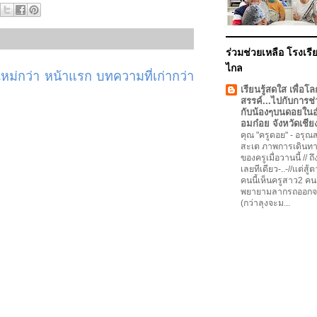
ร่วมช่วยเหลือ โรงเรีย
ไกล
ม่กว่า
หน้าแรก
บทความที่เก่ากว่า
เรียนรู้สดใส เพื่อโล
สรรค์...ไปกับการช่
กับน้องๆบนดอยใน
อมก๋อย จังหวัดเชีย
คุณ "ครูดอย"
-
อรุณสว
สะเต ภาพการเดินทา
ของครูเมื่อวานนี้ // ถ
เลยทีเดียว-..-//แต่สู้
คนนี้เห็นครูสาว2 คน
พยายามลากรถออกจ
(กว่าลุงจะม...