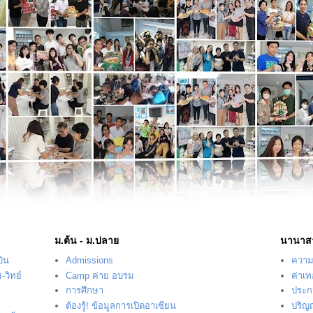
ม.ต้น - ม.ปลาย
นานาส
บิน
Admissions
ความร
-วิทย์
Camp ค่าย อบรม
ค่าเ
การศึกษา
ประก
ต้องรู้! ข้อมูลการเปิดอาเซียน
ปริญ