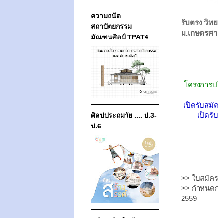
ความถนัด
รับตรง วิท
สถาปัตยกรรม
ม.เกษตรศา
มัณฑนศิลป์ TPAT4
โครงการปร
เปิดรับสมั
เปิดรั
ศิลปประถมวัย .... ป.3-
ป.6
>> ใบสมัคร
>> กำหนดกา
2559