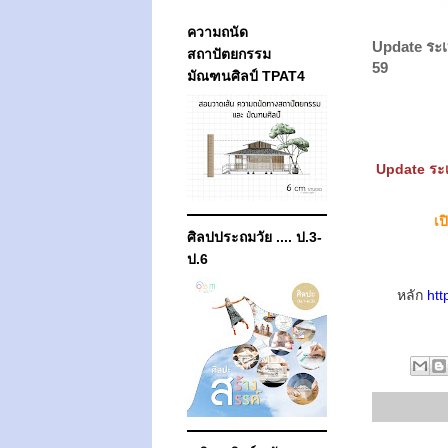
ความถนัด
Update ระเ
สถาปัตยกรรม
59
มัณฑนศิลป์ TPAT4
Update ระเ
เป
ศิลปประถมวัย .... ป.3-
ป.6
หลัก
htt