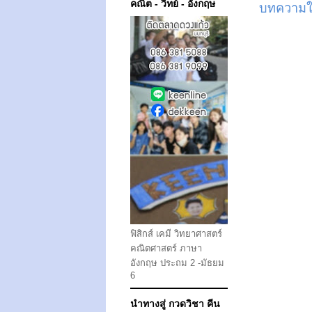
คณิต - วิทย์ - อังกฤษ
บทความให
ฟิสิกส์ เคมี วิทยาศาสตร์
คณิตศาสตร์ ภาษา
อังกฤษ ประถม 2 -มัธยม
6
นำทางสู่ กวดวิชา คีน