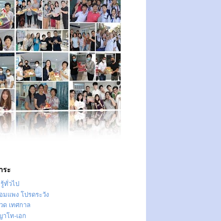
าระ
ู้ทั่วไป
ทอมแพง โปรดระวัง
วด เทศกาล
ญาโท-เอก