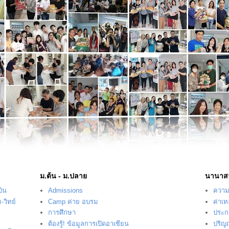
ม.ต้น - ม.ปลาย
นานาส
บิน
Admissions
ความร
-วิทย์
Camp ค่าย อบรม
ค่าเ
การศึกษา
ประก
ต้องรู้! ข้อมูลการเปิดอาเซียน
ปริญ