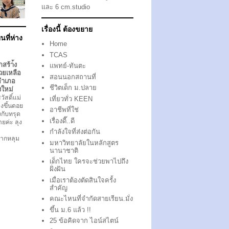
และ 6 cm.studio
เรื่องนี้ ต้องขยาย
นที่ห่าง
Home
TCAS
กสร้า้ง
แพทย์-ทันตะ
วยเหลือ
สอนนอกสถานที่
อำเภอ
ชีวิตเด็ก ม.ปลาย
งใหม่
ัสดิ์แม่
เที่ยวทั่ว KEEN
งขึ้นดอย
อาชีพที่ใช่
ึงกับทรุด
เรื่องดี๊..ดี
ตายค่ะ ลุง
กำลังใจที่ส่งต่อกัน
ากหลุม
มหาวิทยาลัยในหลักสูตร
นานาชาติ
เด็กไทย ใครจะช่วยพาไปถึง
ฝั่งฝัน
เมื่อเราต้องตัดสินใจครั้ง
สำคัญ
คณะไหนที่จำกัดสายเรียน.มั่ง
ขึ้น ม.6 แล้ว !!
25 ข้อคิดจาก ไอน์สไตน์