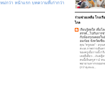
ม่กว่า
หน้าแรก
บทความที่เก่ากว่า
ร่วมช่วยเหลือ โรงเรีย
ไกล
เรียนรู้สดใส เพื่อโล
สรรค์...ไปกับการช่
กับน้องๆบนดอยใน
อมก๋อย จังหวัดเชีย
คุณ "ครูดอย"
-
อรุณสว
สะเต ภาพการเดินทา
ของครูเมื่อวานนี้ // ถ
เลยทีเดียว-..-//แต่สู้
คนนี้เห็นครูสาว2 คน
พยายามลากรถออกจ
(กว่าลุงจะม...