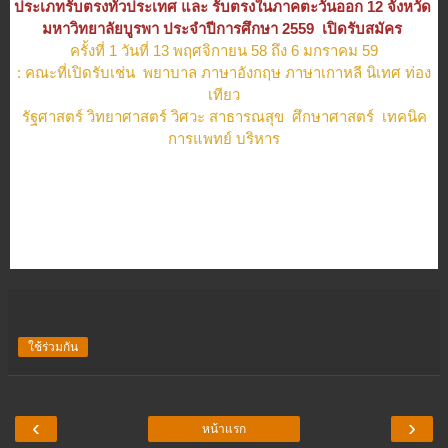
ประเภทรับตรงทั่วประเทศ และ รับตรงในภาคตะวันออก 12 จังหวัด
มหาวิทยาลัยบูรพา ประจำปีการศึกษา 2559 เปิดรับสมัคร
ครั้งที่ 1 วันที่ 13 พฤศจิกายน 58 ถึง 6 มกราคม 59
: คณะที่เปิดรับเช่น พยาบาล ภาษาอังกฤษ ภาษาเกาหลี นิเทศ ท่อง
เทียว
รัฐศาสตร์ วิทยาศาสตร์ วิศวะ สาธารณสุข ศึกษาศาสตร์ เทคนิค
การแพทย์ บริหาร
ใช้ร่วมกัน
‹
›
หน้าแรก