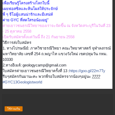
เพื่อเรียนรู้โครงสร้างโลกใ
บนี้
เผยฟอสซิลและหินโผล่ให้ประจ
ักษ์
พี่ ๆ จีโอผู้แสนน่ารักและมีเสน่ห์
ค่าย GYC ที่สดใสรอน้องอยู่"
ค่ายเยาวชนธรณีวิทยาของเราจะจัดขึ้น ณ จังหวัดสระบุรีในวันที่ 23
- 25 ตุลาคม 2558
เปิดรับสมัครตั้งแต่วันนี้ ถึง 21 กันยายน 2558
วิธีการส่งใบสมัคร
1. ทางไปรษณีย์: ภาควิชาธรณีวิทยา คณะวิทยาศาสตร์ จุฬาลงกรณ์
มหาวิทยาลัย เลขที่ 254 ถ.พญาไท แขวงวังใหม่ เขตปทุมวัน กทม.
10330
2.ทางอีเมล์: geologycamp@gmail.com
ใบสมัครค่ายเยาวชนธรณีวิทยาครั้งที่ 13 :
https://goo.gl/22m7Ty
รีบๆสมัครกันมานะคะ พวกพี่รอใบสมัครจากน้องๆอยู่นะ
??
??
#GYC13Geologistworld
ใช้ร่วมกัน