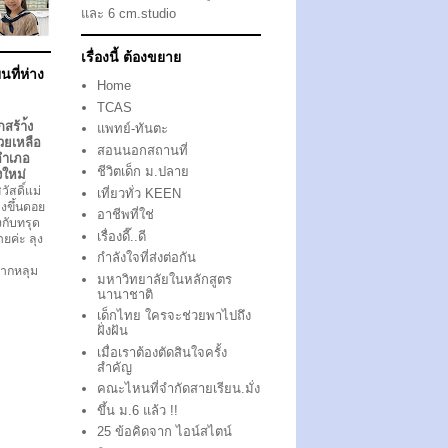
และ 6 cm.studio
เรื่องนี้ ต้องขยาย
นที่ห่าง
Home
TCAS
กสร้า้ง
แพทย์-ทันตะ
วยเหลือ
สอนนอกสถานที่
อำเภอ
ชีวิตเด็ก ม.ปลาย
งใหม่
ัสดิ์แม่
เที่ยวทั่ว KEEN
งขึ้นดอย
อาชีพที่ใช่
ึงกับทรุด
เรื่องดี๊..ดี
ตายค่ะ ลุง
กำลังใจที่ส่งต่อกัน
ากหลุม
มหาวิทยาลัยในหลักสูตร
นานาชาติ
เด็กไทย ใครจะช่วยพาไปถึง
ฝั่งฝัน
เมื่อเราต้องตัดสินใจครั้ง
สำคัญ
คณะไหนที่จำกัดสายเรียน.มั่ง
ขึ้น ม.6 แล้ว !!
25 ข้อคิดจาก ไอน์สไตน์