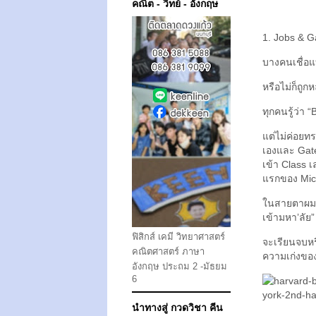
คณิต - วิทย์ - อังกฤษ
1. Jobs & G
บางคนเชื่อแ
หรือไม่ก็ถูก
ทุกคนรู้ว่า “
แต่ไม่ค่อยท
เองและ Gate
เข้า Class เ
แรกของ Micr
ในสายตาผม, B
เข้ามหา’ลัย”
ฟิสิกส์ เคมี วิทยาศาสตร์
จะเรียนจบหรื
คณิตศาสตร์ ภาษา
ความเก่งของ
อังกฤษ ประถม 2 -มัธยม
6
นำทางสู่ กวดวิชา คีน