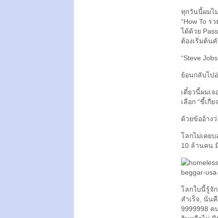
ทุกวันนี้ผมไ
“How To รวยด
ได้ด้วย Pass
ต้องเริ่มต้
“Steve Jobs 
ย้อนกลับไปอ่
เดี๋ยวนี้ผมเ
เลือก “ขี้เกีย
ด้วยข้ออ้างว
โลกไม่เคยบ
10 ล้านคน มี
โลกใบนี้รู้
สำเร็จ, นั่น
9999998 คนนอ