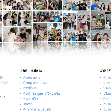
ม.ต้น - ม.ปลาย
นานาส
บิน
Admissions
ความร
-วิทย์
Camp ค่าย อบรม
ค่าเ
การศึกษา
ประก
ต้องรู้! ข้อมูลการเปิดอาเซียน
ปริญ
มรู้
ทุนการศึกษา
ศึกษ
รับตรง
อยากร
ศึกษาต่อต่างประเทศ
อยากร