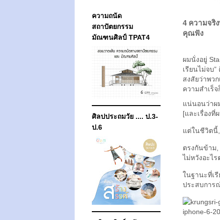
ความถนัด
4 ความจริงท
สถาปัตยกรรม
คุณฟัง
มัณฑนศิลป์ TPAT4
ผมนั่งอยู่ S
เรียนไม่จบ”
สงสัยว่าพวกเ
ความสำเร็จก
แน่นอนว่าผม
[และเรื่องที
ศิลปประถมวัย .... ป.3-
ป.6
แต่ในชีวิตน
ตรงกันข้าม, 
ไม่หวังอะไ
ในฐานะที่เรี
ประสบการณ