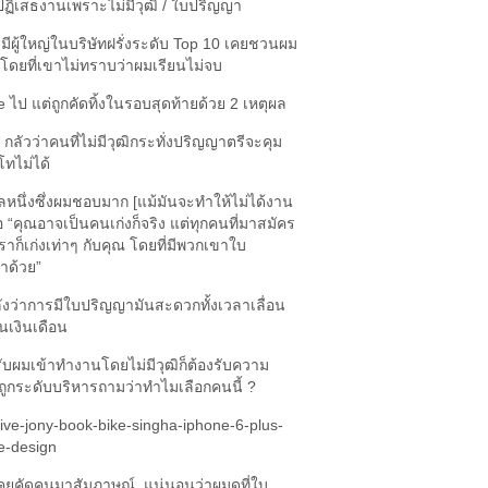
ปฏิเสธงานเพราะไม่มีวุฒิ / ใบปริญญา
 มีผู้ใหญ่ในบริษัทฝรั่งระดับ Top 10 เคยชวนผม
ดยที่เขาไม่ทราบว่าผมเรียนไม่จบ
 ไป แต่ถูกคัดทิ้งในรอบสุดท้ายด้วย 2 เหตุผล
ลัวว่าคนที่ไม่มีวุฒิกระทั่งปริญญาตรีจะคุม
โทไม่ได้
ลหนึ่งซึ่งผมชอบมาก [แม้มันจะทำให้ไม่ได้งาน
ือ “คุณอาจเป็นคนเก่งก็จริง แต่ทุกคนที่มาสมัคร
เราก็เก่งเท่าๆ กับคุณ โดยที่มีพวกเขาใบ
าด้วย”
งว่าการมีใบปริญญามันสะดวกทั้งเวลาเลื่อน
้นเงินเดือน
ับผมเข้าทำงานโดยไม่มีวุฒิก็ต้องรับความ
ารถูกระดับบริหารถามว่าทำไมเลือกคนนี้ ?
คยคัดคนมาสัมภาษณ์, แน่นอนว่าผมดูที่ใบ