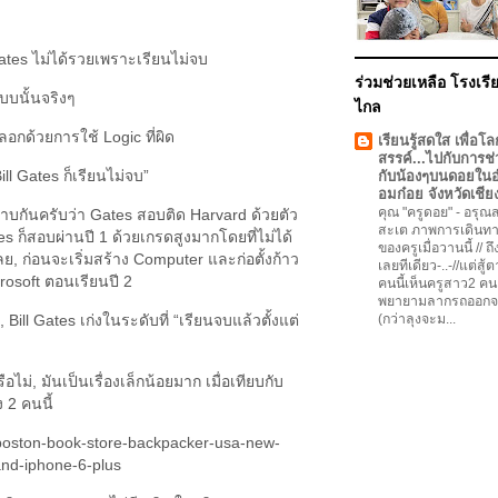
ates ไม่ได้รวยเพราะเรียนไม่จบ
ร่วมช่วยเหลือ โรงเรีย
บบนั้นจริงๆ
ไกล
หลอกด้วยการใช้ Logic ที่ผิด
เรียนรู้สดใส เพื่อโล
สรรค์...ไปกับการช่
Bill Gates ก็เรียนไม่จบ”
กับน้องๆบนดอยใน
อมก๋อย จังหวัดเชีย
คุณ "ครูดอย"
-
อรุณสว
ราบกันครับว่า Gates สอบติด Harvard ด้วยตัว
สะเต ภาพการเดินทา
s ก็สอบผ่านปี 1 ด้วยเกรดสูงมากโดยที่ไม่ได้
ของครูเมื่อวานนี้ // ถ
ลย, ก่อนจะเริ่มสร้าง Computer และก่อตั้งก้าว
เลยทีเดียว-..-//แต่สู้
osoft ตอนเรียนปี 2
คนนี้เห็นครูสาว2 คน
พยายามลากรถออกจ
ill Gates เก่งในระดับที่ “เรียนจบแล้วตั้งแต่
(กว่าลุงจะม...
อไม่, มันเป็นเรื่องเล็กน้อยมาก เมื่อเทียบกับ
 2 คนนี้