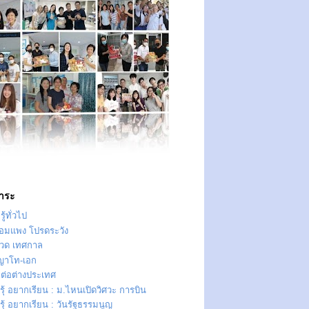
าระ
ู้ทั่วไป
ทอมแพง โปรดระวัง
วด เทศกาล
ญาโท-เอก
าต่อต่างประเทศ
ุ้ อยากเรียน : ม.ไหนเปิดวิศวะ การบิน
ุ้ อยากเรียน : วันรัฐธรรมนูญ