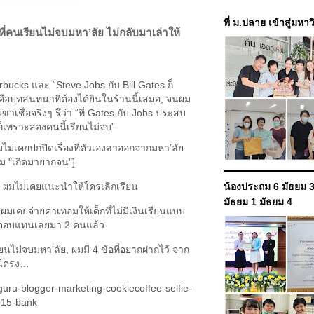
พี่ ม.ปลาย เข้าสู่มหา
ี่คนเรียนไม่จบมหา’ลัย ไม่กลับมาเล่าให้
tarbucks และ “Steve Jobs กับ Bill Gates ก็
 คือบทสนทนาที่ต้องได้ยินในร้านนี้เสมอ, จนผม
ขาเชื่อจริงๆ รึว่า “ที่ Gates กับ Jobs ประสบ
็เพราะสองคนนี้เรียนไม่จบ”
ไม่เคยปกปิดเรื่องที่ตัวเองลาออกจากมหา’ลัย
่ผม "เกิดมายากจน"]
ี้, ผมไม่เคยแนะนำให้ใครเลิกเรียน
น้องประถม 6 มัธยม 3
มัธยม 1 มัธยม 4
ผมเคยจ่ายค่าเทอมให้เด็กที่ไม่มีเงินเรียนแบบ
รตอบแทนเลยมา 2 คนแล้ว
ยนไม่จบมหา’ลัย, ผมมี 4 ข้อที่อยากฝากไว้ จาก
์ตรง…