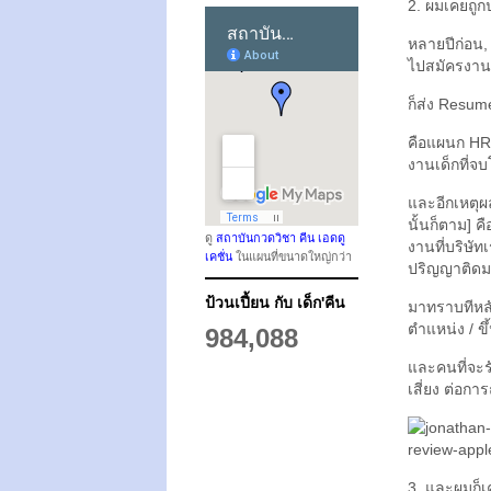
2. ผมเคยถูก
หลายปีก่อน,
ไปสมัครงานโ
ก็ส่ง Resume
คือแผนก HR ก
งานเด็กที่จบ
และอีกเหตุผ
นั้นก็ตาม] ค
ดู
สถาบันกวดวิชา คีน เอดดู
งานที่บริษัท
เคชั่น
ในแผนที่ขนาดใหญ่กว่า
ปริญญาติดม
ป้วนเปี้ยน กับ เด็ก'คีน
มาทราบทีหลั
ตำแหน่ง / ขึ
984,088
และคนที่จะร
เสี่ยง ต่อก
3. และผมก็เ