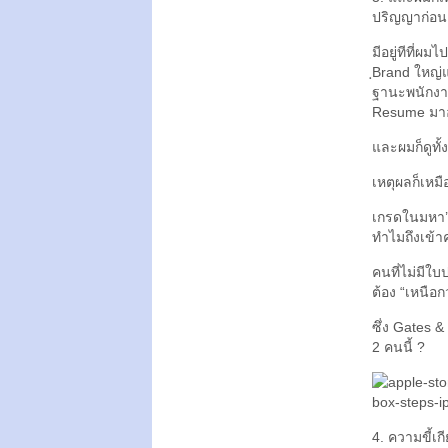
ปริญญาก่อน
มีอยู่ทีที่ผ
ฺBrand ใหญ
ฐานะพนักงาน
Resume มาอ
และผมก็ดูทั้
เหตุผลก็เหมื
เกรดในมหา’
ทำไมถึงเข้า
คนที่ไม่มีใ
ต้อง “เหนือก
ซึ่ง Gates &
2 คนนี้ ?
4. ความขี้เก