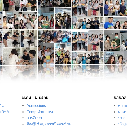
ม.ต้น - ม.ปลาย
นานาส
บิน
Admissions
ความร
-วิทย์
Camp ค่าย อบรม
ค่าเ
การศึกษา
ประก
ต้องรู้! ข้อมูลการเปิดอาเซียน
ปริญ