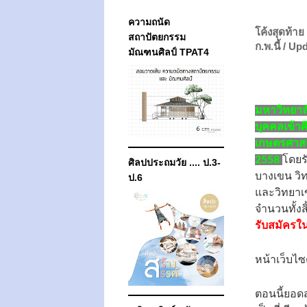
ความถนัด
โค้งสุดท้าย
สถาปัตยกรรม
ก.พ.นี้ / 
มัณฑนศิลป์ TPAT4
มหาวิทยาล
บุคคลเข้า
เกษตรศาสต
2558
โดยร
ศิลปประถมวัย .... ป.3-
บางเขน วิ
ป.6
และวิทยาเ
จำนวนทั้ง
รับสมัครใน
หน้าเว็บไซ
ตอนนี้ยอดส