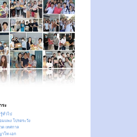
าระ
ู้ทั่วไป
ทอมแพง โปรดระวัง
วด เทศกาล
ญาโท-เอก