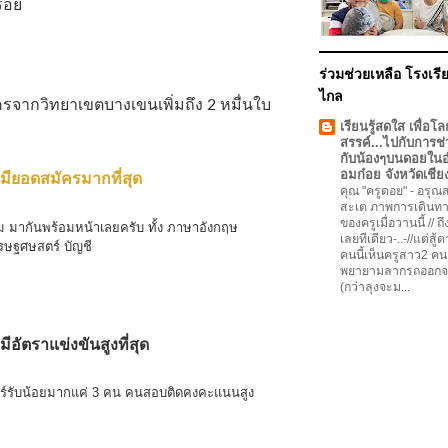
ร้อย
ร่วมช่วยเหลือ โรงเรีย
ไกล
รจากวิทยาเขตบางเขนเพิ่มถึง 2 หมื่นใบ
เรียนรู้สดใส เพื่อโล
สรรค์...ไปกับการช่
กับน้องๆบนดอยใน
อมก๋อย จังหวัดเชีย
่มียอดสมัครมากที่สุด
คุณ "ครูดอย"
-
อรุณสว
สะเต ภาพการเดินทา
ของครูเมื่อวานนี้ // ถ
 มากันพร้อมหน้าเลยครับ ทั้ง ภาษาอังกฤษ
เลยทีเดียว-..-//แต่สู้
รษฐศษสตร์ บัญชี
คนนี้เห็นครูสาว2 คน
พยายามลากรถออกจ
(กว่าลุงจะม...
มีอัตราแข่งขันสูงที่สุด
ร์รับน้อยมากแค่ 3 คน คนสอบติดคงคะแนนสูง