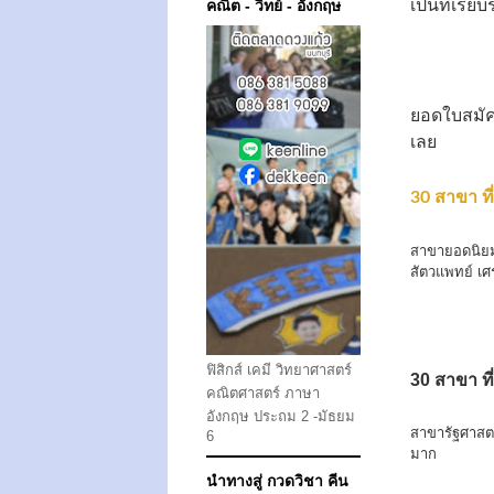
คณิต - วิทย์ - อังกฤษ
เป็นที่เรียบ
ยอดใบสมัค
เลย
30 สาขา ที
สาขายอดนิยม
สัตวแพทย์ เศ
ฟิสิกส์ เคมี วิทยาศาสตร์
30 สาขา ที่
คณิตศาสตร์ ภาษา
อังกฤษ ประถม 2 -มัธยม
สาขารัฐศาสต
6
มาก
นำทางสู่ กวดวิชา คีน