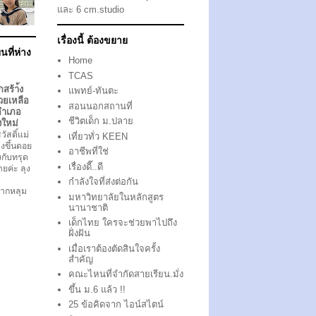
และ 6 cm.studio
เรื่องนี้ ต้องขยาย
นที่ห่าง
Home
TCAS
กสร้า้ง
แพทย์-ทันตะ
วยเหลือ
สอนนอกสถานที่
อำเภอ
ชีวิตเด็ก ม.ปลาย
งใหม่
ัสดิ์แม่
เที่ยวทั่ว KEEN
งขึ้นดอย
อาชีพที่ใช่
ึงกับทรุด
เรื่องดี๊..ดี
ตายค่ะ ลุง
กำลังใจที่ส่งต่อกัน
ากหลุม
มหาวิทยาลัยในหลักสูตร
นานาชาติ
เด็กไทย ใครจะช่วยพาไปถึง
ฝั่งฝัน
เมื่อเราต้องตัดสินใจครั้ง
สำคัญ
คณะไหนที่จำกัดสายเรียน.มั่ง
ขึ้น ม.6 แล้ว !!
25 ข้อคิดจาก ไอน์สไตน์