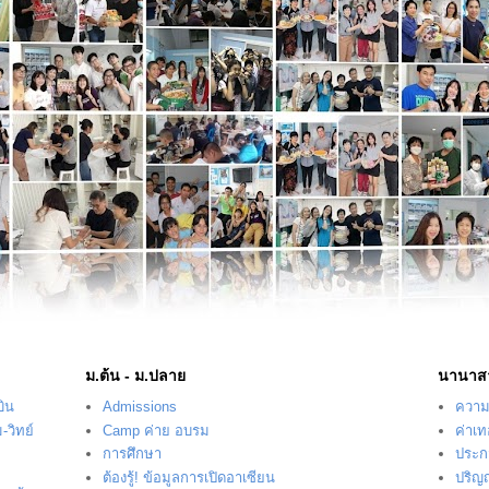
ม.ต้น - ม.ปลาย
นานาส
บิน
Admissions
ความร
-วิทย์
Camp ค่าย อบรม
ค่าเ
การศึกษา
ประก
ต้องรู้! ข้อมูลการเปิดอาเซียน
ปริญ