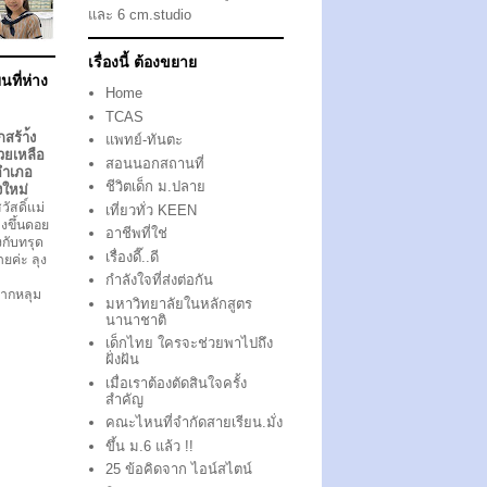
และ 6 cm.studio
เรื่องนี้ ต้องขยาย
นที่ห่าง
Home
TCAS
กสร้า้ง
แพทย์-ทันตะ
วยเหลือ
สอนนอกสถานที่
อำเภอ
ชีวิตเด็ก ม.ปลาย
งใหม่
ัสดิ์แม่
เที่ยวทั่ว KEEN
งขึ้นดอย
อาชีพที่ใช่
ึงกับทรุด
เรื่องดี๊..ดี
ตายค่ะ ลุง
กำลังใจที่ส่งต่อกัน
ากหลุม
มหาวิทยาลัยในหลักสูตร
นานาชาติ
เด็กไทย ใครจะช่วยพาไปถึง
ฝั่งฝัน
เมื่อเราต้องตัดสินใจครั้ง
สำคัญ
คณะไหนที่จำกัดสายเรียน.มั่ง
ขึ้น ม.6 แล้ว !!
25 ข้อคิดจาก ไอน์สไตน์