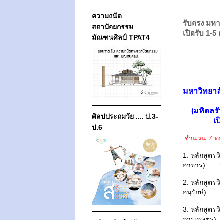
ความถนัด
รับตรง มหา
สถาปัตยกรรม
เปิดรับ 1-5 ก
มัณฑนศิลป์ TPAT4
มหาวิทยาล
(มหิดลร
ศิลปประถมวัย .... ป.3-
เ
ป.6
จำนวน 7 หลั
1. หลักสูต
อาหาร) จ
2. หลักสูตร
อนุรักษ์)
3. หลักสูต
การเกษตร)