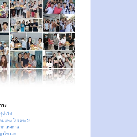
าระ
ู้ทั่วไป
ทอมแพง โปรดระวัง
วด เทศกาล
ญาโท-เอก