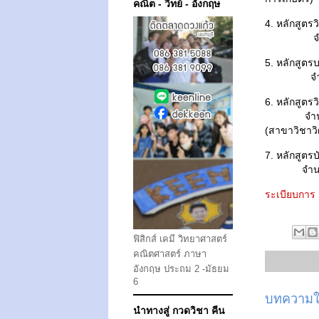
คณิต - วิทย์ - อังกฤษ
4. หลักสูต
จำนวน
5. หลักสูต
จำนวนร
6. หลั
จำนวนร
(สาขาวิชาวิ
7. ห
จำนวนร
ระเบียบการ
ฟิสิกส์ เคมี วิทยาศาสตร์
คณิตศาสตร์ ภาษา
อังกฤษ ประถม 2 -มัธยม
6
บทความให
นำทางสู่ กวดวิชา คีน