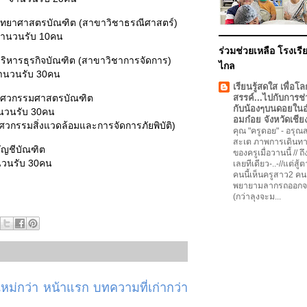
รวิทยาศาสตรบัณฑิต (สาขาวิชาธรณีศาสตร์)
รับ 10คน
ร่วมช่วยเหลือ โรงเรีย
รบริหารธุรกิจบัณฑิต (สาขาวิชาการจัดการ)
ไกล
ับ 30คน
เรียนรู้สดใส เพื่อโล
กสูตรวิศวกรรมศาสตรบัณฑิต
สรรค์...ไปกับการช่
กับน้องๆบนดอยใน
ับ 30คน
อมก๋อย จังหวัดเชีย
ศวกรรมสิ่งแวดล้อมและการจัดการภัยพิบัติ)
คุณ "ครูดอย"
-
อรุณสว
สะเต ภาพการเดินทา
ลักสูตรบัญชีบัณฑิต
ของครูเมื่อวานนี้ // ถ
ับ 30คน
เลยทีเดียว-..-//แต่สู้
คนนี้เห็นครูสาว2 คน
พยายามลากรถออกจ
(กว่าลุงจะม...
ม่กว่า
หน้าแรก
บทความที่เก่ากว่า