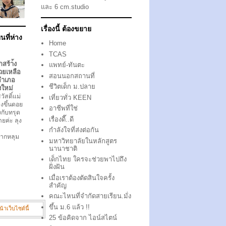
และ 6 cm.studio
เรื่องนี้ ต้องขยาย
นที่ห่าง
Home
TCAS
กสร้า้ง
แพทย์-ทันตะ
วยเหลือ
สอนนอกสถานที่
อำเภอ
ชีวิตเด็ก ม.ปลาย
งใหม่
ัสดิ์แม่
เที่ยวทั่ว KEEN
งขึ้นดอย
อาชีพที่ใช่
ึงกับทรุด
เรื่องดี๊..ดี
ตายค่ะ ลุง
กำลังใจที่ส่งต่อกัน
ากหลุม
มหาวิทยาลัยในหลักสูตร
นานาชาติ
เด็กไทย ใครจะช่วยพาไปถึง
ฝั่งฝัน
เมื่อเราต้องตัดสินใจครั้ง
สำคัญ
คณะไหนที่จำกัดสายเรียน.มั่ง
ขึ้น ม.6 แล้ว !!
น้าเว็บไซต์นี้
25 ข้อคิดจาก ไอน์สไตน์