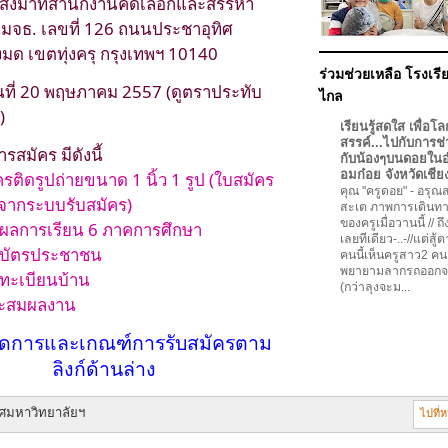
ส่งมาที่สำนักงานคัดเลือกและสรรหา
 มจธ. เลขที่ 126 ถนนประชาอุทิศ
ด เขตทุ่งครุ กรุงเทพฯ 10140
ร่วมช่วยเหลือ โรงเรีย
ที่ 20 พฤษภาคม 2557 (ดูตราประทับ
ไกล
)
เรียนรู้สดใส เพื่อโล
สรรค์...ไปกับการช่
รสมัคร มีดังนี้
กับน้องๆบนดอยใน
อมก๋อย จังหวัดเชีย
ครติดรูปถ่ายขนาด 1 นิ้ว 1 รูป (ใบสมัคร
คุณ "ครูดอย"
-
อรุณสว
จากระบบรับสมัคร)
สะเต ภาพการเดินทา
ของครูเมื่อวานนี้ // ถ
าผลการเรียน 6 ภาคการศึกษา
เลยทีเดียว-..-//แต่สู้
าบัตรประชาชน
คนนี้เห็นครูสาว2 คน
พยายามลากรถออกจ
ทะเบียนบ้าน
(กว่าลุงจะม...
สะสมผลงาน
ดการและเกณฑ์การรับสมัครตาม
ลิงก์ด้านล่าง
ศมหาวิทยาลัยฯ
ไปที่ห