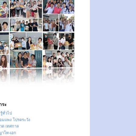
าระ
ู้ทั่วไป
ทอมแพง โปรดระวัง
วด เทศกาล
ญาโท-เอก