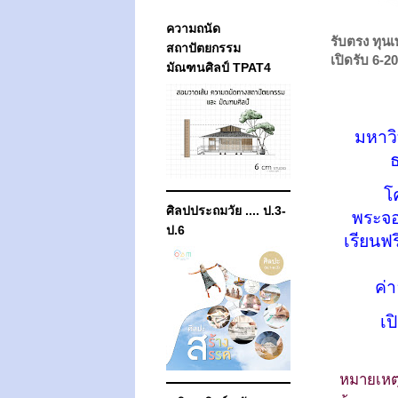
ความถนัด
รับตรง ทุน
สถาปัตยกรรม
เปิดรับ 6-2
มัณฑนศิลป์ TPAT4
มหาว
ธ
โ
ศิลปประถมวัย .... ป.3-
พระจอ
ป.6
เรียนฟ
ค่
เป
หมายเหต