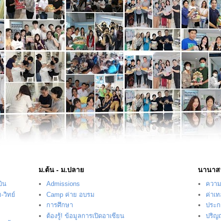
ม.ต้น - ม.ปลาย
นานาส
บิน
Admissions
ความร
-วิทย์
Camp ค่าย อบรม
ค่าเ
การศึกษา
ประก
ต้องรู้! ข้อมูลการเปิดอาเซียน
ปริญ