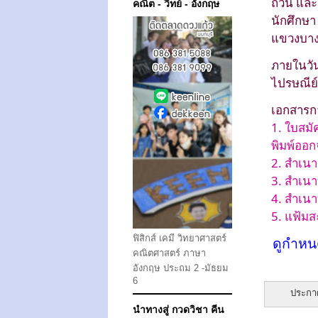
ถ้วน และ
คณิต - วิทย์ - อังกฤษ
นักศึกษา
แขวงบางม
ภายในวัน
ไปรษณีย์
เอกสารกา
1. ใบสมั
พิมพ์ออก
2. สำเน
3. สำเน
4. สำเนา
5. แฟ้ม
ฟิสิกส์ เคมี วิทยาศาสตร์
ดูกำหน
คณิตศาสตร์ ภาษา
อังกฤษ ประถม 2 -มัธยม
6
ประกา
นำทางสู่ กวดวิชา คีน