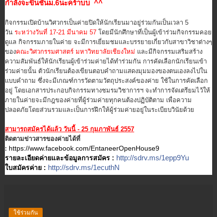
กำลังจะขึ้นชั้นม.6นะคร้าบบ ^^
กิจกรรมเปิดบ้านวิศวกรเป็นค่ายปิดให้นักเรียนมาอยู่ร่วมกันเป็นเวลา 5
วัน
ระหว่างวันที่ 17-21 มีนาคม 57
โดยมีนักศึกษาที่เป็นผู้เข้าร่วมกิจกรรมคอย
ดูแล กิจกรรมภายในค่าย จะมีการเยี่ยมชมและบรรยายเกี่ยวกับสาขาวิชาต่างๆ
ของ
คณะวิศวกรรมศาสตร์ มหาวิทยาลัยเชียงใหม่
และมีกิจกรรมเสริมสร้าง
ความสัมพันธ์ให้นักเรียนผู้เข้าร่วมค่ายได้ทำร่วมกัน การคัดเลือกนักเรียนเข้า
ร่วมค่ายนั้น ตัวนักเรียนต้องเขียนตอบคำถามแสดงมุมมองของตนเองลงไปใน
แบบคำถาม ซึ่งจะมีเกณฑ์การวัดตามวัตถุประสงค์ของค่าย ใช้ในการคัดเลือก
อยู่ โดยเอกสารประกอบกิจกรรมทางชมรมวิชาการฯ จะทำการจัดเตรียมไว้ให้
ภายในค่ายจะมีกฎของค่ายที่ผู้ร่วมค่ายทุกคนต้องปฏิบัติตาม เพื่อความ
ปลอดภัยโดยส่วนรวมและเป็นการฝึกให้ผู้ร่วมค่ายอยู่ในระเบียบวินัยด้วย
สามารถสมัครได้แล้ว วันนี้
- 25 กุมภาพันธ์ 2557
ติดตามข่าวสารของค่ายได้ที่
https://www.facebook.com/EntaneerOpenHouse9
:
http://sdrv.ms/1epp9Yu
รายละเอียดค่ายและข้อมูลการสมัคร :
http://sdrv.ms/1ecuthN
ใบสมัครค่าย :
ใช้ร่วมกัน