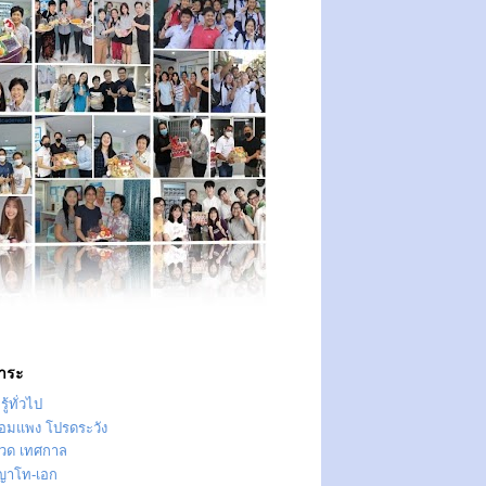
าระ
ู้ทั่วไป
ทอมแพง โปรดระวัง
วด เทศกาล
ญาโท-เอก