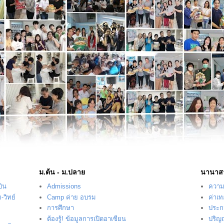
ม.ต้น - ม.ปลาย
นานาส
บิน
Admissions
ความร
-วิทย์
Camp ค่าย อบรม
ค่าเ
การศึกษา
ประก
ต้องรู้! ข้อมูลการเปิดอาเซียน
ปริญ