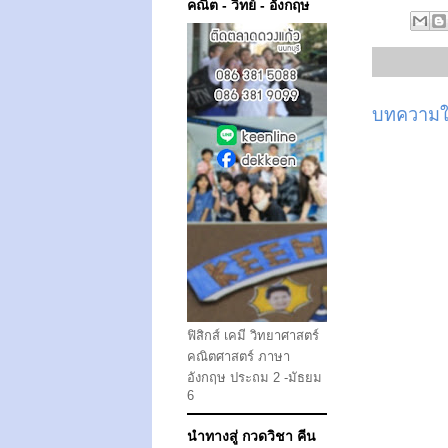
คณิต - วิทย์ - อังกฤษ
บทความให
ฟิสิกส์ เคมี วิทยาศาสตร์
คณิตศาสตร์ ภาษา
อังกฤษ ประถม 2 -มัธยม
6
นำทางสู่ กวดวิชา คีน