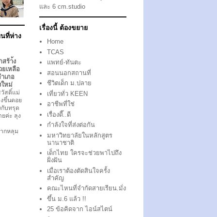
และ 6 cm.studio
เรื่องนี้ ต้องขยาย
นที่ห่าง
Home
TCAS
กสร้า้ง
แพทย์-ทันตะ
วยเหลือ
สอนนอกสถานที่
อำเภอ
ชีวิตเด็ก ม.ปลาย
งใหม่
ัสดิ์แม่
เที่ยวทั่ว KEEN
งขึ้นดอย
อาชีพที่ใช่
ึงกับทรุด
เรื่องดี๊..ดี
ตายค่ะ ลุง
กำลังใจที่ส่งต่อกัน
ากหลุม
มหาวิทยาลัยในหลักสูตร
นานาชาติ
เด็กไทย ใครจะช่วยพาไปถึง
ฝั่งฝัน
เมื่อเราต้องตัดสินใจครั้ง
สำคัญ
คณะไหนที่จำกัดสายเรียน.มั่ง
ขึ้น ม.6 แล้ว !!
25 ข้อคิดจาก ไอน์สไตน์