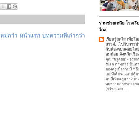
ร่วมช่วยเหลือ โรงเรีย
ไกล
ม่กว่า
หน้าแรก
บทความที่เก่ากว่า
เรียนรู้สดใส เพื่อโล
สรรค์...ไปกับการช่
กับน้องๆบนดอยใน
อมก๋อย จังหวัดเชีย
คุณ "ครูดอย"
-
อรุณสว
สะเต ภาพการเดินทา
ของครูเมื่อวานนี้ // ถ
เลยทีเดียว-..-//แต่สู้
คนนี้เห็นครูสาว2 คน
พยายามลากรถออกจ
(กว่าลุงจะม...