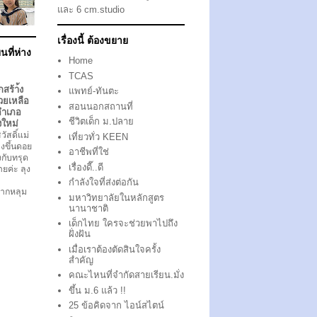
และ 6 cm.studio
เรื่องนี้ ต้องขยาย
นที่ห่าง
Home
TCAS
กสร้า้ง
แพทย์-ทันตะ
วยเหลือ
สอนนอกสถานที่
อำเภอ
ชีวิตเด็ก ม.ปลาย
งใหม่
ัสดิ์แม่
เที่ยวทั่ว KEEN
งขึ้นดอย
อาชีพที่ใช่
ึงกับทรุด
เรื่องดี๊..ดี
ตายค่ะ ลุง
กำลังใจที่ส่งต่อกัน
ากหลุม
มหาวิทยาลัยในหลักสูตร
นานาชาติ
เด็กไทย ใครจะช่วยพาไปถึง
ฝั่งฝัน
เมื่อเราต้องตัดสินใจครั้ง
สำคัญ
คณะไหนที่จำกัดสายเรียน.มั่ง
ขึ้น ม.6 แล้ว !!
25 ข้อคิดจาก ไอน์สไตน์