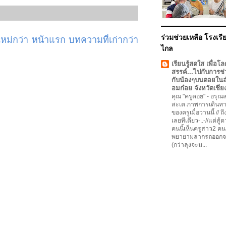
ร่วมช่วยเหลือ โรงเรีย
ม่กว่า
หน้าแรก
บทความที่เก่ากว่า
ไกล
เรียนรู้สดใส เพื่อโล
สรรค์...ไปกับการช่
กับน้องๆบนดอยใน
อมก๋อย จังหวัดเชีย
คุณ "ครูดอย"
-
อรุณสว
สะเต ภาพการเดินทา
ของครูเมื่อวานนี้ // ถ
เลยทีเดียว-..-//แต่สู้
คนนี้เห็นครูสาว2 คน
พยายามลากรถออกจ
(กว่าลุงจะม...