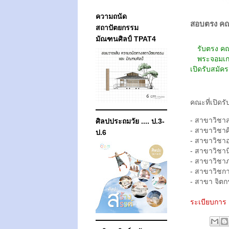
ความถนัด
สอบตรง คณ
สถาปัตยกรรม
มัณฑนศิลป์ TPAT4
รับตรง ค
พระจอมเก
เปิดรับสมัค
คณะที่เปิดรั
- สาขาวิชา
ศิลปประถมวัย .... ป.3-
- สาขาวิชา
ป.6
- สาขาวิชา
- สาขาวิชาน
- สาขาวิชาภ
- สาขาวิชก
- สาขา จิต
ระเบียบการ