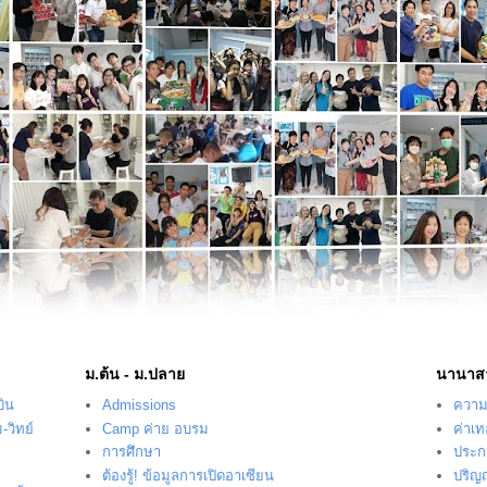
ม.ต้น - ม.ปลาย
นานาส
บิน
Admissions
ความร
-วิทย์
Camp ค่าย อบรม
ค่าเ
การศึกษา
ประก
ต้องรู้! ข้อมูลการเปิดอาเซียน
ปริญ