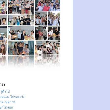
าระ
ู้ทั่วไป
ทอมแพง โปรดระวัง
วด เทศกาล
ญาโท-เอก