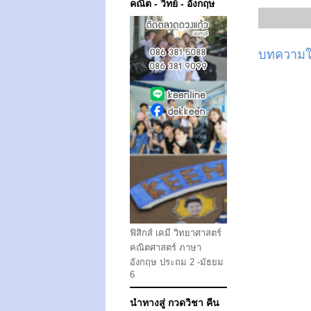
คณิต - วิทย์ - อังกฤษ
บทความให
ฟิสิกส์ เคมี วิทยาศาสตร์
คณิตศาสตร์ ภาษา
อังกฤษ ประถม 2 -มัธยม
6
นำทางสู่ กวดวิชา คีน