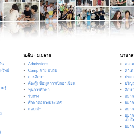
ม.ต้น - ม.ปลาย
นานาส
บิน
Admissions
ความร
-วิทย์
Camp ค่าย อบรม
ค่าเ
การศึกษา
ประก
ต้องรู้! ข้อมูลการเปิดอาเซียน
ปริญ
มรู้
ทุนการศึกษา
ศึกษ
รับตรง
อยากร
ศึกษาต่อต่างประเทศ
อยากร
สอบเข้า
อยากร
ัย
อยาก
เด็กไ
อยากร
ี