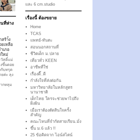
และ 6 cm.studio
เรื่องนี้ ต้องขยาย
นที่ห่าง
Home
TCAS
กสร้า้ง
แพทย์-ทันตะ
วยเหลือ
สอนนอกสถานที่
อำเภอ
ชีวิตเด็ก ม.ปลาย
งใหม่
ัสดิ์แม่
เที่ยวทั่ว KEEN
งขึ้นดอย
อาชีพที่ใช่
ึงกับทรุด
เรื่องดี๊..ดี
ตายค่ะ ลุง
กำลังใจที่ส่งต่อกัน
ากหลุม
มหาวิทยาลัยในหลักสูตร
นานาชาติ
เด็กไทย ใครจะช่วยพาไปถึง
ฝั่งฝัน
เมื่อเราต้องตัดสินใจครั้ง
สำคัญ
คณะไหนที่จำกัดสายเรียน.มั่ง
ขึ้น ม.6 แล้ว !!
25 ข้อคิดจาก ไอน์สไตน์