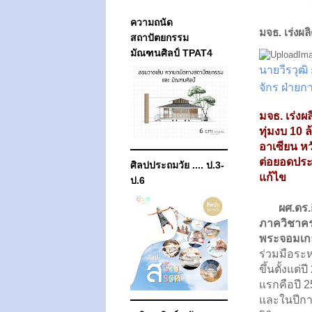
ความถนัด
มจธ. เร่งผ
สถาปัตยกรรม
มัณฑนศิลป์ TPAT4
นายวีรวุฒิ
จักร ฝ่ายก
มจธ. เร่งผ
ทุ่มงบ 10
อาเซียน ห
ต่อยอดประ
ศิลปประถมวัย .... ป.3-
แก้ไข
ป.6
ผศ.ดร.กิ
ภาควิชาคร
พระจอมเกล
ร่วมมือระห
ขึ้นตั้งแต่
แรกคือปี 
และในปีกา