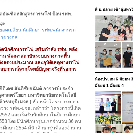
พี่ ม.ปลาย เข้าสู่มหา
ลิตบัณฑิตหลักสูตรการรถไฟ ป้อน รฟท.
 ยอดเปลี่ยน นักศึกษา รฟท.พนักงานรถ
ารช่างกล
ลิตนักศึกษารถไฟ เสริมกำลัง รฟท. หลัง
 ล้าน พัฒนาสถาบันระบบราง
ภาคพื้น
วังลดงบประมาณ และอุบัติเหตุทางรถไฟ
สบการณ์จากโจทย์ปัญหาจริงที่รอการ
น้องประถม 6 มัธยม 3
มัธยม 1 มัธยม 4
ติเดช สันติชัยอนันต์ อาจารย์ประจำ
ุศาสตร์โยธา มหาวิทยาลัยเทคโนโลยี
้าธนบุรี (มจธ.)
หัว หน้าโครงการความ
ว่าง รฟท.-มจธ. กล่าวว่า โครงการนี้เกิด
ปี 2552 และเริ่มรับนักศึกษาในปีการศึกษา
2553 โดยมีนักศึกษารุ่นแรกจำนวน 36 คน
รศึกษา 2554 มีนักศึกษารุ่นที่สองจำนวน