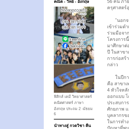
56 คน ภาย
คณิต - วิทย์ - อังกฤษ
ครุศาสตร์
"นอกจากนั
เข้าร่วมด
ร่วมมือจา
โครงการนี้
มาศึกษาต่อ
ปี ในสาขา
การก่อสร้
กล่าว
ในปีการศึ
คือ สาขาเท
4 หัวใจหลั
ออกแบบ โด
ฟิสิกส์ เคมี วิทยาศาสตร์
ประสบการณ
คณิตศาสตร์ ภาษา
อังกฤษ ประถม 2 -มัธยม
ศักยภาพ แ
6
บุคลากรขอ
ในการทำงาน
นำทางสู่ กวดวิชา คีน
ปัญหาที่พ