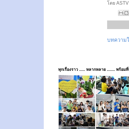
โดย ASTVผ
บทความให
ทุกเรื่องราว ..... หลากหลาย ....... พร้อมที