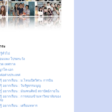
าระ
ู้ทั่วไป
ทอมแพง โปรดระวัง
วด เทศกาล
ญาโท-เอก
าต่อต่างประเทศ
ุ้ อยากเรียน : ม.ไหนเปิดวิศวะ การบิน
ุ้ อยากเรียน : วันรัฐธรรมนูญ
ู่้ อยากเรียน : มัณฑนศิลป์ สถาปัตย์ภายใน
รู้ อยากเรียน : การสอบเข้ามหาวิทยาลัยของ
ืทย
ู้ อยากเรียน : เตรียมทหาร