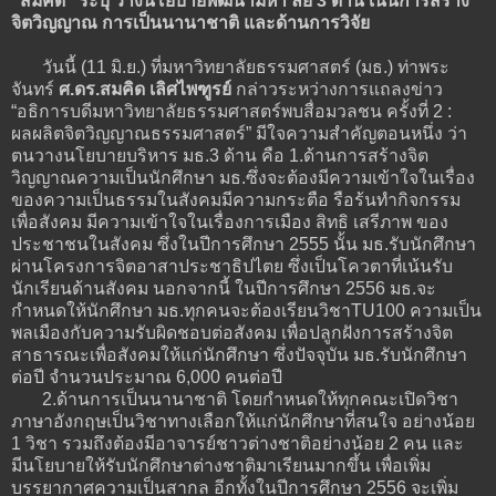
“สมคิด” ระบุ วางนโยบายพัฒนามหา’ลัย 3 ด้าน เน้นการสร้าง
จิตวิญญาณ การเป็นนานาชาติ และด้านการวิจัย
วันนี้ (11 มิ.ย.) ที่มหาวิทยาลัยธรรมศาสตร์ (มธ.) ท่าพระ
จันทร์
ศ.ดร.สมคิด เลิศไพฑูรย์
กล่าวระหว่างการแถลงข่าว
“อธิการบดีมหาวิทยาลัยธรรมศาสตร์พบสื่อมวลชน ครั้งที่ 2 :
ผลผลิตจิตวิญญาณธรรมศาสตร์” มีใจความสำคัญตอนหนึ่ง ว่า
ตนวางนโยบายบริหาร มธ.3 ด้าน คือ 1.ด้านการสร้างจิต
วิญญาณความเป็นนักศึกษา มธ.ซึ่งจะต้องมีความเข้าใจในเรื่อง
ของความเป็นธรรมในสังคมมีความกระตือ รือร้นทำกิจกรรม
เพื่อสังคม มีความเข้าใจในเรื่องการเมือง สิทธิ เสรีภาพ ของ
ประชาชนในสังคม ซึ่งในปีการศึกษา 2555 นั้น มธ.รับนักศึกษา
ผ่านโครงการจิตอาสาประชาธิปไตย ซึ่งเป็นโควตาที่เน้นรับ
นักเรียนด้านสังคม นอกจากนี้ ในปีการศึกษา 2556 มธ.จะ
กำหนดให้นักศึกษา มธ.ทุกคนจะต้องเรียนวิชาTU100 ความเป็น
พลเมืองกับความรับผิดชอบต่อสังคม เพื่อปลูกฝังการสร้างจิต
สาธารณะเพื่อสังคมให้แก่นักศึกษา ซึ่งปัจจุบัน มธ.รับนักศึกษา
ต่อปี จำนวนประมาณ 6,000 คนต่อปี
2.ด้านการเป็นนานาชาติ โดยกำหนดให้ทุกคณะเปิดวิชา
ภาษาอังกฤษเป็นวิชาทางเลือกให้แก่นักศึกษาที่สนใจ อย่างน้อย
1 วิชา รวมถึงต้องมีอาจารย์ชาวต่างชาติอย่างน้อย 2 คน และ
มีนโยบายให้รับนักศึกษาต่างชาติมาเรียนมากขึ้น เพื่อเพิ่ม
บรรยากาศความเป็นสากล อีกทั้งในปีการศึกษา 2556 จะเพิ่ม