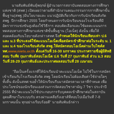
นายสัมพันธ์พันธุ์พฤกษ์ ผู้อำนวยการสถาบันทดสอบทางการศึกษา
แห่งชาติ (สทศ.) เปิดเผยว่าตามที่สำนักงานคณะกรรมการการศึกษาขั้น
พื้นฐาน(สพฐ.)มีนโยบายและ แนวปฏิบัติเกี่ยวกับการรับนักเรียนสังกัด
สพฐ. ปีการศึกษา 2555 โดยกำหนดการรับนักเรียนของโรงเรียนที่มี
อัตราการแข่งขันสูงต้องใช้วิธีการ สอบคัดเลือกและใช้ผลคะแนนการ
ทดสอบทางการศึกษาแห่งชาติขั้นพื้นฐาน (โอเน็ต) ดังนั้น เพื่อให้
สอดคล้องกับนโยบายดังกล่าวสทศ.จึง
กำหนดให้นักเรียนเทียบเท่า ป.
6
และ ม.3
ที่ประสงค์ใช้คะแนนโอเน็ต
เพื่อสมัครเข้าศึกษาต่อในระดับ ม. 1
และ ม.4
ของโรงเรียนสังกัด สพฐ.
ให้สมัครสอบโอเน็ตผ่านเว็บไซต์ส
ทศ.
www.niets.or.th
ตั้งแต่วันที่ 16-30
มกราคม ประกาศรายชื่อผู้มีสิทธิ
สอบ วันที่6
กุมภาพันธ์
สอบโอเน็ต ป.6
วันที่ 27
กุมภาพันธ์ ส่วน ม.3
สอบ
วันที่ 28-29
กุมภาพันธ์
และประกาศผลสอบวันที่ 28
เมษายน
"ถือเป็นครั้งแรกที่ให้นักเรียนนำคะแนนโอเน็ต ไปใช้ในการสมัคร
เข้าเรียนกับโรงเรียนสังกัด สพฐ.โดยนักเรียนไม่ต้องเสียค่าใช้จ่ายใดๆ
ทั้งสิ้น ดังนั้นสทศ.ขอย้ำให้นักเรียนรีบมาสมัครตามเวลาที่กำหนด เพื่อ
ประโยชน์ของนักเรียนเองส่วนการจัดสอบวิชาสามัญ 7 วิชา ประจำปี
2555 ที่นำคะแนนไปใช้ประกอบการรับบุคคลเข้าศึกษาต่อในสถาบัน
อุดมศึกษาในระบบรับ ตรงผ่านเคลียริ่งเฮาส์ที่สอบไปเมื่อวันที่ 7-8
มกราคมนั้น ทุกอย่างเรียบร้อยดี" นายสัมพันธ์กล่าว