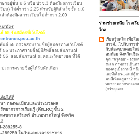
งศึกษาอยู่ชั้น ม.6 หรือ ปวช.3 ต้องมีผลการเรียน
ียน) ไม่ต่ำกว่า 2.25 สำหรับผู้ที่สำเร็จชั้น ม.6
แล้วต้องมีผลการเรียนไม่ต่ำกว่า 2.00
ร่วมช่วยเหลือ โรงเรีย
บสมัคร
ไกล
ธ์ 55 รับสมัครที่เว็บไซต์
.entrance.psu.ac.th
เรียนรู้สดใส เพื่อโล
พันธ์ 55 ตรวจสอบรายชื่อผู้สมัครทางเว็บไซต์
สรรค์...ไปกับการช่
กับน้องๆบนดอยใน
์ 55 ประกาศรายชื่อผู้มีสิทธิ์สอบสัมภาษณ์
อมก๋อย จังหวัดเชีย
ธ์ 55 สอบสัมภาษณ์ ณ คณะ/วิทยาเขต ที่ได้
คุณ "ครูดอย"
-
อรุณสว
สะเต ภาพการเดินทา
ประกาศรายชื่อผู้ได้รับคัดเลือก
ของครูเมื่อวานนี้ // ถ
เลยทีเดียว-..-//แต่สู้
คนนี้เห็นครูสาว2 คน
พยายามลากรถออกจ
(กว่าลุงจะม...
ิมได้ที่
ึกษา กองทะเบียนและประมวลผล
รัพยากรการเรียนรู้ (ตึกLRC)ชั้น 2
ยสงขลานครินทร์ อำเภอหาดใหญ่ จังหวัด
12
74-289255-8
4-289259 ในวันและเวลาราชการ