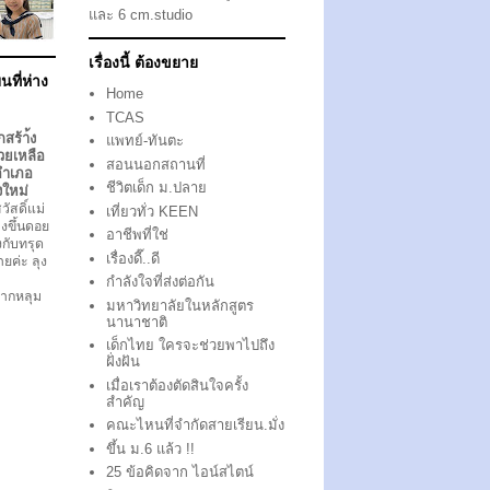
และ 6 cm.studio
เรื่องนี้ ต้องขยาย
นที่ห่าง
Home
TCAS
กสร้า้ง
แพทย์-ทันตะ
วยเหลือ
สอนนอกสถานที่
อำเภอ
ชีวิตเด็ก ม.ปลาย
งใหม่
ัสดิ์แม่
เที่ยวทั่ว KEEN
งขึ้นดอย
อาชีพที่ใช่
ึงกับทรุด
เรื่องดี๊..ดี
ตายค่ะ ลุง
กำลังใจที่ส่งต่อกัน
ากหลุม
มหาวิทยาลัยในหลักสูตร
นานาชาติ
เด็กไทย ใครจะช่วยพาไปถึง
ฝั่งฝัน
เมื่อเราต้องตัดสินใจครั้ง
สำคัญ
คณะไหนที่จำกัดสายเรียน.มั่ง
ขึ้น ม.6 แล้ว !!
25 ข้อคิดจาก ไอน์สไตน์