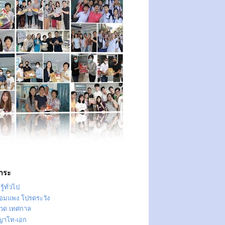
าระ
ู้ทั่วไป
ทอมแพง โปรดระวัง
วด เทศกาล
ญาโท-เอก