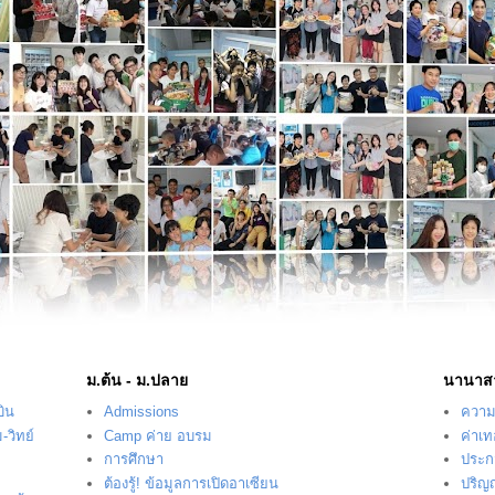
ม.ต้น - ม.ปลาย
นานาส
บิน
Admissions
ความร
-วิทย์
Camp ค่าย อบรม
ค่าเ
การศึกษา
ประก
ต้องรู้! ข้อมูลการเปิดอาเซียน
ปริญ