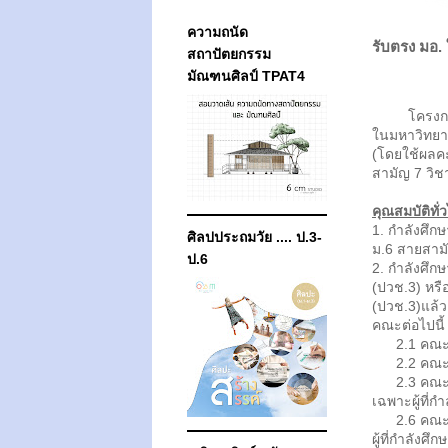
ความถนัด
รับตรง มอ.
สถาปัตยกรรม
มัณฑนศิลป์ TPAT4
โครงการคั
ในมหาวิทยา
(โดยใช้ผลคะ
สามัญ 7 วิช
คุณสมบัติทั่
1. กำลังศึกษ
ศิลปประถมวัย .... ป.3-
ม.6 สายสามั
ป.6
2. กำลังศึกษ
(ปวช.3) หรือ
(ปวช.3)แล้ว 
คณะต่อไปนี้ เ
2.1 คณะศ
2.2 คณะศ
2.3 คณะวิ
เฉพาะผู้ที่ก
2.6 คณะศิ
ผู้ที่กำลังศึ