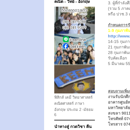
คณิต - วิทย์ - อังกฤษ
3. ผู้ที่กำลั
(รวม 5 ภาคเร
หรือ ปวช.3 
กำหนดการรั
1-9 กุมภาพัน
http://www
14-15 กุมภา
21 กุมภาพันธ
28 กุมภาพัน
รับคัดเลือก
5 มีนาคม 55 
สอบถามเพิ่มเต
งานรับนักศ
ฟิสิกส์ เคมี วิทยาศาสตร์
อาคารศูนย์ท
คณิตศาสตร์ ภาษา
มหาวิทยาลั
อังกฤษ ประถม 2 -มัธยม
สงขลา 901
6
โทรศัพท์ 0
โทรสาร 07
นำทางสู่ กวดวิชา คีน