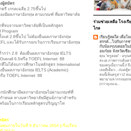
ผู้สมัคร
ตรี เกรดเฉลี่ย 2.75ขึ้นไป
ต้องมีผลภาษาอังกฤษ ตามเกณฑ์ ที่มหาวิทยาลัย
ร่วมช่วยเหลือ โรงเรีย
าที่จบจากมหาวิทยาลัยที่เป็นหลักสูตร
ไกล
al Program
ตั้งแต่ 2.8ขึ้นไป ไม่ต้องยื่นผลภาษาอังกฤษ
เรียนรู้สดใส เพื่อโล
สรรค์...ไปกับการช่
EFL และได้รับการยกเว้นการเรียนภาษาอังกฤษ
กับน้องๆบนดอยใน
อมก๋อย จังหวัดเชีย
ยต่ำกว่า 2.8 ต้องยื่นผลภาษาอังกฤษ IELTS
คุณ "ครูดอย"
-
อรุณสว
Overall 6.5หรือ TOEFL Internet: 88
สะเต ภาพการเดินทา
าที่ไม่ได้จบการศึกษาในหลักสูตร International
ของครูเมื่อวานนี้ // ถ
งยื่นผลภาษาอังกฤษ IELTS (Academic)
เลยทีเดียว-..-//แต่สู้
คนนี้เห็นครูสาว2 คน
หรือ TOEFL Internet: 88
พยายามลากรถออกจ
(กว่าลุงจะม...
กนักศึกษามีผลภาษาอังกฤษไม่ผ่านเกณฑ์ที่
ยกำหนด ทางมหาวิทยาลัยมีศูนย์ภาษาสำหรับ
พร้อมในการเรียนหลักสูตรปริญญาโท
สมัคร
ขอทุนภายในวันที่ 9 ธันวาคม 2554 (เริ่มเรียน