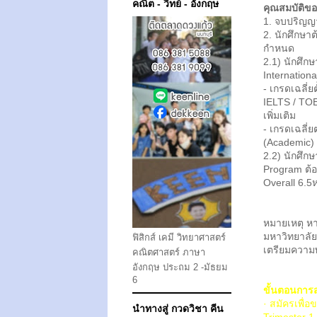
คณิต - วิทย์ - อังกฤษ
คุณสมบัติของ
1. จบปริญญา
2. นักศึกษา
กำหนด
2.1) นักศึกษ
Internation
- เกรดเฉลี่ย
IELTS / TO
เพิ่มเติม
- เกรดเฉลี่
(Academic) 
2.2) นักศึกษ
Program ต้อ
Overall 6.5
หมายเหตุ หา
มหาวิทยาลั
ฟิสิกส์ เคมี วิทยาศาสตร์
เตรียมความ
คณิตศาสตร์ ภาษา
อังกฤษ ประถม 2 -มัธยม
6
ขั้นตอนการ
· สมัครเพื่อ
นำทางสู่ กวดวิชา คีน