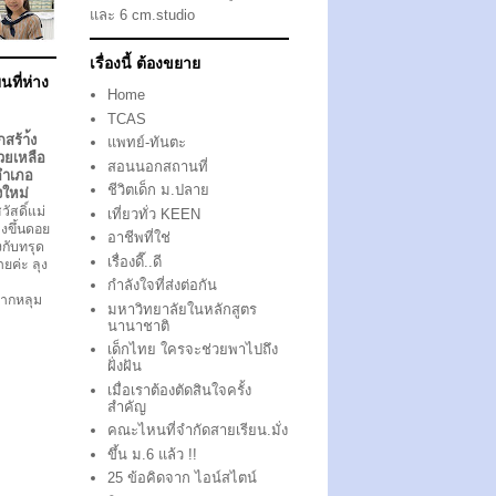
และ 6 cm.studio
เรื่องนี้ ต้องขยาย
นที่ห่าง
Home
TCAS
กสร้า้ง
แพทย์-ทันตะ
วยเหลือ
สอนนอกสถานที่
อำเภอ
ชีวิตเด็ก ม.ปลาย
งใหม่
ัสดิ์แม่
เที่ยวทั่ว KEEN
งขึ้นดอย
อาชีพที่ใช่
ึงกับทรุด
เรื่องดี๊..ดี
ตายค่ะ ลุง
กำลังใจที่ส่งต่อกัน
ากหลุม
มหาวิทยาลัยในหลักสูตร
นานาชาติ
เด็กไทย ใครจะช่วยพาไปถึง
ฝั่งฝัน
เมื่อเราต้องตัดสินใจครั้ง
สำคัญ
คณะไหนที่จำกัดสายเรียน.มั่ง
ขึ้น ม.6 แล้ว !!
25 ข้อคิดจาก ไอน์สไตน์