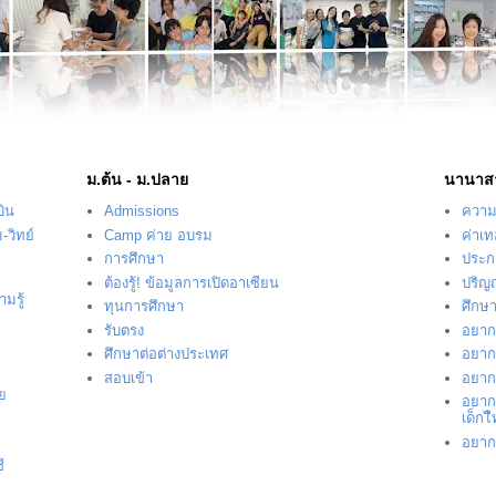
ม.ต้น - ม.ปลาย
นานาส
บิน
Admissions
ความร
-วิทย์
Camp ค่าย อบรม
ค่าเ
การศึกษา
ประก
ต้องรู้! ข้อมูลการเปิดอาเซียน
ปริญ
มรู้
ทุนการศึกษา
ศึกษ
รับตรง
อยากร
ศึกษาต่อต่างประเทศ
อยากร
สอบเข้า
อยากร
ัย
อยาก
เด็กไ
อยากร
ี