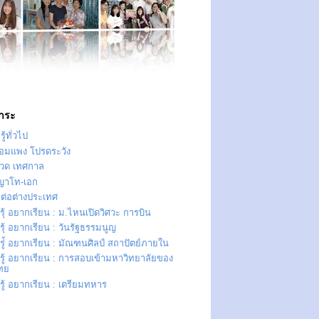
าระ
ู้ทั่วไป
ทอมแพง โปรดระวัง
วด เทศกาล
ญาโท-เอก
าต่อต่างประเทศ
ุ้ อยากเรียน : ม.ไหนเปิดวิศวะ การบิน
ุ้ อยากเรียน : วันรัฐธรรมนูญ
ู่้ อยากเรียน : มัณฑนศิลป์ สถาปัตย์ภายใน
รู้ อยากเรียน : การสอบเข้ามหาวิทยาลัยของ
ืทย
ู้ อยากเรียน : เตรียมทหาร