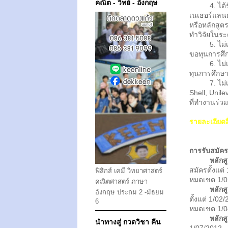
คณิต - วิทย์ - อังกฤษ
4. ได้รับ
เนเธอร์แลน
หรือหลักสูต
ทำวิจัยในระ
5. ไม่เคยไ
ขอทุนการศ
6. ไม่เคยไ
ทุนการศึกษา
7. ไม่เคยถ
Shell, Unil
ที่ทำงานร่
รายละเอียดอ
การรับสมัคร
หลักส
สมัครตั้งแต่
ฟิสิกส์ เคมี วิทยาศาสตร์
หมดเขต 1/0
คณิตศาสตร์ ภาษา
หลักส
อังกฤษ ประถม 2 -มัธยม
ตั้งแต่ 1/02
6
หมดเขต 1/0
หลักส
นำทางสู่ กวดวิชา คีน