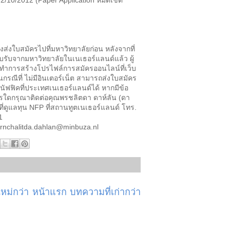
 2/10/2012 (Paper Application หมดเขต
องส่งใบสมัครไปที่มหาวิทยาลัยก่อน หลังจากที่
บรับจากมหาวิทยาลัยในเนเธอร์แลนด์แล้ว ผู้
ทำการสร้างโปรไฟล์การสมัครออนไลน์ที่เว็บ
กรณีที่ ไม่มีอินเตอร์เน็ต สามารถส่งใบสมัคร
่นัฟฟิคที่ประเทศเนเธอร์แลนด์ได้ หากมีข้อ
รใดกรุณาติดต่อคุณพรชลิตดา ดาห์ลัน (ดา
าที่ดูแลทุน NFP ที่สถานทูตเนเธอร์แลนด์ โทร.
231
pornchalitda.dahlan@minbuza.nl
ม่กว่า
หน้าแรก
บทความที่เก่ากว่า