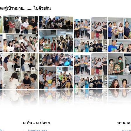
่จะสู่เป้าหมาย........ ไปด้วยกัน
ม.ต้น - ม.ปลาย
นานาส