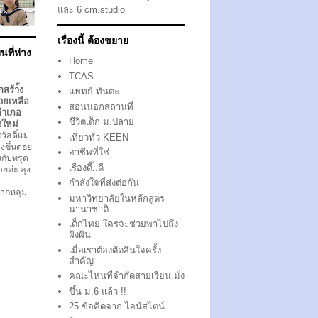
และ 6 cm.studio
เรื่องนี้ ต้องขยาย
นที่ห่าง
Home
TCAS
กสร้า้ง
แพทย์-ทันตะ
วยเหลือ
สอนนอกสถานที่
อำเภอ
ชีวิตเด็ก ม.ปลาย
งใหม่
ัสดิ์แม่
เที่ยวทั่ว KEEN
งขึ้นดอย
อาชีพที่ใช่
ึงกับทรุด
เรื่องดี๊..ดี
ตายค่ะ ลุง
กำลังใจที่ส่งต่อกัน
ากหลุม
มหาวิทยาลัยในหลักสูตร
นานาชาติ
เด็กไทย ใครจะช่วยพาไปถึง
ฝั่งฝัน
เมื่อเราต้องตัดสินใจครั้ง
สำคัญ
คณะไหนที่จำกัดสายเรียน.มั่ง
ขึ้น ม.6 แล้ว !!
25 ข้อคิดจาก ไอน์สไตน์