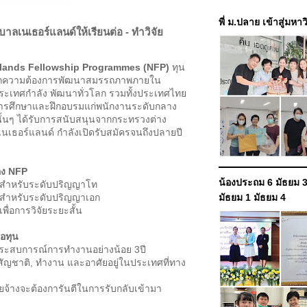
พี่ ม.ปลาย เข้าสู่มหา
บาลเนเธอร์แลนด์ให้เรียนต่อ - ทำวิจัย
rlands Fellowship Programmes (NFP)
ทุน
้นจากความต้องการพัฒนาสมรรถภาพภายใน
ระเทศกำลัง พัฒนาทั่วโลก รวมทั้งประเทศไทย
ารศึกษาและฝึกอบรมแก่พนักงานระดับกลาง
ั้นๆ ได้รับการสนับสนุนจากกระทรวงต่าง
เธอร์แลนด์ กำลังเปิดรับสมัครจนถึงปลายปี
ง NFP
น้องประถม 6 มัธยม 3
หรับระดับปริญญาโท
หรับระดับปริญญาเอก
มัธยม 1 มัธยม 4
อการวิจัยระยะสั้น
ขอทุน
บการณ์การทำงานอย่างน้อย 3ปี
าติ, ทำงาน และอาศัยอยู่ในประเทศที่ทาง
งจะต้องการันตีในการรับกลับเข้ามา