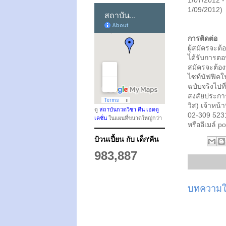
1/07/2012 -
1/09/2012)
การติดต่อ
ผู้สมัครจะต้
ได้รับการตอ
สมัครจะต้อง
ไซท์นัฟฟิคใน
ฉบับจริงไปที
สงสัยประกา
วิส) เจ้าหน้
ดู
สถาบันกวดวิชา คีน เอดดู
02-309 5
เคชั่น
ในแผนที่ขนาดใหญ่กว่า
หรืออีเมล์ 
ป้วนเปี้ยน กับ เด็ก'คีน
983,887
บทความให