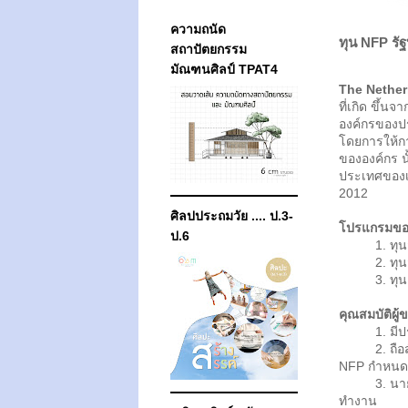
ความถนัด
ทุน NFP รัฐ
สถาปัตยกรรม
มัณฑนศิลป์ TPAT4
The Nethe
ที่เกิด ขึ
องค์กรของป
โดยการให้ก
ขององค์กร น
ประเทศของเน
2012
ศิลปประถมวัย .... ป.3-
โปรแกรมขอ
ป.6
1. ทุนสำ
2. ทุนสำ
3. ทุนเพื่
คุณสมบัติผู้
1. มีประส
2. ถือสัญช
NFP กำหนด
3. นายจ้า
ทำงาน