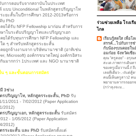
การตอบรับจากสถาบันในประเทศ
ด์ แบบ Unconditional ในหลักสูตรปริญญาโท
รระยะสั้นในปีการศึกษา 2012-2013หรือการ
ดับ PhD
ร่วมช่วยเหลือ โรงเรีย
ด้รับ NFP Fellowship มาก่อน สำหรับการ
ไกล
ึกษาในระดับปริญญาโทและปริญญาเอก
ด้รับทุนการศึกษา NFP Fellowship และ
เรียนรู้สดใส เพื่อโล
สรรค์...ไปกับการช่
ใด ๆ สำหรับหลักสูตรระยะสั้น
กับน้องๆบนดอยใน
ูกจ้างงานจาก บริษัทนานาชาติ (อาทิเช่น
อมก๋อย จังหวัดเชีย
ever, Microsoft) องค์กรขนาดใหญ่ องค์กรอิสระ
คุณ "ครูดอย"
-
อรุณสว
วมกันมากกว่า 1ประเทศ และ NGO นานาชาติ
สะเต ภาพการเดินทา
ของครูเมื่อวานนี้ // ถ
ื่น ๆ และขั้นตอนการสมัคร
เลยทีเดียว-..-//แต่สู้
คนนี้เห็นครูสาว2 คน
พยายามลากรถออกจ
(กว่าลุงจะม...
มี 3ช่วง
ูตรปริญญาโท, หลักสูตรระยะสั้น, PhD
รับ
 1/11/2011 - 7/02/2012 (Paper Application
1/2012)
ูตรปริญญาเอก, หลักสูตรระยะสั้น
รับสมัคร
/2012 - 1/05/2012 (Paper Application
4/2012)
ูตรระยะสั้น และ PhD
รับสมัครตั้งแต่