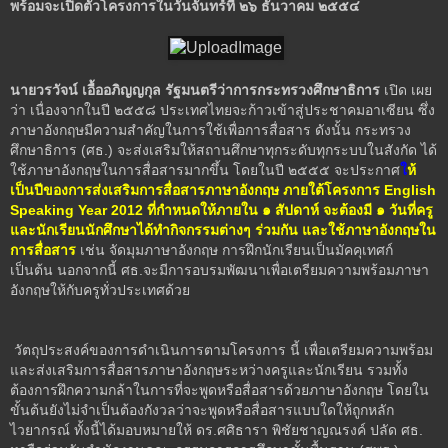
พร้อมจะเปิดตัวโครงการในวันจันทร์ที่ ๒๖ ธันวาคม ๒๕๕๔
นายวรวัจน์ เอื้ออภิญญกุล รัฐมนตรีว่าการกระทรวงศึกษาธิการ
เปิด เผย
ว่า เนื่องจากในปี ๒๕๕๘ ประเทศไทยจะก้าวเข้าสู่ประชาคมอาเซียน ซึ่ง
ภาษาอังกฤษมีความสำคัญในการใช้เพื่อการสื่อสาร ดังนั้น กระทรวง
ศึกษาธิการ (ศธ.) จะส่งเสริมให้สถานศึกษาทุกระดับทุกระบบในสังกัด ได้
ใช้ภาษาอังกฤษในการสื่อสารมากขึ้น โดยในปี ๒๕๕๕ จะประกาศ
ใ
ห้
เป็นปีของการส่งเสริมการสื่อสารภาษาอังกฤษ ภายใต้โครงการ English
Speaking Year 2012 ที่กำหนดให้ภายใน ๑ สัปดาห์ จะต้องมี ๑ วันที่ครู
และนักเรียนนักศึกษาได้ทำกิจกรรมต่างๆ ร่วมกัน และใช้ภาษาอังกฤษใน
การสื่อสาร
เช่น จัดมุมภาษาอังกฤษ การฝึกนักเรียนเป็นมัคคุเทศก์
เป็นต้น นอกจากนี้ ศธ.จะมีการอบรมพัฒนาเพื่อเตรียมความพร้อมภาษา
อังกฤษให้กับครูทั่วประเทศด้วย
วัตถุประสงค์ของการดำเนินการตามโครงการ นี้ เพื่อเตรียมความพร้อม
และส่งเสริมการสื่อสารภาษาอังกฤษระหว่างครูและนักเรียน รวมทั้ง
ต้องการฝึกความกล้าในการที่จะพูดหรือสื่อสารด้วยภาษาอังกฤษ โดยใน
ขั้นต้นยังไม่จำเป็นต้องกังวลว่าจะพูดหรือสื่อสารแบบใดให้ถูกหลัก
ไวยากรณ์ ทั้งนี้ได้มอบหมายให้ ดร.ศศิธารา พิชัยชาญณรงค์ ปลัด ศธ.