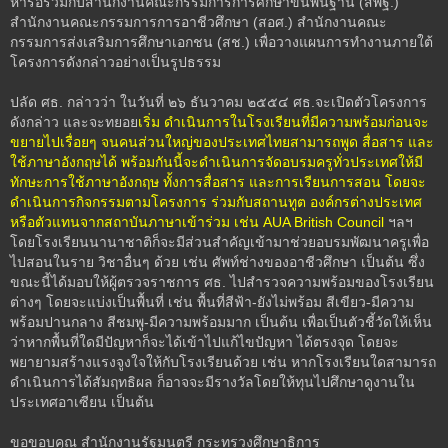
หารือร่วมกับสำนักงานคณะกรรมการการศึกษาขั้นพื้นฐาน (สพฐ.)
สำนักงานคณะกรรมการการอาชีวศึกษา (สอศ.) สำนักงานคณะ
กรรมการส่งเสริมการศึกษาเอกชน (สช.) เพื่อวางแผนการทำงานภายใต้
โครงการดังกล่าวอย่างเป็นรูปธรรม
ปลัด ศธ. กล่าวว่า ในวันที่ ๒๖ ธันวาคม ๒๕๕๔ ศธ.จะเปิดตัวโครงการ
ดังกล่าว และจะทยอย
เริ่ม ดำเนินการในโรงเรียนที่มีความพร้อมก่อนจะ
ขยายไปเรื่อยๆ จนคนส่วนใหญ่ของประเทศไทยสามารถพูด สื่อสาร และ
ใช้ภาษาอังกฤษได้ พร้อมกันนี้จะดำเนินการจัดอบรมครูทั่วประเทศให้มี
ทักษะการใช้ภาษาอังกฤษ ทั้งการสื่อสาร และการเรียนการสอน โดยจะ
ดำเนินการกิจกรรมตามโครงการ ร่วมกับสถานทูต องค์กรต่างประเทศ
หรือตัวแทนจากสถาบันภาษาเข้าร่วม เช่น AUA British Council
ฯลฯ
โดยโรงเรียนนานาชาติก็จะมีส่วนสำคัญเข้ามาช่วยอบรมพัฒนาครูเพื่อ
ไปสอนในราย วิชาอื่นๆ ด้วย เช่น ศัพท์ช่างของอาชีวศึกษา เป็นต้น ซึ่ง
ขณะนี้ได้มอบให้ผู้ตรวจราชการ ศธ. ไปสำรวจความพร้อมของโรงเรียน
ต่างๆ โดยจะแบ่งเป็นพื้นที่ เช่น พื้นที่สีฟ้า-ยังไม่พร้อม สีเขียว-มีความ
พร้อมปานกลาง สีชมพู-มีความพร้อมมาก เป็นต้น เพื่อเป็นตัวชี้วัดให้เห็น
ว่าหากพื้นที่ใดมีปัญหาก็จะได้เข้าไปแก้ไขปัญหา ได้ตรงจุด โดยจะ
พยายามสร้างแรงจูงใจให้กับโรงเรียนด้วย เช่น หากโรงเรียนใดสามารถ
ดำเนินการได้สัมฤทธิผล ก็อาจจะมีรางวัลโดยให้ทุนไปศึกษาดูงานใน
ประเทศอาเซียน เป็นต้น
ขอขอบคุณ สำนักงานรัฐมนตรี กระทรวงศึกษาธิการ