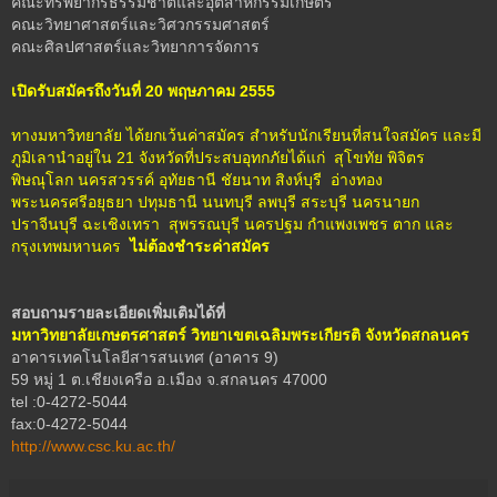
คณะทรัพยากรธรรมชาติและอุตสาหกรรมเกษตร
คณะวิทยาศาสตร์และวิศวกรรมศาสตร์
คณะศิลปศาสตร์และวิทยาการจัดการ
เปิดรับสมัครถึงวันที่ 20 พฤษภาคม 2555
ทางมหาวิทยาลัย ได้ยกเว้นค่าสมัคร สำหรับนักเรียนที่สนใจสมัคร และมี
ภูมิเลานำอยู่ใน 21 จังหวัดที่ประสบอุทกภัยได้แก่ สุโขทัย พิจิตร
พิษณุโลก นครสวรรค์ อุทัยธานี ชัยนาท สิงห์บุรี อ่างทอง
พระนครศรีอยุธยา ปทุมธานี นนทบุรี ลพบุรี สระบุรี นครนายก
ปราจีนบุรี ฉะเชิงเทรา สุพรรณบุรี นครปฐม กำแพงเพชร ตาก และ
กรุงเทพมหานคร
ไม่ต้องชำระค่าสมัคร
สอบถามรายละเอียดเพิ่มเติมได้ที่
มหาวิทยาลัยเกษตรศาสตร์ วิทยาเขตเฉลิมพระเกียรติ จังหวัดสกลนคร
อาคารเทคโนโลยีสารสนเทศ (อาคาร 9)
59 หมู่ 1 ต.เชียงเครือ อ.เมือง จ.สกลนคร 47000
tel :0-4272-5044
fax:0-4272-5044
http://www.csc.ku.ac.th/