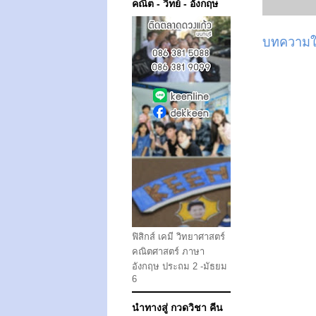
คณิต - วิทย์ - อังกฤษ
บทความให
ฟิสิกส์ เคมี วิทยาศาสตร์
คณิตศาสตร์ ภาษา
อังกฤษ ประถม 2 -มัธยม
6
นำทางสู่ กวดวิชา คีน