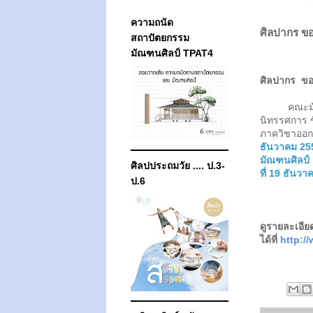
ความถนัด
ศิลปากร ขอ
สถาปัตยกรรม
มัณฑนศิลป์ TPAT4
ศิลปากร
ขอ
คณะมัณฑนศ
นิทรรศการ ชิง
ภาควิชาออ
ธันวาคม 2
มัณฑนศิลป์ 
ศิลปประถมวัย .... ป.3-
ที่ 19
ธันวา
ป.6
ดูรายละเอียด
ได้ที่
http:/