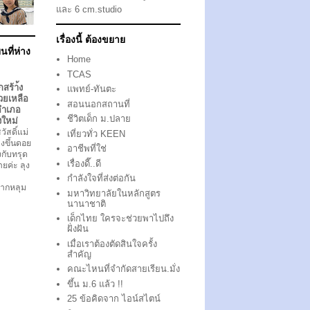
และ 6 cm.studio
เรื่องนี้ ต้องขยาย
นที่ห่าง
Home
TCAS
กสร้า้ง
แพทย์-ทันตะ
วยเหลือ
สอนนอกสถานที่
อำเภอ
ชีวิตเด็ก ม.ปลาย
งใหม่
ัสดิ์แม่
เที่ยวทั่ว KEEN
งขึ้นดอย
อาชีพที่ใช่
ึงกับทรุด
เรื่องดี๊..ดี
ตายค่ะ ลุง
กำลังใจที่ส่งต่อกัน
ากหลุม
มหาวิทยาลัยในหลักสูตร
นานาชาติ
เด็กไทย ใครจะช่วยพาไปถึง
ฝั่งฝัน
เมื่อเราต้องตัดสินใจครั้ง
สำคัญ
คณะไหนที่จำกัดสายเรียน.มั่ง
ขึ้น ม.6 แล้ว !!
25 ข้อคิดจาก ไอน์สไตน์