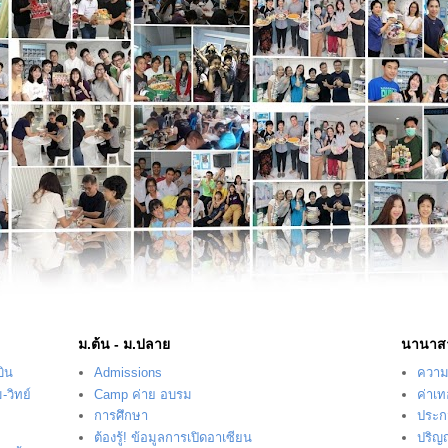
ม.ต้น - ม.ปลาย
นานาส
บิน
Admissions
ความร
-วิทย์
Camp ค่าย อบรม
ค่าเ
การศึกษา
ประก
ต้องรู้! ข้อมูลการเปิดอาเซียน
ปริญ