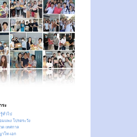
าระ
ู้ทั่วไป
ทอมแพง โปรดระวัง
วด เทศกาล
ญาโท-เอก