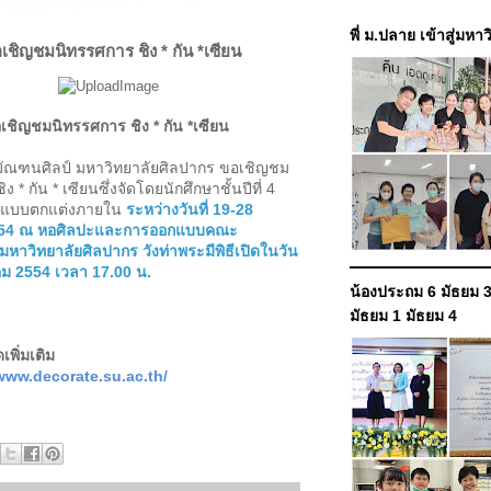
พี่ ม.ปลาย เข้าสู่มหา
เชิญชมนิทรรศการ ชิง * กัน *เซียน
เชิญชมนิทรรศการ ชิง * กัน *
เซียน
ิลป์ มหาวิทยาลัยศิลปากร ขอเชิญชม
 * กัน * เซียนซึ่งจัดโดยนักศึกษาชั้นปีที่ 4
กแบบตกแต่งภายใน
ระหว่างวันที่
19-28
554
ณ หอศิลปะและการออกแบบคณะ
มหาวิทยาลัยศิลปากร วังท่าพระ
มีพิธีเปิดในวัน
คม 2554
เวลา 17.00
น.
น้องประถม 6 มัธยม 3
มัธยม 1 มัธยม 4
เพิ่มเติม
/www.decorate.su.ac.th/