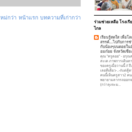
ม่กว่า
หน้าแรก
บทความที่เก่ากว่า
ร่วมช่วยเหลือ โรงเรีย
ไกล
เรียนรู้สดใส เพื่อโล
สรรค์...ไปกับการช่
กับน้องๆบนดอยใน
อมก๋อย จังหวัดเชีย
คุณ "ครูดอย"
-
อรุณสว
สะเต ภาพการเดินทา
ของครูเมื่อวานนี้ // ถ
เลยทีเดียว-..-//แต่สู้
คนนี้เห็นครูสาว2 คน
พยายามลากรถออกจ
(กว่าลุงจะม...