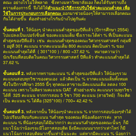
คณะ อย่างไรไม่ให้พลาด ซึ่งทางมหาวิทยาลัยเอง ก็คงได้รับทราบถึง
ความต้องการนี้ จึงได้ให้
คำแนะนำวิธีการปรับใช้ค่าคะแนนต่ำสุด เพื่อ
ใช้ในการประกอบการเลือกคณะ
ออกมาช่วยน้องๆให้สามารถเลือกคณะ
กันได้ง่ายขึ้น ต้องทำอย่างไรกันบ้างไปดูกันค่ะ
ขั้นตอนที่ 1
. ให้น้องๆ นำคะแนนต่ำสุดของปีที่แล้ว (ปีการศึกษา 2554)
ไปแปลงเป็นเปอร์เซ็นต์ ของคะแนนเต็ม ซึ่งเราจะได้ค่า % ที่เป็นคะแนน
ต่ำสุดของปีที่แล้ว เช่น คะแนนต่ำสุดของคณะวิศวกรรมศาสตร์ กลุ่มที่
1 อยู่ที่ 301 คะแนน จากคะแนนเต็ม 800 คะแนน คิดเป็นค่า % ของ
คะแนนต่ำสุดได้ที่ ( 301*100 ) / 800 =37.62 % หมายความว่า
นักเรียนที่สอบติดในคณะวิศวกรรมศาสตร์ ปีที่แล้ว ทำคะแนนต่ำสุดได้
37.62 %
ขั้นตอนที่ 2.
หลังจากทราบคะแนน % ต่ำสุดของปีที่แล้ว ให้น้องๆรวม
คะแนนสอบทุกวิชาของตนเอง แล้วคิดเป็น % จากคะแนนเต็มทั้งหมด
ซึ่งในปีการศึกษา 2555 นี้ๆ ทุกคณะสาขาจะมีคะแนนเต็ม ลดลง 100
คะแนน เพราะไม่คิดรวมคะแนน GAT ตัวอย่างเช่น คะแนนรวมทุกวิชา
ได้ที่ 325 คะแนน จากการสอบ 5 วิชา 700 คะแนน (สายวิทย์) ก็จะคิด
เป็น คะแนน % ได้คือ (325*100) / 700= 42.42 %
ขั้นตอนที่ 3.
หลังจากนั้น ให้น้องๆนำคะแนน % จากการสอบน้องๆทำได้
ไปเปรียบเทียบกับคะแนน %ต่ำสุด ของคณะที่น้องต้องการค่ะ หาก
คะแนน % ที่น้องๆสอบได้มีมากกว่า คะแนน%ต่ำสุดของคณะนั้นๆ ก็มี
แนวโน้มว่าน้องๆจะมีโอกาสสอบติด ยิ่งมีคะแนนมากกว่าเท่าไหร่ ก็มี
แนวโน้มการสอบติดมากขึ้นเท่านั้นนะคะ แต่หากมีคะแนน % น้อยกว่า