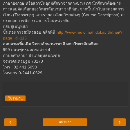
ภาษาอังกฤษ หรือสถาบันอุดมศึกษาจากต่างประเทศ นักศึกษาต้องผ่าน
การสอบคัดเลือกของวิทยาลัยนานาชาติก่อน จากนั้นนำใบแสดงผลการ
เรียน (Transcript) และรายละเอียดวิชาต่างๆ (Course Description) มา
ประกอบการพิจารณาการโอนหน่วยกิต
กลับสู่เมนูหลัก
ขั้นตอนการสมัครสอบ คลิกที่นี่
http://www.muic.mahidol.ac.th/thai/?
page_id=115
สอบถามเพิ่มเติม วิทยาลัยนานาชาติ มหาวิทยาลัยมหิดล
999 ถนนพุทธมณฑลสาย 4
ตำบลศาลายา อำเภอพุทธมณฑล
จังหวัดนครปฐม 73170
โทร . 02 441 5090
โทรสาร 0-2441-0629
ใช้ร่วมกัน
‹
›
หน้าแรก