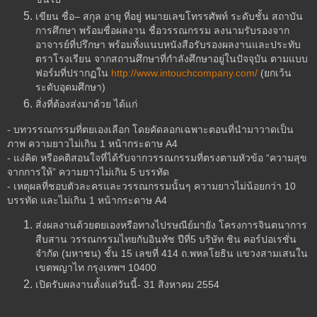
เขียน ชื่อ– สกุล อายุ ที่อยู่ หมายเลขโทรรศัพท์ ระดับชั้น สถาบัน
การศึกษา พร้อมชื่อผลงาน ชื่อวรรณกรรม ลงนามรับรองจาก
อาจารย์ที่ปรึกษา พร้อมทั้งแนบหนังสือรับรองผลงานและประทับ
ตราโรงเรียน จากสถานศึกษาที่กำลังศึกษาอยู่ในปัจจุบัน ตามแบบ
ฟอร์มที่ปรากฏใน
http://www.intouchcompany.com/
(ยกเว้น
ระดับอุดมศึกษา)
สิ่งที่ต้องส่งมาด้วย ได้แก่
- บทวรรณกรรมที่ตยเองเลือก โดยคัดลอกเฉพาะตอนที่นำมาวาดเป็น
ภาพ ความยาวไม่เกิน 1 หน้ากระดาษ A4
- แง่คิด หรือคติสอนใจที่ได้รับจากวรรณกรรมที่ตรงตามหัวข้อ “ความสุข
จากการให้” ความยาวไม่เกิน 5 บรรทัด
- เหตุผลที่ชอบตัวละครและวรรณกรรมนั้นๆ ความยาวไม่น้อยกว่า 10
บรรทัด และไม่เกิน 1 หน้ากระดาษ A4
ส่งผลงานด้วยตยเองหรือทางไปรษณีย์มายัง โครงการจินตนาการ
สืบสาน วรรณกรรมไทยกับอินทัช ปีที่5 บริษัท ชิน คอร์ปอเรชั่น
จำกัด (มหาชน) ชั้น 15 เลขที่ 414 ถ.พหลโยธิน แขวงสามเสนใน
เขตพญาไท กรุงเทพฯ 10400
เปิดรับผลงานตั้งแต่วันนี้- 31 สิงหาคม 2554