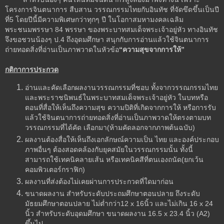
โครงการจินตนาการ สืบสาน วรรณกรรมไทยกับอินทัช ที่จัดขึดขึ้นเป็นปี
ที่5 โดยปีนี้มีความพิเศษกว่าทุกๆ ปี ในโอกาสมหามงคลเฉลิม
พระชนมพรรษา 84 พรรษา ของพระบาทสมเด็จพระเจ้าอยู่หัว ทางอินทัช
จึงขอชวนน้องๆ ป.4 ถึงอุดมศึกษา สนุกกับการอ่านแล้วใช้จินตนาการ
ถ่ายทอดสิ่งที่อ่านเป็นภาพวาดในหัวข้อ
“ความสุขจากการให้”
กติกาการประกวด
อ่านและคัดเลือกผลงานวรรณกรรมที่ชอบ ทั้งจากวรรณกรรมไทย
และพระราชนิพนธ์ในพระบาทสมเด็จพระเจ้าอยู่หัว ในบทหรือ
ตอนที่สื่อให้เห็นถึงความสุข ความปิติที่เกิดจากการให้ หรือการรับ
แล้วใช้จินตนาการถ่ายทอดสิ่งที่อ่านเป็นภาพวาดให้ตรงตามบท
วรรณกรรมที่ได้คัด เลือกมา(ห้ามคัดลอกจากภาพต้นฉบับ)
ผลงานต้องสื่อให้เห็นถึงเอกลักษณ์ความเป็น ไทย และองค์ประกอบ
ภาพอื่นๆ ต้องสอดคล้องกับยุคสมัยในวรรณกรรมนั้น ทั้งนี้
สามารถใช้เทคนิคลายเส้น หรือเทคนิคสีที่ตนเองถนัด(ยกเว้น
คอมพิวเตอร์กราฟิก)
ผลงานที่ส่งต้องไม่เคยผ่านการประกวดที่ใดมาก่อน
ขนาดผลงาน สำหรับระดับประถมศึกษาตอนปลาย ถึงระดับ
มัธยมศึกษาตอนปลาย ไม่ต่ำกว่า12 x 16นิ้ว และไม่เกิน 16 x 24
นิ้ว สำหรับระดับอุดมศึกษา ขนาดผลงาน 16.5 x 23.4 นิ้ว (A2)
ขึ้นไป