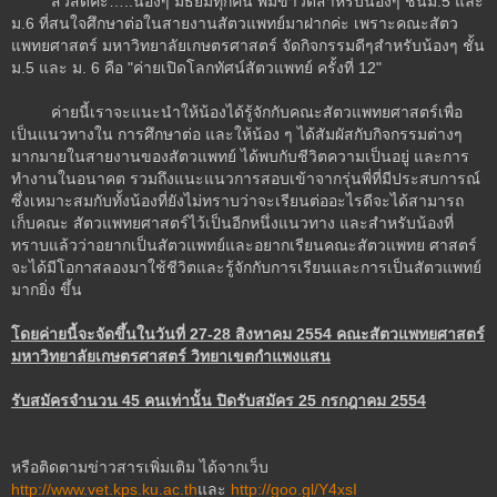
สวัสดีค่ะ…..น้องๆ มัธยมทุกคน พี่มีข่าวดีสำหรับน้องๆ ชั้นม.5 และ
ม.6 ที่สนใจศึกษาต่อในสายงานสัตวแพทย์มาฝากค่ะ เพราะคณะสัตว
แพทยศาสตร์ มหาวิทยาลัยเกษตรศาสตร์ จัดกิจกรรมดีๆสำหรับน้องๆ ชั้น
ม.5 และ ม. 6 คือ "ค่ายเปิดโลกทัศน์สัตวแพทย์ ครั้งที่ 12"
ค่ายนี้เราจะแนะนำให้น้องได้รู้จักกับคณะสัตวแพทยศาสตร์เพื่อ
เป็นแนวทางใน การศึกษาต่อ และให้น้อง ๆ ได้สัมผัสกับกิจกรรมต่างๆ
มากมายในสายงานของสัตวแพทย์ ได้พบกับชีวิตความเป็นอยู่ และการ
ทำงานในอนาคต รวมถึงแนะแนวการสอบเข้าจากรุ่นพี่ที่มีประสบการณ์
ซึ่งเหมาะสมกับทั้งน้องที่ยังไม่ทราบว่าจะเรียนต่ออะไรดีจะได้สามารถ
เก็บคณะ สัตวแพทยศาสตร์ไว้เป็นอีกหนึ่งแนวทาง และสำหรับน้องที่
ทราบแล้วว่าอยากเป็นสัตวแพทย์และอยากเรียนคณะสัตวแพทย ศาสตร์
จะได้มีโอกาสลองมาใช้ชีวิตและรู้จักกับการเรียนและการเป็นสัตวแพทย์
มากยิ่ง ขึ้น
โดยค่ายนี้จะจัดขึ้นในวันที่
27-28 สิงหาคม 2554 คณะสัตวแพทยศาสตร์
มหาวิทยาลัยเกษตรศาสตร์ วิทยาเขตกำแพงแสน
รับสมัครจำนวน
45 คนเท่านั้น ปิดรับสมัคร 25 กรกฎาคม 2554
หรือติดตามข่าวสารเพิ่มเติม ได้จากเว็บ
http://www.vet.kps.ku.ac.th
และ
http://goo.gl/Y4xsI