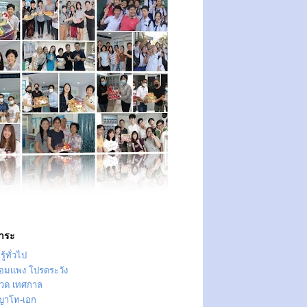
าระ
ู้ทั่วไป
ทอมแพง โปรดระวัง
วด เทศกาล
ญาโท-เอก