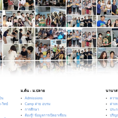
ม.ต้น - ม.ปลาย
นานาส
บิน
Admissions
ความร
-วิทย์
Camp ค่าย อบรม
ค่าเ
การศึกษา
ประก
ต้องรู้! ข้อมูลการเปิดอาเซียน
ปริญ