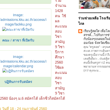
รวม
จำนวน
1428
image:
คน ใช้
ร่วมช่วยเหลือ โรงเรีย
//admissions.kku.ac.th/access/i
ผล
mage/fackku.png
ไกล
คะแนน
สอบ
เรียนรู้สดใส เพื่อโล
สรรค์...ไปกับการช่
วิชา
กับน้องๆบนดอยใน
คณะ / สาขา ที่เปิดรับ
สามัญ
อมก๋อย จังหวัดเชีย
9 วิชา
คุณ "ครูดอย"
-
อรุณสว
สะเต ภาพการเดินทา
ปีการ
ของครูเมื่อวานนี้ // ถ
image:
ศึกษา
เลยทีเดียว-..-//แต่สู้
//admissions.kku.ac.th/access/i
2560
คนนี้เห็นครูสาว2 คน
mage/calendar.png
พยายามลากรถออกจ
ใช้ผล
(กว่าลุงจะม...
คะแนน
สอบ
ปฏิทินการรับสมัคร
วิชา
สามัญ
9 วิชา
2560 น้องๆ ม.6 สมัครได้ เด็กซิ่วก็สมัครได้
 วันที่ 18 - 24 กุมภาพันธ์ 2560