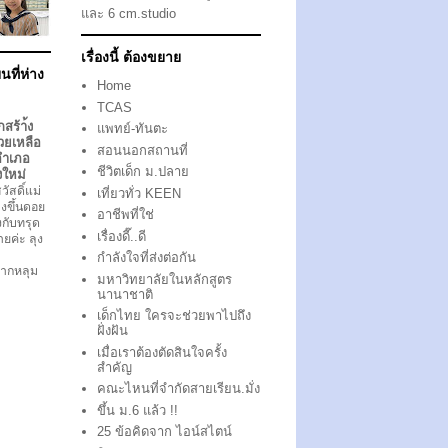
และ 6 cm.studio
เรื่องนี้ ต้องขยาย
นที่ห่าง
Home
TCAS
กสร้า้ง
แพทย์-ทันตะ
วยเหลือ
สอนนอกสถานที่
อำเภอ
ชีวิตเด็ก ม.ปลาย
งใหม่
ัสดิ์แม่
เที่ยวทั่ว KEEN
งขึ้นดอย
อาชีพที่ใช่
ึงกับทรุด
เรื่องดี๊..ดี
ตายค่ะ ลุง
กำลังใจที่ส่งต่อกัน
ากหลุม
มหาวิทยาลัยในหลักสูตร
นานาชาติ
เด็กไทย ใครจะช่วยพาไปถึง
ฝั่งฝัน
เมื่อเราต้องตัดสินใจครั้ง
สำคัญ
คณะไหนที่จำกัดสายเรียน.มั่ง
ขึ้น ม.6 แล้ว !!
25 ข้อคิดจาก ไอน์สไตน์