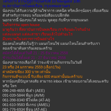
โครงการ ความรู้สู่การบินครั้งที่ 10 Navigator 10th
ณ สถาบันการบินพลเรือน กรุงเทพมหานคร
น้องๆจะได้รับความรู้ด้านวิชาการ เทคนิค ทริคเล็กๆน้อยๆ เพื่อเตรียม
ตัวสำหรับการสอบ พร้อมหนังสือแบบฝึกหัด
นอกจากนี้ น้องๆจะได้ พบปะ พูดคุย กับพี่ๆจากทุกแผนก
ในกิจกรรม open house
มาดูกันว่า ที่สถาบันการบินพลเรือน เราเรียนอะไรกันบ้าง
แต่ละแผนก แต่ละสาขา เรียนแล้วไปทำอะไร
มีบทบาทในวงการการบินอย่างไร
น้องคนไหนที่ยังไม่รู้ว่า แผนกไหนใช่ แผนกไหนโดนสำหรับเรา
ลองเข้ามาค้นหากันเลยนะคร้าบ
สมัครได้ตั้งแต่วันที่ 21 - 25 ธันวาคม 2558
ชำระเงินได้ตั้งแต่ 21 - 27 ธันวาคม 2558
น้องๆสามารถเลือกได้ ว่าจะเข้าร่วมกิจกรรมในวันที่
23 หรือ 24 มกราคม 2559 (เลือก1วัน)
ค่าสมัครเพียง 300 บาท เท่านั้น
กิจกรรมดีๆแบบนี้ รับเพียง 600 คนเท่านั้นนะคร้าบบ
หากน้องๆมีปัญหาสงสัย สามารถ inbox เข้ามาสอบถามได้เลยนะครับ
หรือ โทร
096-248-4655 พี่เต๋า (AEE)
091-039-5844 พี่มุก (AVM)
061-398-8340 พี่โฟล์ค (AT-AI)
061-610-9583 พี่เกรป (AMEL)
081-776-6934 พี่จูน (AT-AE)