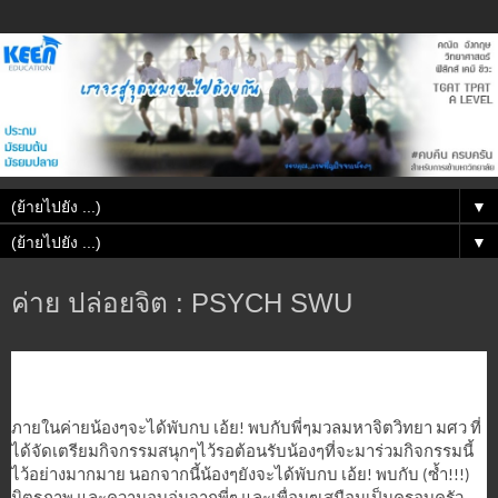
▼
▼
ค่าย ปล่อยจิต : PSYCH SWU
ภายในค่ายน้องๆจะได้พับกบ เอ้ย! พบกับพี่ๆมวลมหาจิตวิทยา มศว ที่
ได้จัดเตรียมกิจกรรมสนุกๆไว้รอต้อนรับน้องๆที่จะมาร่วมกิจกรรมนี้
ไว้อย่างมากมาย นอกจากนี้น้องๆยังจะได้พับกบ เอ้ย! พบกับ (ซ้ำ!!!)