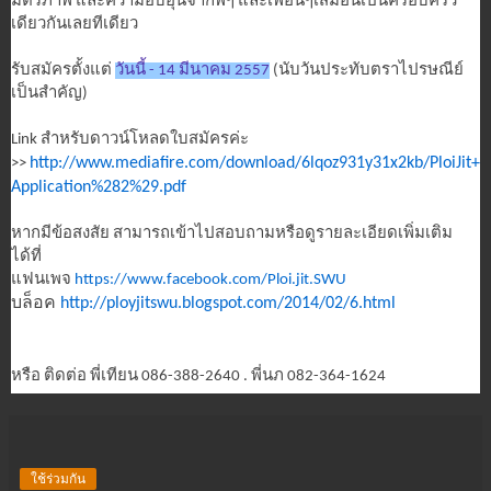
มิตรภาพ และความอบอุ่นจากพี่ๆ และเพื่อนๆเสมือนเป็นครอบครัว
เดียวกันเลยทีเดียว
รับสมัครตั้งแต่
วันนี้ - 14 มีนาคม 2557
(นับวันประทับตราไปรษณีย์
เป็นสำคัญ)
Link สำหรับดาวน์โหลดใบสมัครค่ะ
http://www.mediafire.com/download/6lqoz931y31x2kb/PloiJit+
>>
Application%282%29.pdf
หากมีข้อสงสัย สามารถเข้าไปสอบถามหรือดูรายละเอียดเพิ่มเติม
ได้ที่
แฟนเพจ
https://www.facebook.com/Ploi.jit.SWU
บล็อค
http://ployjitswu.blogspot.com/2014/02/6.html
หรือ ติดต่อ พี่เทียน 086-388-2640 . พี่นภ 082-364-1624
ใช้ร่วมกัน