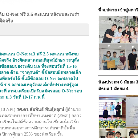
พี่ ม.ปลาย เข้าสู่มหา
ม O-Net ฟรี 2.5 คะแนน หลังพบสะเพร่า
ิดจริง
้คะแนน O-Net ม.3 ฟรี 2.5 คะแนน หลังพบ
ดจริง อ้างผิดพลาดตอนพิสูจน์อักษร ระบุสั่ง
ข้อสอบของระดับ ม.6 ที่จะสอบวันที่ 15-16
่นพลาด ด้าน “จาตุรนต์” ชี้ข้อสอบผิดพลาดเล็ก
่องที่พอรับได้ ชี้แม้ข้อสอบ O-Net จะพลาดไป
น้องประถม 6 มัธยม 3
ให้ ร.ร.ออกเองเหตุวัดผลเด็กทั้งประเทศรู้คุณ
มัธยม 1 มัธยม 4
ะที่ สทศ.เตรียมเปิดรับสมัครสอบ O-Net รอบ
ะ ม.3 วันที่ 10-17 ก.พ.นี้
10 ก.พ.)
รศ.ดร.สัมพันธ์ พันธุ์พฤกษ์
ผู้อำนวย
นทดสอบทางการศึกษาแห่งชาติ (สทศ.) กล่าว
ีนักเรียนโพสต์ข้อความผ่านโซเชียลเน็ตเวิร์ก
แบบทดสอบทางการศึกษาระดับชาติขั้นพื้น
 ปีการศึกษา 2556 ของนักเรียนชั้น