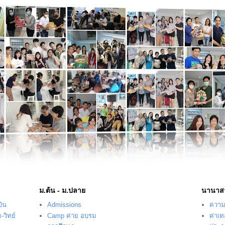
ม.ต้น - ม.ปลาย
นานาส
บิน
Admissions
ความร
-วิทย์
Camp ค่าย อบรม
ค่าเ