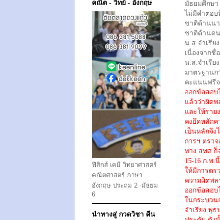
คณิต - วิทย์ - อังกฤษ
มัธยมศึกษา 
ไม่มีคำตอบที
ชาติด้านนาฏศ
ชาติด้านดนต
น.ส.จำเรีย
เนื่องจากชื่
น.ส.จำเรียง
มาตรฐานการ
คะแนนฟรีจาก
ออกข้อสอบ
แล้วว่าผิด
และให้รายงา
คงยึดหลักค
เป็นหลักจึง
การฯ ตรวจส
ทาง สทศ.ก็จ
15-16 ก.พ.น
ฟิสิกส์ เคมี วิทยาศาสตร์
ให้มีการตรว
คณิตศาสตร์ ภาษา
ความผิดพลา
อังกฤษ ประถม 2 -มัธยม
ออกข้อสอบไ
6
ในกระบวนการ
จำเรียง พุ
นำทางสู่ กวดวิชา คีน
ประดับ ดังน