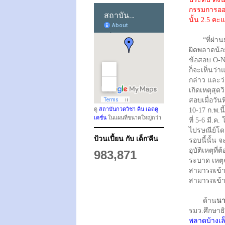
กรรมการออ
นั้น 2.5 ค
“ที่ผ่านม
ผิดพลาดน้อย
ข้อสอบ O-Net
ก็จะเห็นว่า
กล่าว และว
เกิดเหตุสุดว
สอบเมื่อวันท
ดู
สถาบันกวดวิชา คีน เอดดู
10-17 ก.พ.นี
เคชั่น
ในแผนที่ขนาดใหญ่กว่า
ที่ 5-6 มี.
ไปรษณีย์โดยใ
ป้วนเปี้ยน กับ เด็ก'คีน
รอบนี้นั้น จ
อุบัติเหตุท
983,871
ระบาด เหตุฉ
สามารถเข้าส
สามารถเข้า
ด้าน
นา
รมว.ศึกษาธ
พลาดบ้างเล็ก