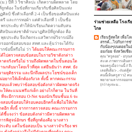
(ม.) ปีที่ 3 วิชาศิลปะ เกิดความผิดพลาด โดย
่ถูกต้อง ในข้อที่ถามเกี่ยวกับชื่อศิลปินแห่ง
ิลป์ ซึ่งตัวเลือกที่ 2-4 เป็นชื่อของศิลปินแห่ง
รี และการทอผ้า แต่ตัวเลือกที่ 1 เป็นชื่อ
ร่วมช่วยเหลือ โรงเรีย
ง พรประดับ ทำให้นักเรียนเกิดความสับสน
ไกล
อศิลปินแห่งชาติด้านนาฏศิลป์ที่ถูกต้อง คือ
เรียนรู้สดใส เพื่อโล
 พุธประดับ จึงเกิดกระแสวิพากษ์วิจารณ์ถึง
สรรค์...ไปกับการช่
ออกข้อสอบของ สทศ.และลุ้นว่าจะได้รับ
กับน้องๆบนดอยใน
ข้อนี้หรือไม่ ว่า
ได้มอบให้คณะกรรมการ
อมก๋อย จังหวัดเชีย
ได้ไปตรวจสอบข้อสอบในรายวิชาดังกล่าว
คุณ "ครูดอย"
-
อรุณสว
พลาดจริงหรือไม่ รวมถึงผิดพลาดในขั้นตอนใด
สะเต ภาพการเดินทา
ของครูเมื่อวานนี้ // ถ
นกลับมาโดยเร็วที่สุด แต่ยืนยันว่า สทศ. ยัง
เลยทีเดียว-..-//แต่สู้
วามยุติธรรม และนึกถึงผลประโยชน์ของเด็ก
คนนี้เห็นครูสาว2 คน
ไม่อยากให้เด็กต้องกังวล ทั้งนี้ หากคณะกรรม
พยายามลากรถออกจ
อบแล้วพบว่าข้อสอบข้อดังกล่าวผิดพลาดจริง
(กว่าลุงจะม...
ะให้คะแนนฟรีแก่เด็ก อย่างไรก็ตาม ในวันที่
ี้ ที่จะมีการสอบ O-Net ของนักเรียนชั้นม.6 จะ
จสอบข้อสอบให้รอบคอบอีกครั้งเพื่อไม่ให้เกิด
ดอีก ทั้งนี้ จากการตรวจสอบ คณะกรรมการ
ด้ชี้แจงว่า ข้อสอบดังกล่าวมีความผิดพลาด
พิสูจน์อักษร ชื่อที่ถูกต้องคือ นางสาว
ธประดับ แต่ในข้อสอบเป็น นางสาวจำเรียง พร
ั้น ข้อดังกล่าวจึงไม่มีคำตอบที่ถูกต้อง คณะ