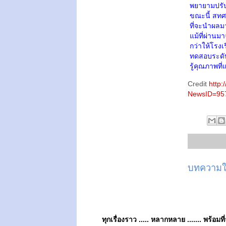
พยายามปรับ
ขณะนี้ สทศ. 
ที่จะนำผลม
แม้ที่ผ่านม
กว่าให้โรง
ทดสอบระดับช
รู้คุณภาพที
Credit
http
NewsID=95
บทความให
ทุกเรื่องราว ..... หลากหลาย ....... พร้อมที