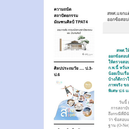
ความถนัด
สทศ.แจกแต้
สถาปัตยกรรม
ออกข้อสอบผ
มัณฑนศิลป์ TPAT4
สทศ.ให
ออกข้อสอบผิ
ให้ตรวจสอบ
ก.พ.นี้ หวั
ศิลปประถมวัย .... ป.3-
น้อยเป็นเรื
ป.6
บ้างก็ดีกว่า
ภาพจริง ขณ
พิเศษ ป.6 แล
วันนี้ (
การสถาบั
ถึงกรณีที่ม
ว่า ข้อสอบ
ฐาน (O-Net)