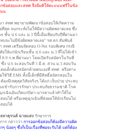
กข้อสอบและสทศ.จึงมีมติให้คะแนนฟรีในข้อ
ะแนน
า สทศ.พยายามพัฒนาข้อสอบให้เกิดความ
ที่สุด จนกระทั่งไม่ให้มีความผิดพลาดเลย ซึ่ง
 ชั้น ป.6 และ ม.3 ปีนี้เมื่อเทียบกับปีที่ผ่านมา
แทบจะไม่มีข้อผิดพลาดเลย” รศ.ดร.สัมพันธ์
่า สทศ.เตรียมจัดสอบ O-Net รอบพิเศษ กรณี
ิสัยให้แก่นักเรียนชั้น ป.6 และ ม.3 ที่ไม่ได้เข้า
ี่ 8-9 ก.พ.ที่ผ่านมา โดยเปิดรับสมัครในวันที่
้ ซึ่ง ป.6 จะสอบวันที่ 5 มี.ค. ส่วน ม.3 สอบวัน
ค. โดยเด็กต้องสมัครด้วยตนเองที่ สทศ. หรือทาง
ช้วิธี EMS ทั้งนี้เด็กที่มีสิทธิ์สมัครสอบใน
ะต้องมีเหตุสุดวิสัยจริงๆ ได้แก่ เจ็บป่วย ประสบ
ี่ต้องเข้ารับการรักษา ประสบภัยธรรมชาติ โรค
ุกเฉินอันเกิดแก่บิดา-มารดาแล้วทำให้ไม่
อบได้ หรือเหตุฉุกเฉินที่ส่งผลให้นักเรียนไม่
สอบได้
ยจาตุรนต์ ฉายแสง
รักษาการ
ิการ กล่าวว่า
การออกข้อสอบก็ต้องมีความผิด
ๆ น้อยๆ ซึ่งก็เป็นเรื่องที่พอจะรับได้ แต่ก็ต้อง