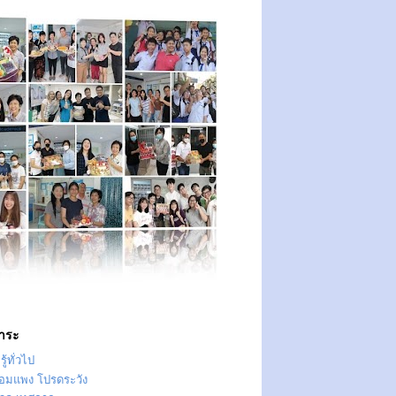
าระ
ู้ทั่วไป
ทอมแพง โปรดระวัง