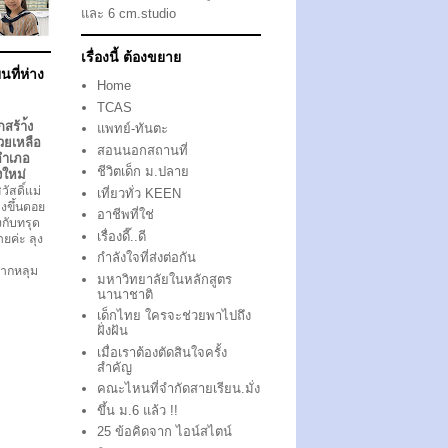
และ 6 cm.studio
เรื่องนี้ ต้องขยาย
นที่ห่าง
Home
TCAS
กสร้า้ง
แพทย์-ทันตะ
วยเหลือ
สอนนอกสถานที่
อำเภอ
ชีวิตเด็ก ม.ปลาย
งใหม่
ัสดิ์แม่
เที่ยวทั่ว KEEN
งขึ้นดอย
อาชีพที่ใช่
ึงกับทรุด
เรื่องดี๊..ดี
ตายค่ะ ลุง
กำลังใจที่ส่งต่อกัน
ากหลุม
มหาวิทยาลัยในหลักสูตร
นานาชาติ
เด็กไทย ใครจะช่วยพาไปถึง
ฝั่งฝัน
เมื่อเราต้องตัดสินใจครั้ง
สำคัญ
คณะไหนที่จำกัดสายเรียน.มั่ง
ขึ้น ม.6 แล้ว !!
25 ข้อคิดจาก ไอน์สไตน์