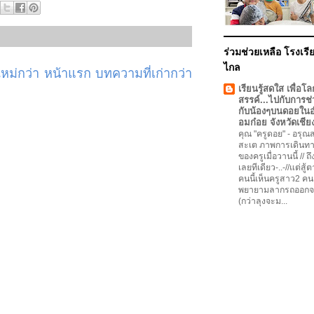
ร่วมช่วยเหลือ โรงเรีย
ไกล
ม่กว่า
หน้าแรก
บทความที่เก่ากว่า
เรียนรู้สดใส เพื่อโล
สรรค์...ไปกับการช่
กับน้องๆบนดอยใน
อมก๋อย จังหวัดเชีย
คุณ "ครูดอย"
-
อรุณสว
สะเต ภาพการเดินทา
ของครูเมื่อวานนี้ // ถ
เลยทีเดียว-..-//แต่สู้
คนนี้เห็นครูสาว2 คน
พยายามลากรถออกจ
(กว่าลุงจะม...