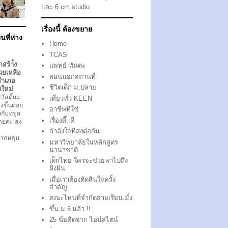
และ 6 cm.studio
เรื่องนี้ ต้องขยาย
นที่ห่าง
Home
TCAS
กสร้า้ง
แพทย์-ทันตะ
วยเหลือ
สอนนอกสถานที่
อำเภอ
ชีวิตเด็ก ม.ปลาย
งใหม่
ัสดิ์แม่
เที่ยวทั่ว KEEN
งขึ้นดอย
อาชีพที่ใช่
ึงกับทรุด
เรื่องดี๊..ดี
ตายค่ะ ลุง
กำลังใจที่ส่งต่อกัน
ากหลุม
มหาวิทยาลัยในหลักสูตร
นานาชาติ
เด็กไทย ใครจะช่วยพาไปถึง
ฝั่งฝัน
เมื่อเราต้องตัดสินใจครั้ง
สำคัญ
คณะไหนที่จำกัดสายเรียน.มั่ง
ขึ้น ม.6 แล้ว !!
25 ข้อคิดจาก ไอน์สไตน์