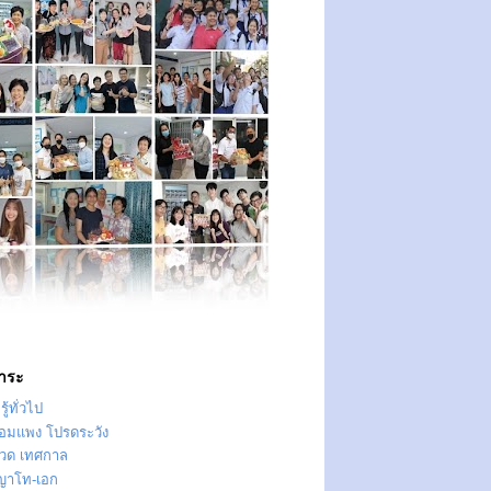
าระ
ู้ทั่วไป
ทอมแพง โปรดระวัง
วด เทศกาล
ญาโท-เอก