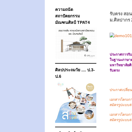
ความถนัด
รับตรง สอ
สถาปัตยกรรม
ม.ศิลปากร 
มัณฑนศิลป์ TPAT4
ประกาศการรับ
ในฐานะภาษาต่
มหาวิทยาลัยศิ
ศิลปประถมวัย .... ป.3-
รับตรง
ป.6
ประกาศเปลี่ยน
เอกสารโครงกา
สมัครรูปแบบล่
เอกสารโครงกา
สมัครรูปแบบล่