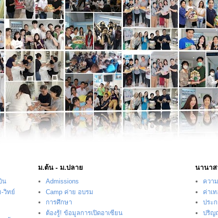
ม.ต้น - ม.ปลาย
นานาส
บิน
Admissions
ความร
-วิทย์
Camp ค่าย อบรม
ค่าเ
การศึกษา
ประก
ต้องรู้! ข้อมูลการเปิดอาเซียน
ปริญ