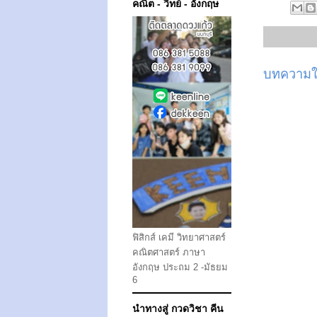
คณิต - วิทย์ - อังกฤษ
บทความให
ฟิสิกส์ เคมี วิทยาศาสตร์
คณิตศาสตร์ ภาษา
อังกฤษ ประถม 2 -มัธยม
6
นำทางสู่ กวดวิชา คีน