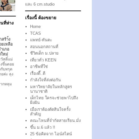
และ 6 cm.studio
เรื่องนี้ ต้องขยาย
นที่ห่าง
Home
TCAS
กสร้า้ง
แพทย์-ทันตะ
วยเหลือ
สอนนอกสถานที่
อำเภอ
ชีวิตเด็ก ม.ปลาย
งใหม่
ัสดิ์แม่
เที่ยวทั่ว KEEN
งขึ้นดอย
อาชีพที่ใช่
ึงกับทรุด
เรื่องดี๊..ดี
ตายค่ะ ลุง
กำลังใจที่ส่งต่อกัน
ากหลุม
มหาวิทยาลัยในหลักสูตร
นานาชาติ
เด็กไทย ใครจะช่วยพาไปถึง
ฝั่งฝัน
เมื่อเราต้องตัดสินใจครั้ง
สำคัญ
คณะไหนที่จำกัดสายเรียน.มั่ง
ขึ้น ม.6 แล้ว !!
25 ข้อคิดจาก ไอน์สไตน์