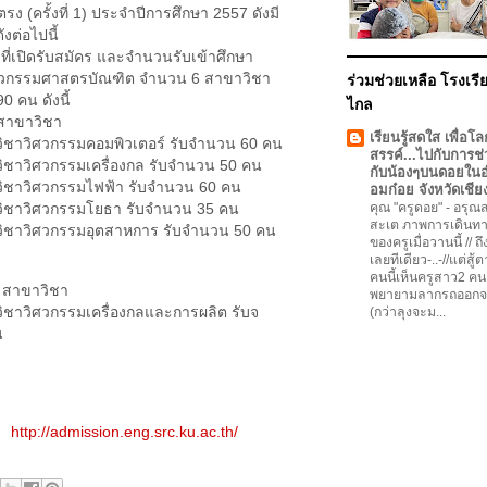
ง (ครั้งที่ 1) ประจำปีการศึกษา 2557 ดังมี
งต่อไปนี้
ที่เปิดรับสมัคร และจำนวนรับเข้าศึกษา
ศวกรรมศาสตรบัณฑิต จำนวน 6 สาขาวิชา
ร่วมช่วยเหลือ โรงเรีย
90 คน ดังนี้
ไกล
สาขาวิชา
เรียนรู้สดใส เพื่อโล
วิชาวิศวกรรมคอมพิวเตอร์ รับจำนวน 60 คน
สรรค์...ไปกับการช่
ิชาวิศวกรรมเครื่องกล รับจำนวน 50 คน
กับน้องๆบนดอยใน
วิชาวิศวกรรมไฟฟ้า รับจำนวน 60 คน
อมก๋อย จังหวัดเชีย
วิชาวิศวกรรมโยธา รับจำนวน 35 คน
คุณ "ครูดอย"
-
อรุณสว
สะเต ภาพการเดินทา
วิชาวิศวกรรมอุตสาหการ รับจำนวน 50 คน
ของครูเมื่อวานนี้ // ถ
เลยทีเดียว-..-//แต่สู้
คนนี้เห็นครูสาว2 คน
 สาขาวิชา
พยายามลากรถออกจ
ิชาวิศวกรรมเครื่องกลและการผลิต รับจ
(กว่าลุงจะม...
น
ัก
http://admission.eng.src.ku.ac.th/