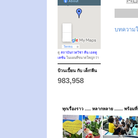
บทความให
ดู
สถาบันกวดวิชา คีน เอดดู
เคชั่น
ในแผนที่ขนาดใหญ่กว่า
ป้วนเปี้ยน กับ เด็ก'คีน
983,958
ทุกเรื่องราว ..... หลากหลาย ....... พร้อมที