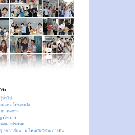
าระ
ู้ทั่วไป
ทอมแพง โปรดระวัง
วด เทศกาล
ญาโท-เอก
าต่อต่างประเทศ
ุ้ อยากเรียน : ม.ไหนเปิดวิศวะ การบิน