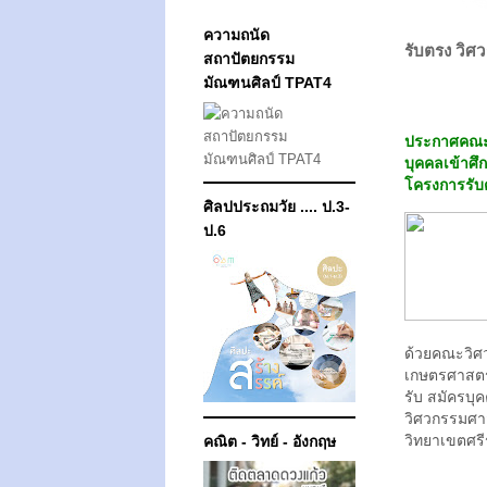
ความถนัด
รับตรง วิศ
สถาปัตยกรรม
มัณฑนศิลป์ TPAT4
ประกาศคณะว
บุคคลเข้าศ
โครงการรับต
ศิลปประถมวัย .... ป.3-
ป.6
ด้วยคณะวิศ
เกษตรศาสตร
รับ สมัครบุ
วิศวกรรมศา
วิทยาเขตศร
คณิต - วิทย์ - อังกฤษ