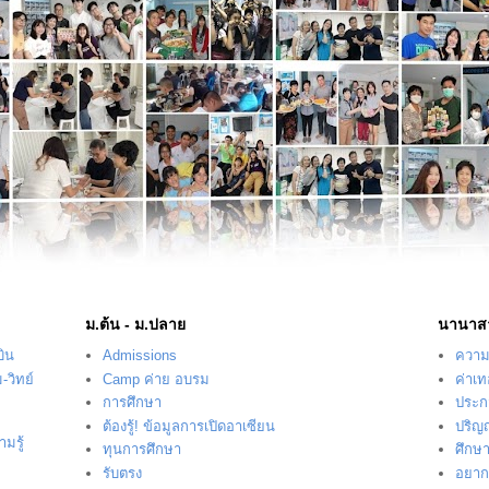
ม.ต้น - ม.ปลาย
นานาส
บิน
Admissions
ความร
-วิทย์
Camp ค่าย อบรม
ค่าเ
การศึกษา
ประก
ต้องรู้! ข้อมูลการเปิดอาเซียน
ปริญ
มรู้
ทุนการศึกษา
ศึกษ
รับตรง
อยากร