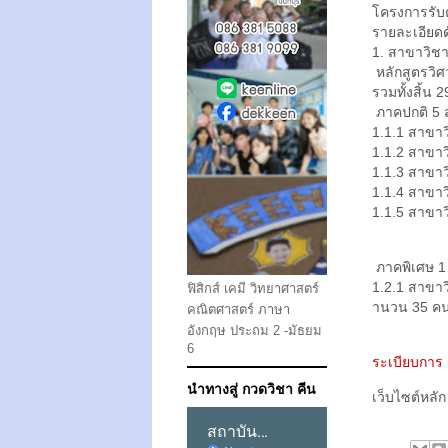
โครงการรับตร
รายละเอียดดั
1. สาขาวิชา
หลักสูตรวิ
รวมทั้งสิ้น 2
ภาคปกติ 5 
1.1.1 สาขา
1.1.2 สาขาว
1.1.3 สาขา
1.1.4 สาขา
1.1.5 สาขา
ภาคพิเศษ 1
1.2.1 สาขาว
ฟิสิกส์ เคมี วิทยาศาสตร์
านวน 35 ค
คณิตศาสตร์ ภาษา
อังกฤษ ประถม 2 -มัธยม
6
ระเบียบการ
นำทางสู่ กวดวิชา คีน
เว็บไซต์หล