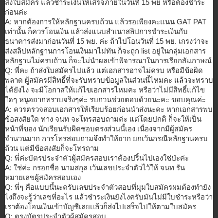
ส่งใบสมัคร แล้วชำระเงินให้เสร็จภายในวันที
่ 15 พย หรือต้องชำระ
ก่อนค่ะ
A: หากต้องการให้หลักฐานครบถ้วน แล้วรอเพียงคะแนน GAT PAT
เท่านั้น ก็ควรโอนเงิน แล้วส่งแนบสำเนาสลิปการชำระเงิน
กับ
ธนาคารส่งมาก่อนวันที่ 15 พย. ค่ะ ถ้าไปโอนวันที่ 15 พย. เกรงว่าจะ
ส่งสลิปหลักฐานการโอนเ
งินมาไม่ทัน ก็จะถูก list อยู่ในกลุ่มเอกสาร
หลักฐานไม่ครบ
ถ้วน ก็จะไม่นำผลเข้าพิจารณาในการเรี
ยกสัมภาษณ์
Q: พี่คะ ถ้าส่งใบสมัครไปแล้ว แต่เอกสารอาจไม่ครบ หรือมีข้อผิด
พลาด ผู้สมัครมีสิทธิ์ที่จะรับทราบข้
อมูลในส่วนนี้ไหมคะ แล้วจะทราบ
ได้ยังไง จะมีโอกาสให้แก้ไขเอกสารไหมคะ หรือว่าไม่มีสิทธิ์แก้ไข
ใดๆ หนูอยากทราบจริงๆค่ะ รบกวนช่วยตอบด้วยนะคะ ขอบคุณค่ะ
A: ควรตรวจสอบเอกสารให้เรียบร้อยก่
อนนำส่งนะคะ หากเอกสารพบ
ข้อสงสัยใด ทาง จนท จะโทรสอบถามค่ะ แต่โดยปกติ ก็จะให้เป็น
หน้าที่ของ นักเรียนรับผิดชอบตรงส่วนนี้เอง
เนื่องจากมีผู้สมัคร
จำนวนมาก การโทรสอบถามจึงทำให้ยาก ยกเว้นกรณีหลักฐานครบ
ถ้วน แต่มีข้อสงสัยก็จะโทรถาม
Q: พี่ค่ะบัตรประจำตัวผู้สมัครสอบเ
ราต้องปริ้นไปเองใช่ป่ะค่ะ
A: ใช่ค่ะ กรอกชื่อ นามสกุล เว้นเลขประจำตัวไว้ให้ จนท รัน
หมายเลขผู้สมัครสอบเอง
Q: พี่ๆ คือแบบนี้นะครับเลขประจำตัวสอบท
ี่มุมใบสมัครผมต้องทำยัง
ไงถึงจะ
รู้ว่าเลขที่อะไร แล้วชำระเงินยังไงครับมันไม่มีใ
บชำระหรือว่า
เราต้องโอนเงินเข้า
บัญชีเลยแล้วก็ส่งไปเสร็จไปให้ต
ามใบสมัคร
Q: ตรงบัตรประจำตัวผู้สมัครสอบ