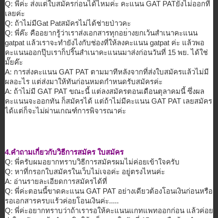
Q: พี่ค่ะ ส่งแต่ใบสมัครก่อนได้ไหมค่ะ คะแนน GAT PATยังไม่ออกที
เลยค่ะ
Q: ถ้าไม่มีGat Patสมัครไม่ได้ช่ายป่าวคะ
Q: พี่ค๊ะ คืออยากรู้ว่าเราส่งเอกสารทุกอย
่างยกเว้นสำเนาคะแนน
gatpat แล้วเราจะทำยังไงกับช่องที่ให้ล
งคะแนน gatpat ค่ะ แล้วพอ
คะแนนออกปุ๊บเราก็ปริ๊นสำ
เนาคะแนนมาส่งก่อนวันที่ 15 พย. ได้ใช่
มั๊ยค๊ะ
A: การส่งคะแนน GAT PAT ตามมาทีหลังจากที่ส่งใบสมัครแล้
วไม่มี
ผลอะไร แต่ส่งมาให้ทันก่อนหมดกำหนดรับส
มัครค่ะ
A: ถ้าไม่มี GAT PAT ขณะนี้ แต่ลงสมัครตอนเดือนตุลาคมนี้ ซึ่งผล
คะแนนจะออกทัน ก็สมัครได้ แต่ถ้าไม่มีคะแนน GAT PAT เลยสมัคร
ได้แต่ก็จะไม่ผ่านเกณฑ์
การพิจารณาค่ะ
4.คำถามเกี่ยวกับวิธีการสมัคร ใบสมัคร
Q: พี่ครับผมอยากทราบวิธีการสมัครผ
มไม่ค่อยเข้าใจครับ
Q: หาที่กรอกใบสมัครในเว็บไม่เจอค่
ะ อยู่ตรงไหนค่ะ
A: อ่านรายละเอียดการสมัครได้ที่
Q: พี่ค่ะตอนนี้ขาดคะแนน GAT PAT อย่างเดียวต้องโอนเงินก่อนหรือ
ร
อเอกสารครบแร้วค่อยโอนเงินค่ะ..
...
Q: พี่ค่ะอยากทราบว่าถ้าเรารอให้คะ
แนนแกทแพทออกก่อน แล้วค่อย