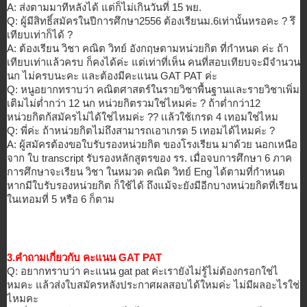
A: ส่งตามมาทีหลังได้ แต่ก็ไม่เกินวันที่ 15 พย.
Q: ผู้มีสิทธิ์สมัครในปีการศึกษา25
56 ต้องเรียนม.6เท่านั้นหรอคะ ? รึ
เทียบเท่าก็ได้ ?
A: ต้องเรียน วิชา คณิต วิทย์ อังกฤษตามหน่วยกิต ที่กำหนด ค่ะ ถ้า
เทียบเท่าแล้วครบ ก็คงได้ค่ะ แต่เท่าที่เห็น คนที่สอบเทียบจะมีจำนวน
นก ไม่ครบนะคะ และต้องมีคะแนน GAT PAT ค่ะ
Q: หนูอยากทราบว่า คณิตศาสตร์ในรายวิชาพื้นฐานและร
ายวิชาเพิ่ม
เติมไม่ต่ำกว่า 12 นก หน่วยกิตรวมใช่ไหมค่ะ ? ถ้าต่ำกว่า12
หน่วยกิตก้สมัครไม่ได้ใช่ไหมค่ะ
?? เเล้วใช้เกรด 4 เทอมใช่ไหม
Q: พี่ค่ะ ถ้าหน่วยกิตไม่ถึงสามารถเอาเกรด
5 เทอมได้ไหมค่ะ ?
A: ผู้สมัครต้องขอใบรับรองหน่วยกิต
ของโรงเรียน มาด้วย นอกเหนือ
จาก ใบ transcript รับรองหลักสูตรของ รร. เมื่อจบการศึกษา 6 ภาค
การศึกษาจะเรียน วิชา ในหมวด คณิต วิทย์ Eng ได้ตามที่กำหนด
หากมีใบรับรองหน่วยกิต ก็ใช้ได้ ถึงแม้จะยังมีอีกบางหน่วยกิตที่
เรียน
ในเทอมที่ 5 หรือ 6 ก็ตาม
3.คำถามเกี่ยวกับ คะแนน GAT PAT
Q: อยากทราบว่า คะแนน gat pat ค่ะเรายังไม่รู้ไม่ต้องกรอกใช่ไ
หมคะ แล้วส่งใบสมัครหลังประกาศผลสอบไ
ด้ใหมค่ะ ไม่มีผลอะไรใช่
ไหมคะ