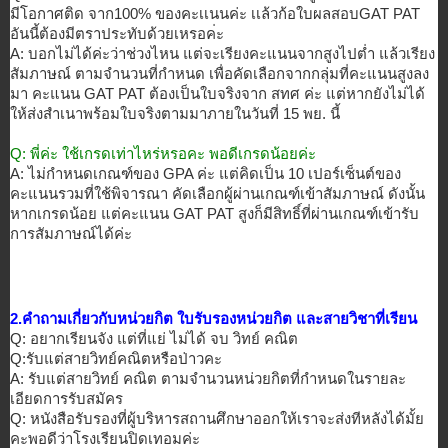
มี
โอกาศติด จาก100% ของคะเเนนค่ะ เเล้วก้อใบผลสอบGAT PAT
อันนี้ต้องมีตราประทับด้วยเหรอค
่ะ
A: บอกไม่ได้ค่ะว่าช่วงไหน แต่จะเรียงคะแนนจากสูงไปต่ำ แล้วเรียง
สัมภาษณ์ ตามจำนวนที่กำหนด เพื่อคัดเลือกจากกลุ่มที่คะแนนส
ูงลง
มา คะแนน GAT PAT ต้องเป็นใบจริ
งจาก สทศ ค่ะ แต่หากยังไม่ได้
ให้ส่งสำเนาพร้อมใบจริงตามมาภาย
ในวันที่ 15 พย. นี้
Q: พี่ค่ะ ใช้เกรดเท่าไหร่หรอคะ พอดีเกรดน้อยค่ะ
A: ไม่กำหนดเกณฑ์ของ GPA ค่ะ แต่คิดเป็น 10 เปอร์เซ็นต์ของ
คะแนนรวมที่ใช้พิ
จารณา คัดเลือกผู้ผ่านเกณฑ์เข้าสัมภาษ
ณ์ ดังนั้น
หากเกรดน้อย แต่คะแนน GAT PAT สูงก็มีสิทธิ์ที่ผ่านเกณฑ์เข้าร
ับ
การสัมภาษณ์ได้ค่ะ
2.คำถามเกี่ยวกับหน่วยกิต ใบรับรองหน่วยกิต และสายวิชาที่เรียน
Q: อยากเรียนจัง แต่ที่แย่ ไม่ได้ จบ วิทย์ คณิต
Q:รับแต่สายวิทย์คณิตหรือป่าวคะ
A: รับแต่สายวิทย์ คณิต ตามจำนวนหน่วยกิตที่กำหนดในรายล
ะ
เอียดการรับสมัคร
Q: หนังสือรับรองที่ผู้บริหารสถานศ
ึกษาออกให้เราจะส่งทีหลังได้มั้
ย
คะพอดีว่าโรงเรียนปิดเทอมค่ะ