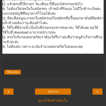
Q: แล้วตรงที่ให้กรอก วัน เดือน ปีที่ออกบัตรกรอกยังไง
A: ไม่ต้องใส่เลขในใบสมัครค่ะ เจ้าหน้าที่รันเอง ไม่มีใบชำระเงินค่ะ
บอกเลขบัญชีที่ธนาคารก็โอนได้เล
ย
Q: พี่ค่ะคือหนูจะกรอกใบสมัครแต่ใบ
สมัครที่ปริ๊นออกมามันมีพิมพ์ลา
ยน้ำข้างหลังเราจะต้องทำไงค่ะ
A: ใช้ใบที่มีลายน้ำเป็นใบที่กรอกเ
อกสารส่งมาค่ะ ใช้ได้เลย ขอให้
ใช้ใบที่ download มาจากหน้าเวปค่ะ
Q: ตรงใบรับรองหน่วยกิตเราต้องใส่ร
ึป่าวค่ะคือว่าหนูสำเร็จการศึกษ
าแล้วอ่ะค่ะ
A: ไม่ต้องค่ะ เพราะจะนับจำนวนหน่วยกิตใบtrans
cript
ใช้ร่วมกัน
‹
›
หน้าแรก
ดูเวอร์ชันสำหรับเว็บ