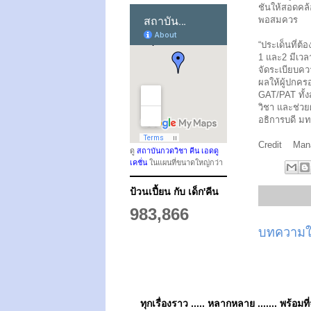
ชันให้สอดคล้
พอสมควร
“ประเด็นที่ต้
1 และ2 มีเวลา
จัดระเบียบคว
ผลให้ผู้ปกคร
GAT/PAT ทั้งส
วิชา และช่ว
อธิการบดี มท
Credit Mana
ดู
สถาบันกวดวิชา คีน เอดดู
เคชั่น
ในแผนที่ขนาดใหญ่กว่า
ป้วนเปี้ยน กับ เด็ก'คีน
983,866
บทความให
ทุกเรื่องราว ..... หลากหลาย ....... พร้อมที