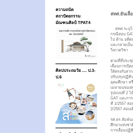
ความถนัด
สทศ.ยันเลื่
สถาปัตยกรรม
มัณฑนศิลป์ TPAT4
สทศ.ระบุไม่ม
กรณีสอบ GAT/P
ไป ด้าน อดีตป
และกลายเป็นย
วิ่งกวดวิชา
ตามที่ที่ประช
เลื่อนการเปิ
ศิลปประถมวัย .... ป.3-
ให้ตรงกับสาก
ป.6
ปรับปรุงปฏิท
อุดมศึกษา หร
เมษายนของทุ
รูปแบบที่ 2 
GAT และการส
ที่ 1/2557 ส
2/2557 สอบเ
รศ.ดร.สัมพัน
ศึกษาแห่งชาติ
การเลื่อนปฏิ