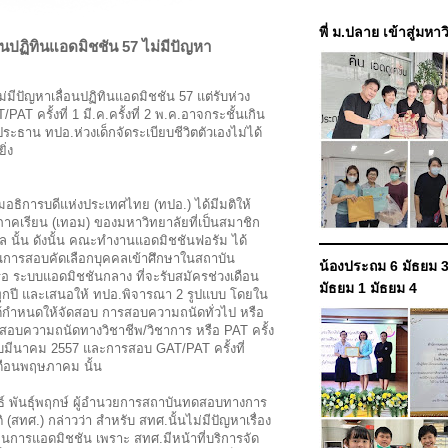
พี่ ม.ปลาย เข้าสู่มหา
อนปฏิทินแอดมิชชัน 57 ไม่มีปัญหา
ีปัญหาเลื่อนปฏิทินแอดมิชชัน 57 แต่รับห่วง
AT ครั้งที่ 1 มี.ค.ครั้งที่ 2 พ.ค.อาจกระชั้นเกิน
ระธาน ทปอ.ห่วงเด็กจัดระเบียบชีวิตตัวเองไม่ได้
ิ่ง
ุมอธิการบดีแห่งประเทศไทย (ทปอ.) ได้มีมติให้
ดภาคเรียน (เทอม) ของมหาวิทยาลัยที่เป็นสมาชิก
ล นั้น ดังนั้น คณะทำงานแอดมิชชันฟอรัม ได้
ินการสอบคัดเลือกบุคคลเข้าศึกษาในสถาบัน
น้องประถม 6 มัธยม 3
ือ ระบบแอดมิชชันกลาง ที่จะรับสมัครช่วงเดือน
มัธยม 1 มัธยม 4
กปี และเสนอให้ ทปอ.พิจารณา 2 รูปแบบ โดยใน
ได้กำหนดให้จัดสอบ การสอบความถนัดทั่วไป หรือ
อบความถนัดทางวิชาชีพ/วิชาการ หรือ PAT ครั้ง
อบมีนาคม 2557 และการสอบ GAT/PAT ครั้งที่
ดือนพฤษภาคม นั้น
ธ์ พันธุ์พฤกษ์ ผู้อำนวยการสถาบันทดสอบทางการ
 (สทศ.) กล่าวว่า สำหรับ สทศ.นั้นไม่มีปัญหาเรื่อง
ทินการแอดมิชชัน เพราะ สทศ.มีหน้าที่บริการจัด