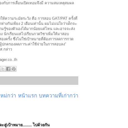
องกับการเลื่อนเปิดเทอมจึงมี ความสมเหตุสมผล
องให้ความระมัดระวัง คือ การสอบ GAT/PAT ครั้งที่
ห่างกันเพียง 2 เดือนเท่านั้น ผมไม่แน่ใจว่าเด็กจะ
ามรู้ของตัวเองได้มากน้อยแค่ไหน และอาจจะส่ง
อง นักเรียนแห่ไปเรียนกวดวิชาเพิ่มให้มาสอบ
องครั้ง ซึ่งไม่ใช่เป้าหมายที่ต้องการลดการกวด
ยผู้ปกครองลดภาระค่าใช้จ่ายในการสอบลง”
ส.กล่าว
ger.co..th
ม่กว่า
หน้าแรก
บทความที่เก่ากว่า
่จะสู่เป้าหมาย........ ไปด้วยกัน