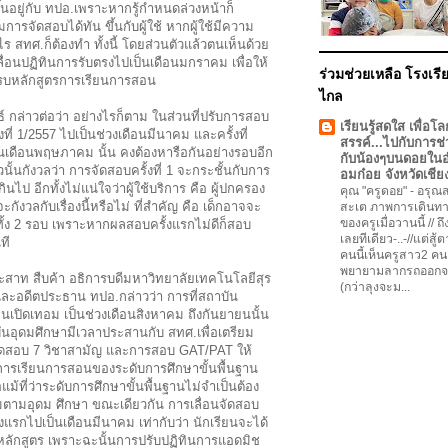
ึ้นอยู่กับ ทปอ.เพราะหากรู้กำหนดล่วงหน้าก็
ารจัดสอบได้ทัน ขึ้นกับผู้ใช้ หากผู้ใช้มีความ
ร สทศ.ก็ต้องทำ ทั้งนี้ โดยส่วนตัวแล้วตนเห็นด้วย
เลื่อนปฏิทินการรับตรงไปเป็นเดือนมกราคม เพื่อให้
ร่วมช่วยเหลือ โรงเรีย
ครบหลักสูตรการเรียนการสอน
ไกล
ธ์ กล่าวต่อว่า อย่างไรก็ตาม ในส่วนที่ปรับการสอบ
เรียนรู้สดใส เพื่อโล
ที่ 1/2557 ไปเป็นช่วงเดือนมีนาคม และครั้งที่
สรรค์...ไปกับการช่
้นเดือนพฤษภาคม นั้น คงต้องหารือกันอย่างรอบอีก
กับน้องๆบนดอยใน
ตัวนั้นกังวลว่า การจัดสอบครั้งที่ 1 จะกระชั้นกับการ
อมก๋อย จังหวัดเชีย
เกินไป อีกทั้งไม่แน่ใจว่าผู้ใช้บริการ คือ ผู้ปกครอง
คุณ "ครูดอย"
-
อรุณสว
ะกังวลกับเรื่องนี้หรือไม่ ที่สำคัญ คือ เด็กอาจจะ
สะเต ภาพการเดินทา
ของครูเมื่อวานนี้ // ถ
ั้ง 2 รอบ เพราะหากผลสอบครั้งแรกไม่ดีก็สอบ
เลยทีเดียว-..-//แต่สู้
ที
คนนี้เห็นครูสาว2 คน
พยายามลากรถออกจ
ะสาท สืบค้า อธิการบดีมหาวิทยาลัยเทคโนโลยีสุร
(กว่าลุงจะม...
และอดีตประธาน ทปอ.กล่าวว่า การที่สถาบัน
่อนเปิดเทอม เป็นช่วงเดือนสิงหาคม ถึงกันยายนนั้น
นอุดมศึกษามีเวลาประสานกับ สทศ.เพื่อเตรียม
ดสอบ 7 วิชาสามัญ และการสอบ GAT/PAT ให้
การเรียนการสอนของระดับการศึกษาขั้นพื้นฐาน
แม้ที่ว่าระดับการศึกษาขั้นพื้นฐานไม่จำเป็นต้อง
อมตามอุดม ศึกษา ขณะเดียวกัน การเลื่อนจัดสอบ
งแรกไปเป็นเดือนมีนาคม เท่ากับว่า นักเรียนจะได้
หลักสูตร เพราะฉะนั้นการปรับปฏิทินการแอดมิช