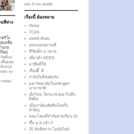
และ 6 cm.studio
เรื่องนี้ ต้องขยาย
นที่ห่าง
Home
TCAS
กสร้า้ง
แพทย์-ทันตะ
วยเหลือ
สอนนอกสถานที่
อำเภอ
ชีวิตเด็ก ม.ปลาย
งใหม่
ัสดิ์แม่
เที่ยวทั่ว KEEN
งขึ้นดอย
อาชีพที่ใช่
ึงกับทรุด
เรื่องดี๊..ดี
ตายค่ะ ลุง
กำลังใจที่ส่งต่อกัน
ากหลุม
มหาวิทยาลัยในหลักสูตร
นานาชาติ
เด็กไทย ใครจะช่วยพาไปถึง
ฝั่งฝัน
เมื่อเราต้องตัดสินใจครั้ง
สำคัญ
คณะไหนที่จำกัดสายเรียน.มั่ง
ขึ้น ม.6 แล้ว !!
25 ข้อคิดจาก ไอน์สไตน์