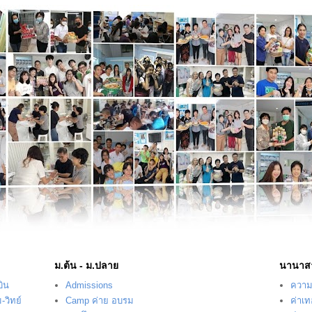
ม.ต้น - ม.ปลาย
นานาส
บิน
Admissions
ความร
-วิทย์
Camp ค่าย อบรม
ค่าเ