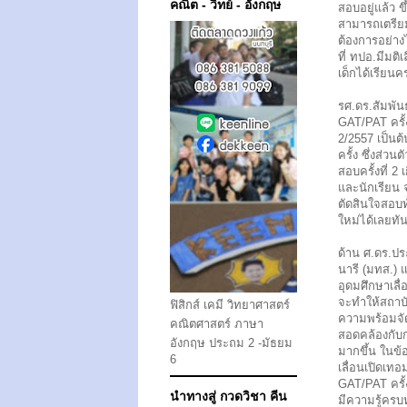
คณิต - วิทย์ - อังกฤษ
สอบอยู่แล้ว ข
สามารถเตรียมก
ต้องการอย่างไ
ที่ ทปอ.มีมติ
เด็กได้เรียน
รศ.ดร.สัมพัน
GAT/PAT ครั้ง
2/2557 เป็นต
ครั้ง ซึ่งส่วน
สอบครั้งที่ 2 
และนักเรียน จ
ตัดสินใจสอบท
ใหม่ได้เลยทัน
ด้าน ศ.ดร.ปร
นารี (มทส.) 
อุดมศึกษาเลื
จะทำให้สถาบั
ฟิสิกส์ เคมี วิทยาศาสตร์
ความพร้อมจั
คณิตศาสตร์ ภาษา
สอดคล้องกับ
อังกฤษ ประถม 2 -มัธยม
มากขึ้น ในข้อ
6
เลื่อนเปิดเท
GAT/PAT ครั้
นำทางสู่ กวดวิชา คีน
มีความรู้ครบ