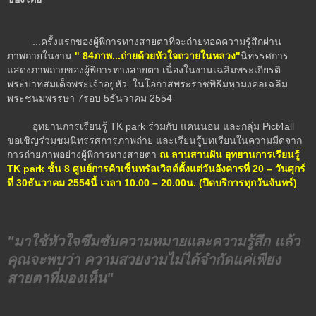
...ครั้งแรกของผู้พิการทางสายตาที่จะถ่ายทอดความรู้สึกผ่าน
ภาพถ่ายในงาน
"
84
ภาพ...ถ่ายด้วยหัวใจถวายในหลวง"
นิทรรศการ
แสดงภาพถ่ายของผู้พิการทางสายตา เนื่องในงานเฉลิมพระเกียรติ
พระบาทสมเด็จพระเจ้าอยู่หัว ในโอกาสพระราชพิธีมหามงคลเฉลิม
พระชนมพรรษา 7รอบ 5ธันวาคม 2554
อุทยานการเรียนรู้ TK park ร่วมกับ แคนนอน และกลุ่ม Pict4all
ขอเชิญร่วมชมนิทรรศการภาพถ่าย และเรียนรู้บทเรียนในความมืดจาก
การถ่ายภาพอย่างผู้พิการทางสายตา
ณ ลานสานฝัน อุทยานการเรียนรู้
TK park
ชั้น 8
ศูนย์การค้าเซ็นทรัลเวิลด์ตั้งแต่วันอังคารที่ 20 –
วันศุกร์
ที่ 30
ธันวาคม 2554
นี้ เวลา 10.00 – 20.00
น. (ปิดบริการทุกวันจันทร์)
"มาใช้หัวใจซึมซับความหมายและความรู้สึก แล้ว
คุณจะพบว่า ความสวยงามไม่ได้จำกัดแค่เพียง
สายตาที่มองเห็น"