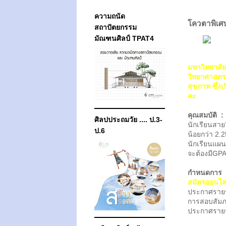
ความถนัด
โควตาพิเศ
สถาปัตยกรรม
มัณฑนศิลป์ TPAT4
มหาวิทยาลัย
วิทยาศาสตร
สุขภาพ ซึ่ง
คะ
คุณสมบัติ :
ศิลปประถมวัย .... ป.3-
นักเรียนสาย
ป.6
น้อยกว่า 2.2
นักเรียนแผ
จะต้องมีGPA
กำหนดการ
สมัครออนไลน
ประกาศรายชื
การสอบสัม
ประกาศรายชื