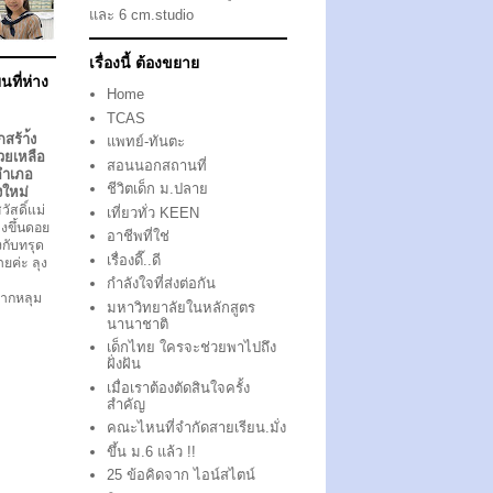
และ 6 cm.studio
เรื่องนี้ ต้องขยาย
นที่ห่าง
Home
TCAS
กสร้า้ง
แพทย์-ทันตะ
วยเหลือ
สอนนอกสถานที่
อำเภอ
ชีวิตเด็ก ม.ปลาย
งใหม่
ัสดิ์แม่
เที่ยวทั่ว KEEN
งขึ้นดอย
อาชีพที่ใช่
ึงกับทรุด
เรื่องดี๊..ดี
ตายค่ะ ลุง
กำลังใจที่ส่งต่อกัน
ากหลุม
มหาวิทยาลัยในหลักสูตร
นานาชาติ
เด็กไทย ใครจะช่วยพาไปถึง
ฝั่งฝัน
เมื่อเราต้องตัดสินใจครั้ง
สำคัญ
คณะไหนที่จำกัดสายเรียน.มั่ง
ขึ้น ม.6 แล้ว !!
25 ข้อคิดจาก ไอน์สไตน์