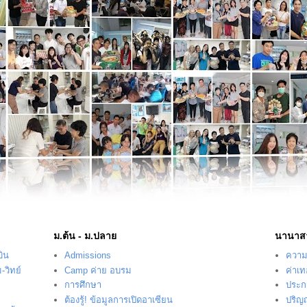
ม.ต้น - ม.ปลาย
นานาส
บิน
Admissions
ความร
-วิทย์
Camp ค่าย อบรม
ค่าเ
การศึกษา
ประก
ต้องรู้! ข้อมูลการเปิดอาเซียน
ปริญ