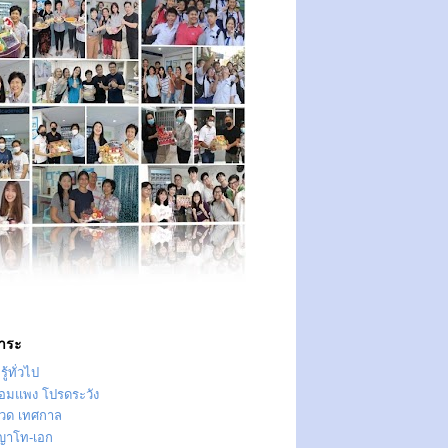
าระ
ู้ทั่วไป
ทอมแพง โปรดระวัง
วด เทศกาล
ญาโท-เอก