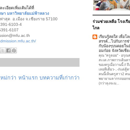
อียดเพิ่มเติมได้ที่
ึกษา มหาวิทยาลัยแม่ฟ้าหลวง
ต.ท่าสุด อ.เมือง จ.เชียงราย 57100
ร่วมช่วยเหลือ โรงเรีย
5391-6103-4
ไกล
-5391-6107
ssion@mfu.ac.th
เรียนรู้สดใส เพื่อโล
admission.mfu.ac.th/
สรรค์...ไปกับการช่
กับน้องๆบนดอยใน
อมก๋อย จังหวัดเชีย
คุณ "ครูดอย"
-
อรุณสว
สะเต ภาพการเดินทา
ของครูเมื่อวานนี้ // ถ
เลยทีเดียว-..-//แต่สู้
คนนี้เห็นครูสาว2 คน
ม่กว่า
หน้าแรก
บทความที่เก่ากว่า
พยายามลากรถออกจ
(กว่าลุงจะม...