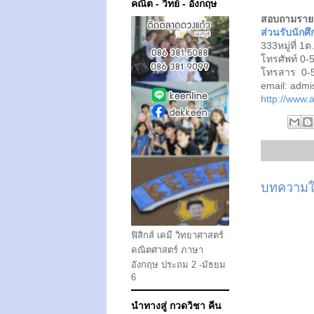
คณิต - วิทย์ - อังกฤษ
สอบถามรายละเ
ส่วนรับนักศ
333หมู่ที่ 1
โทรศัพท์ 0-
โทรสาร 0
email: admi
http://www.
บทความให
ฟิสิกส์ เคมี วิทยาศาสตร์
คณิตศาสตร์ ภาษา
อังกฤษ ประถม 2 -มัธยม
6
นำทางสู่ กวดวิชา คีน