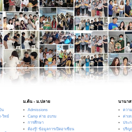
ม.ต้น - ม.ปลาย
นานาส
บิน
Admissions
ความร
-วิทย์
Camp ค่าย อบรม
ค่าเ
การศึกษา
ประก
ต้องรู้! ข้อมูลการเปิดอาเซียน
ปริญ