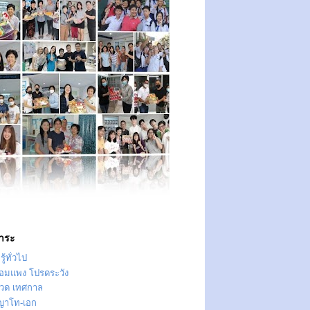
าระ
ู้ทั่วไป
ทอมแพง โปรดระวัง
วด เทศกาล
ญาโท-เอก