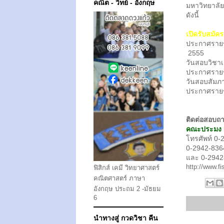
คณิต - วิทย์ - อังกฤษ
มหาวิทยาลั
ดังนี้
เปิดรับสมัค
ประกาศรายชื
2555
วันสอบวิชา
ประกาศรายชื
วันสอบสัมภ
ประกาศรายชื
ติดต่อสอบถาม
คณะประมง ม
โทรศัพท์ 0-
0-2942-836
และ 0-2942
http://www.fi
ฟิสิกส์ เคมี วิทยาศาสตร์
คณิตศาสตร์ ภาษา
อังกฤษ ประถม 2 -มัธยม
6
นำทางสู่ กวดวิชา คีน