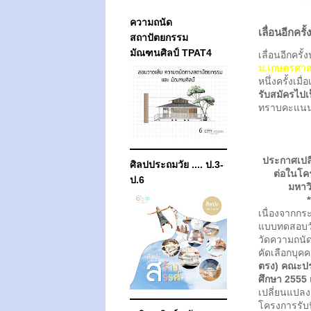
ความถนัด
เลื่อนอีกคร
สถาปัตยกรรม
มัณฑนศิลป์ TPAT4
เลื่อนอีกครั
ม.เกษตรศาส
หนึ่งครั้งเม
รับสมัครไปเ
ทราบคะแนน 
ประกาศเปล
ศิลปประถมวัย .... ป.3-
ต่อในโค
ป.6
มหาว
*
เนื่องจากกร
แบบทดสอบวั
วัดความถนัด
คัดเลือกบุค
ตรง) คณะปร
ศึกษา 2555
เปลี่ยนแปล
โครงการรับน