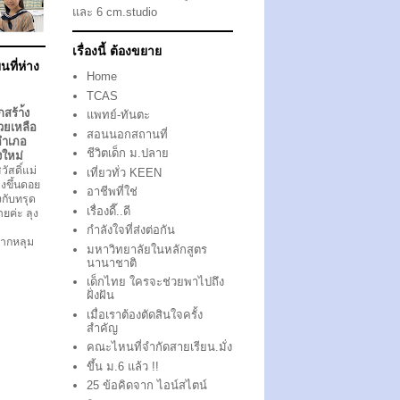
และ 6 cm.studio
เรื่องนี้ ต้องขยาย
นที่ห่าง
Home
TCAS
กสร้า้ง
แพทย์-ทันตะ
วยเหลือ
สอนนอกสถานที่
อำเภอ
ชีวิตเด็ก ม.ปลาย
งใหม่
ัสดิ์แม่
เที่ยวทั่ว KEEN
งขึ้นดอย
อาชีพที่ใช่
ึงกับทรุด
เรื่องดี๊..ดี
ตายค่ะ ลุง
กำลังใจที่ส่งต่อกัน
ากหลุม
มหาวิทยาลัยในหลักสูตร
นานาชาติ
เด็กไทย ใครจะช่วยพาไปถึง
ฝั่งฝัน
เมื่อเราต้องตัดสินใจครั้ง
สำคัญ
คณะไหนที่จำกัดสายเรียน.มั่ง
ขึ้น ม.6 แล้ว !!
25 ข้อคิดจาก ไอน์สไตน์