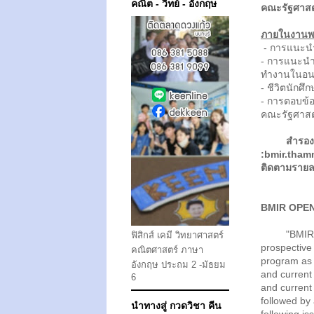
คณิต - วิทย์ - อังกฤษ
คณะรัฐศาสตร
ภายในงานพ
- การแนะนำ
- การแนะนำ
ทำงานในอ
- ชีวิตนักศ
- การตอบข้
คณะรัฐศาสต
สำรองท
:bmir.tha
ติดตามรายล
BMIR OPE
"BMIR Open
ฟิสิกส์ เคมี วิทยาศาสตร์
prospective
คณิตศาสตร์ ภาษา
program as 
อังกฤษ ประถม 2 -มัธยม
and current
6
and current 
followed by 
นำทางสู่ กวดวิชา คีน