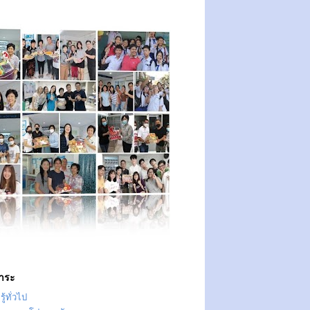
าระ
ู้ทั่วไป