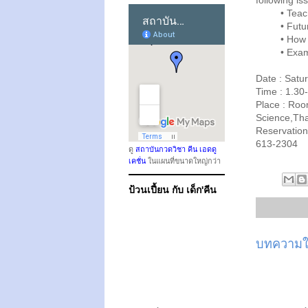
following is
• Teachin
• Futur
• How t
• Exam an
Date : Sat
Time : 1.30
Place : Room
Science,Th
Reservation
613-2304
ดู
สถาบันกวดวิชา คีน เอดดู
เคชั่น
ในแผนที่ขนาดใหญ่กว่า
ป้วนเปี้ยน กับ เด็ก'คีน
บทความให