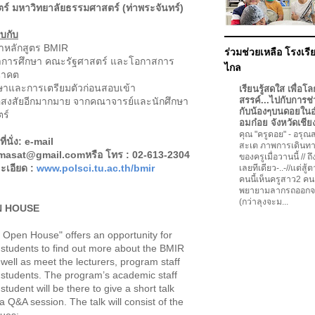
์ มหาวิทยาลัยธรรมศาสตร์ (ท่าพระจันทร์)
บกับ
หลักสูตร BMIR
ร่วมช่วยเหลือ โรงเรีย
การศึกษา คณะรัฐศาสตร์ และโอกาสการ
ไกล
นาคต
ึกษาและการเตรียมตัวก่อนสอบเข้า
เรียนรู้สดใส เพื่อโล
สรรค์...ไปกับการช่
อสงสัยอีกมากมาย จากคณาจารย์และนักศึกษา
กับน้องๆบนดอยใน
ร์
อมก๋อย จังหวัดเชีย
คุณ "ครูดอย"
-
อรุณสว
ี่นั่ง:
e-mail
สะเต ภาพการเดินทา
mmasat@gmail.com
หรือ โทร : 02-613-2304
ของครูเมื่อวานนี้ // ถ
ะเอียด :
www.polsci.tu.ac.th/bmir
เลยทีเดียว-..-//แต่สู้
คนนี้เห็นครูสาว2 คน
พยายามลากรถออกจ
(กว่าลุงจะม...
N HOUSE
 House" offers an opportunity for
 students to find out more about the BMIR
well as meet the lecturers, program staff
 students. The program’s academic staff
student will be there to give a short talk
a Q&A session. The talk will consist of the