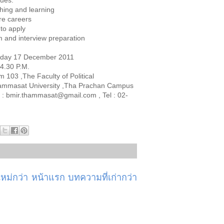
sues:
g and learning
e careers
o apply
d interview preparation
urday 17 December 2011
-4.30 P.M.
 103 ,The Faculty of Political
ammasat University ,Tha Prachan Campus
 : bmir.thammasat@gmail.com , Tel : 02-
ม่กว่า
หน้าแรก
บทความที่เก่ากว่า