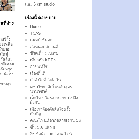
และ 6 cm.studio
เรื่องนี้ ต้องขยาย
นที่ห่าง
Home
TCAS
กสร้า้ง
แพทย์-ทันตะ
วยเหลือ
สอนนอกสถานที่
อำเภอ
ชีวิตเด็ก ม.ปลาย
งใหม่
ัสดิ์แม่
เที่ยวทั่ว KEEN
งขึ้นดอย
อาชีพที่ใช่
ึงกับทรุด
เรื่องดี๊..ดี
ตายค่ะ ลุง
กำลังใจที่ส่งต่อกัน
ากหลุม
มหาวิทยาลัยในหลักสูตร
นานาชาติ
เด็กไทย ใครจะช่วยพาไปถึง
ฝั่งฝัน
เมื่อเราต้องตัดสินใจครั้ง
สำคัญ
คณะไหนที่จำกัดสายเรียน.มั่ง
ขึ้น ม.6 แล้ว !!
25 ข้อคิดจาก ไอน์สไตน์