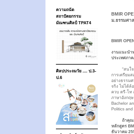
ความถนัด
BMIR OPE
สถาปัตยกรรม
ม.ธรรมศาส
มัณฑนศิลป์ TPAT4
BMIR OPE
งานแนะนำหล
ประเทศภาค
"สนใจหรือเป
ศิลปประถมวัย .... ป.3-
การเตรียมสอบ
ป.6
อย่างธรรมศาส
จริง ไม่ได้
ควบ ตรี-โท
ภาษาอังกฤษ 
Bachelor an
Politics and
ถ้าคุ
หลักสูตร
BM
ธันวาคม 255