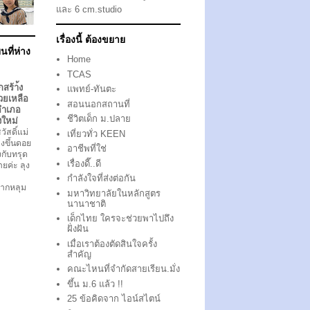
และ 6 cm.studio
เรื่องนี้ ต้องขยาย
นที่ห่าง
Home
TCAS
กสร้า้ง
แพทย์-ทันตะ
วยเหลือ
สอนนอกสถานที่
อำเภอ
ชีวิตเด็ก ม.ปลาย
งใหม่
ัสดิ์แม่
เที่ยวทั่ว KEEN
งขึ้นดอย
อาชีพที่ใช่
ึงกับทรุด
เรื่องดี๊..ดี
ตายค่ะ ลุง
กำลังใจที่ส่งต่อกัน
ากหลุม
มหาวิทยาลัยในหลักสูตร
นานาชาติ
เด็กไทย ใครจะช่วยพาไปถึง
ฝั่งฝัน
เมื่อเราต้องตัดสินใจครั้ง
สำคัญ
คณะไหนที่จำกัดสายเรียน.มั่ง
ขึ้น ม.6 แล้ว !!
25 ข้อคิดจาก ไอน์สไตน์