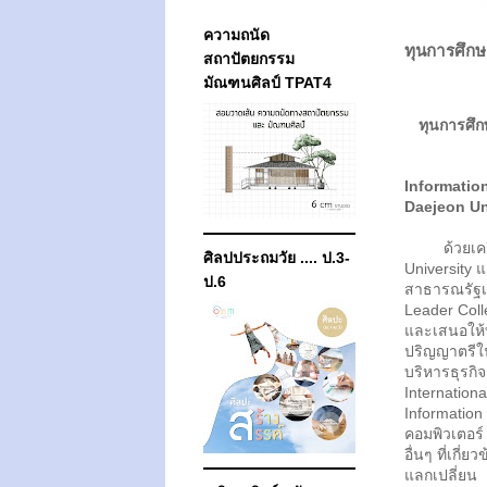
ความถนัด
ทุนการศึกษ
สถาปัตยกรรม
มัณฑนศิลป์ TPAT4
ทุนการศึ
Information
Daejeon Uni
ด้วยเครือข
ศิลปประถมวัย .... ป.3-
University
ป.6
สาธารณรัฐเก
Leader Coll
และเสนอให้
ปริญญาตรีใ
บริหารธุรกิ
Internation
Information
คอมพิวเตอร์
อื่นๆ ที่เกี่
แลกเปลี่ยน 