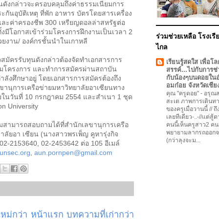
นดังกล่าวจะครอบคลุมถึงค่าธรรมเนียมการ
กันอุบัติเหตุ ที่พัก อาหาร บัตรโดยสารเครื่อง
และค่าครองชีพ 300 เหรียญดอลล่าสหรัฐต่อ
ทั้งมีโอกาสเข้าร่วมโครงการฝึกงานเป็นเวลา 2
ร่วมช่วยเหลือ โรงเรีย
วยงาน/ องค์กรชั้นนำในเกาหลี
ไกล
ครรับทุนดังกล่าวต้องจัดทำเอกสารการ
เรียนรู้สดใส เพื่อโล
่วมโครงการ และทำการสมัครผ่านสถาบัน
สรรค์...ไปกับการช่
กับน้องๆบนดอยใน
่กำลังศึกษาอยู่ โดยเอกสารการสมัครต้องถึง
อมก๋อย จังหวัดเชีย
ขานุการเครือข่ายมหาวิทยาลัยอาเซียนทาง
คุณ "ครูดอย"
-
อรุณสว
ยในวันที่ 10 กรกฎาคม 2554 และสำเนา 1 ชุด
สะเต ภาพการเดินทา
on University
ของครูเมื่อวานนี้ // ถ
เลยทีเดียว-..-//แต่สู้
เติมสามารถสอบถามได้ที่สำนักเลขานุการเครือ
คนนี้เห็นครูสาว2 คน
พยายามลากรถออกจ
าลัยอา เซียน (นางสาวพรเพ็ญ คูหารุ่งกิจ
(กว่าลุงจะม...
 02-2153640, 02-2453642 ต่อ 105 อีเมล์
unsec.org
,
aun.pornpen@gmail.com
ม่กว่า
หน้าแรก
บทความที่เก่ากว่า