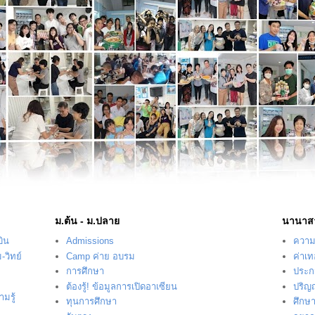
ม.ต้น - ม.ปลาย
นานาส
บิน
Admissions
ความร
-วิทย์
Camp ค่าย อบรม
ค่าเ
การศึกษา
ประก
ต้องรู้! ข้อมูลการเปิดอาเซียน
ปริญ
มรู้
ทุนการศึกษา
ศึกษ