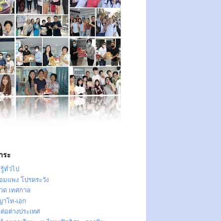
าระ
ู้ทั่วไป
ทอมแพง โปรดระวัง
วด เทศกาล
ญาโท-เอก
าต่อต่างประเทศ