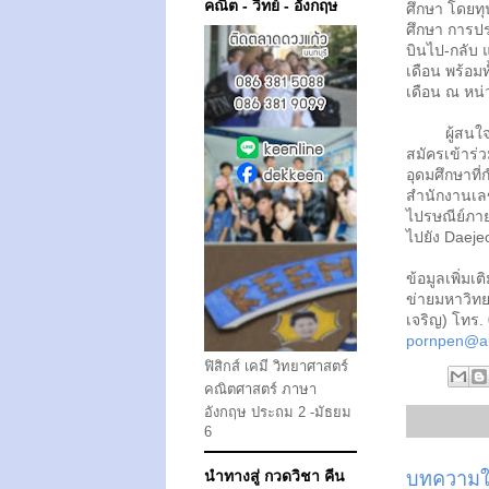
คณิต - วิทย์ - อังกฤษ
ศึกษา โดยทุ
ศึกษา การประ
บินไป-กลับ 
เดือน พร้อม
เดือน ณ หน่
ผู้สนใจสมั
สมัครเข้าร
อุดมศึกษาที
สำนักงานเล
ไปรษณีย์ภา
ไปยัง Daeje
ข้อมูลเพิ่ม
ข่ายมหาวิทย
เจริญ) โทร.
pornpen@a
ฟิสิกส์ เคมี วิทยาศาสตร์
คณิตศาสตร์ ภาษา
อังกฤษ ประถม 2 -มัธยม
6
นำทางสู่ กวดวิชา คีน
บทความให