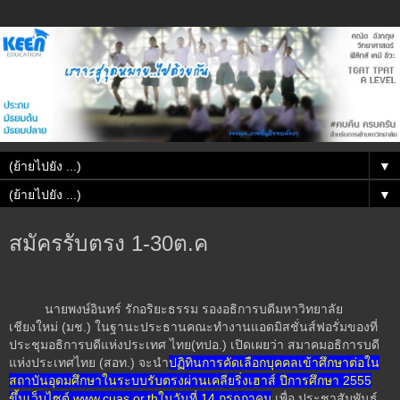
▼
▼
สมัครรับตรง 1-30ต.ค
นายพงษ์อินทร์ รักอริยะธรรม รองอธิการบดีมหาวิทยาลัย
เชียงใหม่ (มช.) ในฐานะประธานคณะทำงานแอดมิสชั่นส์ฟอรั่มของที่
ประชุมอธิการบดีแห่งประเทศ ไทย(ทปอ.) เปิดเผยว่า สมาคมอธิการบดี
แห่งประเทศไทย (สอท.) จะน
ปฏิทินการคัดเลือกบุคคลเข้าศึกษาต่อใน
สถาบันอุดมศึกษาในระบบรับตรงผ่านเคลียริ่งเฮาส์ ปีการศึกษา 2555
ขึ้นเว็บไซต์
www.cuas.or.th
ในวันที่ 14 กรกฎาคม
เพื่อ ประชาสัมพันธ์