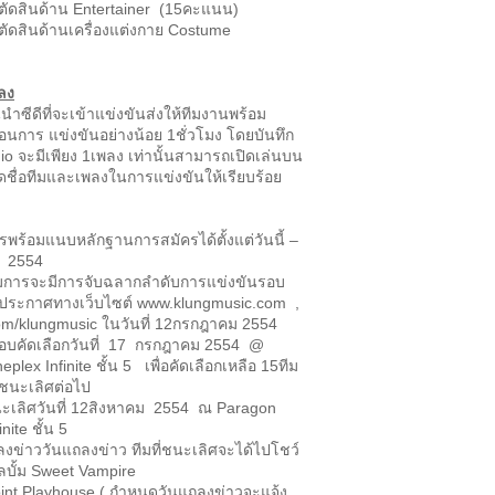
ตัดสินด้าน Entertainer (15คะแนน)
ัดสินด้านเครื่องแต่งกาย Costume
พลง
ันนำซีดีที่จะเข้าแข่งขันส่งให้ทีมงานพร้อม
อนการ แข่งขันอย่างน้อย 1ชั่วโมง โดยบันทึก
io จะมีเพียง 1เพลง เท่านั้นสามารถเปิดเล่นบน
ติดชื่อทีมและเพลงในการแข่งขันให้เรียบร้อย
ครพร้อมแนบหลักฐานการสมัครได้ตั้งแต่วันนี้ –
 2554
การจะมีการจับฉลากลำดับการแข่งขันรอบ
ะประกาศทางเว็บไซต์ www.klungmusic.com ,
om/klungmusic ในวันที่ 12กรกฎาคม 2554
อบคัดเลือกวันที่ 17 กรกฎาคม 2554 @
plex Infinite ชั้น 5 เพื่อคัดเลือกเหลือ 15ทีม
งชนะเลิศต่อไป
นะเลิศวันที่ 12สิงหาคม 2554 ณ Paragon
nite ชั้น 5
งข่าววันแถลงข่าว ทีมที่ชนะเลิศจะได้ไปโชว์
ลบั้ม Sweet Vampire
int Playhouse ( กำหนดวันแถลงข่าวจะแจ้ง