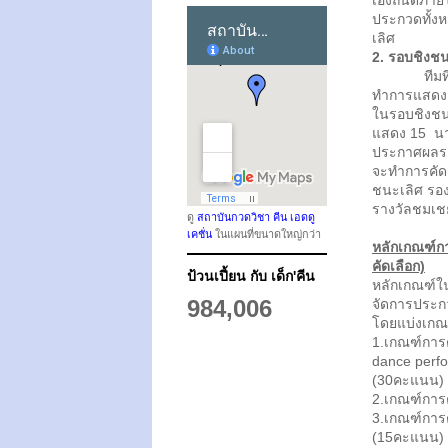
เองถนัดภายใ
ประกวดทั้งห
เลิศ
2. รอบชิงช
ทีมที่ผ่าน
ทำการแสดง
ในรอบชิงชนะ
แสดง 15 นา
ประกาศผลรอ
จะทำการคัดเล
ชนะเลิศ รอ
รางวัลชมเช
ดู
สถาบันกวดวิชา คีน เอดดู
เคชั่น
ในแผนที่ขนาดใหญ่กว่า
หลักเกณฑ์ก
คัดเลือก)
ป้วนเปี้ยน กับ เด็ก'คีน
หลักเกณฑ์ใ
984,006
จัดการประก
โดยแบ่งเกณฑ
1.เกณฑ์การ
dance perf
(30
2.เกณฑ์การต
3.เกณฑ์การต
(15คะแนน)