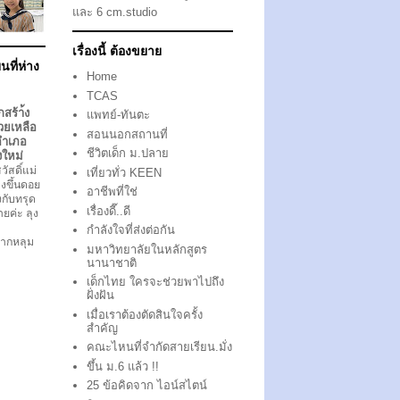
และ 6 cm.studio
เรื่องนี้ ต้องขยาย
นที่ห่าง
Home
TCAS
กสร้า้ง
แพทย์-ทันตะ
วยเหลือ
สอนนอกสถานที่
อำเภอ
ชีวิตเด็ก ม.ปลาย
งใหม่
ัสดิ์แม่
เที่ยวทั่ว KEEN
งขึ้นดอย
อาชีพที่ใช่
ึงกับทรุด
เรื่องดี๊..ดี
ตายค่ะ ลุง
กำลังใจที่ส่งต่อกัน
ากหลุม
มหาวิทยาลัยในหลักสูตร
นานาชาติ
เด็กไทย ใครจะช่วยพาไปถึง
ฝั่งฝัน
เมื่อเราต้องตัดสินใจครั้ง
สำคัญ
คณะไหนที่จำกัดสายเรียน.มั่ง
ขึ้น ม.6 แล้ว !!
25 ข้อคิดจาก ไอน์สไตน์