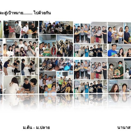
่จะสู่เป้าหมาย........ ไปด้วยกัน
ม.ต้น - ม.ปลาย
นานาส