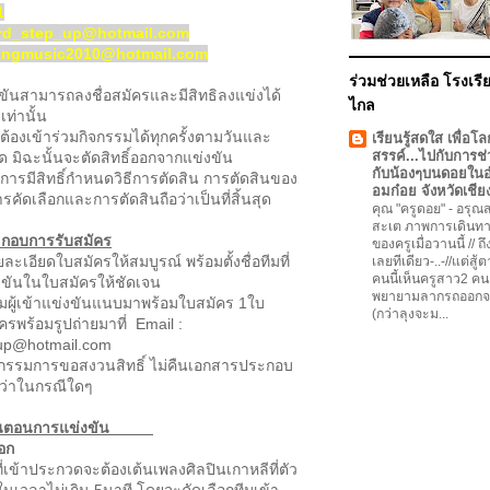
1
hird_step_up@hotmail.com
sic2010@hotmail.com
ร่วมช่วยเหลือ โรงเรีย
่งขันสามารถลงชื่อสมัครและมีสิทธิลงแข่งได้
ไกล
เท่านั้น
ะต้องเข้าร่วมกิจกรรมได้ทุกครั้งตามวันและ
เรียนรู้สดใส เพื่อโล
สรรค์...ไปกับการช่
ด มิฉะนั้นจะตัดสิทธิ์ออกจากแข่งขัน
กับน้องๆบนดอยใน
รมีสิทธิ์กำหนดวิธีการตัดสิน การตัดสินของ
อมก๋อย จังหวัดเชีย
ัดเลือกและการตัดสินถือว่าเป็นที่สิ้นสุด
คุณ "ครูดอย"
-
อรุณสว
สะเต ภาพการเดินทา
กอบการรับสมัคร
ของครูเมื่อวานนี้ // ถ
เอียดใบสมัครให้สมบูรณ์ พร้อมตั้งชื่อทีมที่
เลยทีเดียว-..-//แต่สู้
คนนี้เห็นครูสาว2 คน
ขันในใบสมัครให้ชัดเจน
พยายามลากรถออกจ
ีมผู้เข้าแข่งขันแนบมาพร้อมใบสมัคร 1ใบ
(กว่าลุงจะม...
ครพร้อมรูปถ่ายมาที่ Email :
_up@hotmail.com
กรรมการขอสงวนสิทธิ์ ไม่คืนเอกสารประกอบ
่ว่าในกรณีใดๆ
ขั้นตอนการแข่งขัน
ือก
ประกวดจะต้องเต้นเพลงศิลปินเกาหลีที่ตัว