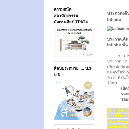
ความถนัด
ประกวดเต้น
สถาปัตยกรรม
Infinite
มัณฑนศิลป์ TPAT4
ประกวดเต้
Infinite ชั้น
ชาว K-Pop
ประกวด Thir
เกียรติยศแล
ศิลปประถมวัย .... ป.3-
สมัครวัยรุ่
ป.6
ทั่วไป ที่ส
13คน
เปิดรับส
รอบคัด
รอบชิง
น้องๆ ที่สน
ดาวน์โหลดใบส
http://ww
ละเอียดเพิ่ม