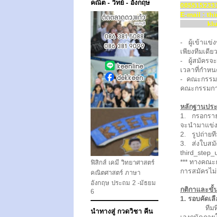
คณิต - วิทย์ - อังกฤษ
085515233
E-mail : t
klungmu
- ผู้เข้าแข
เพียงทีมเดียว
- ผู้สมัครจ
เวลาที่กำหน
- คณะกรรมกา
คณะกรรมการค
หลักฐานประ
1. กรอกรายละ
จะนำมาแข่ง
2. รูปถ่ายท
3. ส่งใบสมั
third_step
*** ทางคณะ
ฟิสิกส์ เคมี วิทยาศาสตร์
การสมัครไม
คณิตศาสตร์ ภาษา
อังกฤษ ประถม 2 -มัธยม
กติกาและ
6
1. รอบคัดเล
ทีมที่เข้า
นำทางสู่ กวดวิชา คีน