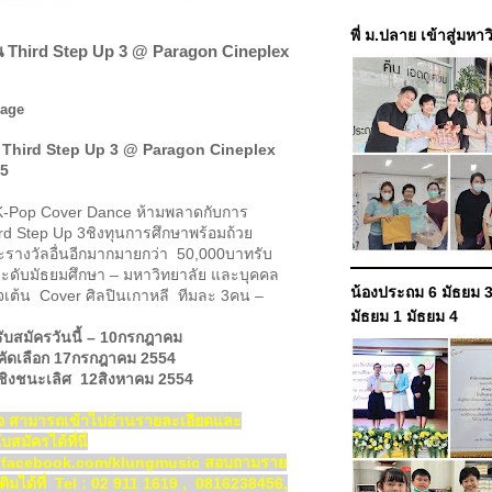
พี่ ม.ปลาย เข้าสู่มหา
 Third Step Up 3 @ Paragon Cineplex
น
Third Step Up 3 @ Paragon Cineplex
 5
 Cover Dance ห้ามพลาดกับการ
d Step Up 3ชิงทุนการศึกษาพร้อมถ้วย
ะรางวัลอื่นอีกมากมายกว่า 50,000บาทรับ
นระดับมัธยมศึกษา – มหาวิทยาลัย และบุคคล
น้องประถม 6 มัธยม 3
นใจเต้น Cover ศิลปินเกาหลี ทีมละ 3คน –
มัธยม 1 มัธยม 4
มัครวันนี้
– 10กรกฎาคม
เลือก
17กรกฎาคม 2554
ชนะเลิศ
12สิงหาคม 2554
ใจ สามารถเข้าไปอ่านรายละเอียดและ
มัครได้ที่นี่
w.facebook.com/klungmusic สอบถามราย
เติมได้ที่ Tel : 02 911 1619 , 0816238456,