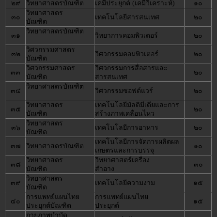
๒๙
วิทยาศาสตรบัณฑิต
เคมีประยุกต์ (เคมีวิเคราะห์)
๑๐
วิทยาศาสตร
๓๐
เทคโนโลยีสารสนเทศ
๒๐
บัณฑิต
วิทยาศาสตรบัณฑิต
๓๑
วิทยาการคอมพิวเตอร์
๒๐
วิศวกรรมศาสตร
๓๒
วิศวกรรมคอมพิวเตอร์
๒๐
บัณฑิต
วิศวกรรมศาสตร
วิศวกรรมการสื่อสารและ
๓๓
๒๐
บัณฑิต
สารสนเทศ
วิทยาศาสตรบัณฑิต
๓๔
วิศวกรรมซอฟต์แวร์
๒๐
วิทยาศาสตร
เทคโนโลยีมัลติมีเดียและการ
๓๕
๒๐
บัณฑิต
สร้างภาพเคลื่อนไหว
วิทยาศาสตร
๓๖
เทคโนโลยีการอาหาร
๒๐
บัณฑิต
เทคโนโลยีการจัดการผลิตผล
๓๗
วิทยาศาสตรบัณฑิต
๑๐
เกษตรและการบรรจุ
วิทยาศาสตร
วิทยาศาสตร์เครื่อง
๓๘
๓๐
บัณฑิต
สำอาง
วิทยาศาสตร
๓๙
เทคโนโลยีความงาม
๑๕
บัณฑิต
การแพทย์แผนไทย
การแพทย์แผนไทย
๔๐
๑๕
ประยุกต์บัณฑิต
ประยุกต์
กายภาพบำบัด