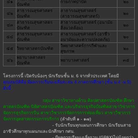
๔๑
กายภาพบำบัด
๒๐
บัณฑิต
สาธารณสุขศาสตร
สาธารณสุขศาสตร์
๔๒
๒๐
บัณฑิต
(สาธารณสุขศาสตร์)
สาธารณสุขศาสตร
สาธารณสุขศาสตร์ (อนามัย
๔๓
๒๐
บัณฑิต
สิ่งแวดล้อม)
สาธารณสุขศาสตร
สาธารณสุขศาสตร์ (อาชีว
๔๔
๒๐
บัณฑิต
อนามัยและความปลอดภัย)
วิทยาศาสตร์การกีฬาและ
๔๕
วิทยาศาสตรบัณฑิต
๒๐
สุขภาพ
พยาบาลศาสตร
๔๖
พยาบาลศาสตร์
๓๕
บัณฑิต
โครงการนี้ เปิดรับน้องๆ นักเรียนชั้น ม. 6 จากทั่วประเทศ โดยมี
คุณสมบัติคือ มีผลการเรียนเฉลี่ยสะสม 4 ภาคการศึกษา (ชั้น ม.4 -ม.5)
ดังนี้
กลุ่ม สาขาวิชาทางด้าน ศิลปศาสตรบัณฑิต ศึกษา
ศาสตรบัณฑิต นิติศาสตรบัณฑิต และบริหารธุรกิจบัณฑิตสาขาวิชาการ
จัดการธุรกิจการบิน สาขาวิชาการจัดการการท่องเที่ยว สาขาวิชาการ
จัดการอุตสาหกรรมการบริการ
(ลำดับที่ ๑ - ๑๗)
- รับนักเรียนทุกแผนการศึกษา นักเรียนสาย
อาชีวศึกษาทุกแผนกและนักศึกษา กศน.
- มีผลการเรียนเฉลี่ยรวม (GPAX)ไม่น้อยกว่า