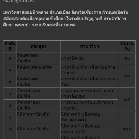
ลองมาดูกันนะค่ะ
มหาวิทยาลัยแม่ฟ้าหลวง อำเภอเมือง จังหวัดเชียงราย กำหนดเปิดรับ
สมัครสอบคัดเลือกบุคคลเข้าศึกษาในระดับปริญญาตรี ประจำปีการ
ศึกษา ๒๕๕๕ : ระบบรับตรงทั่วประเทศ
ลำดับ
จำนวน
หลักสูตร
สาขาวิชา
ที่
รับ
ศิลปศาสตร
๑
ภาษาอังกฤษ
๕๐
บัณฑิต
ศิลปศาสตรบัณฑิต
ภาษาจีนธุรกิจ (เลือกสอบภาษา
๒
อังกฤษ)
๔๕
ศิลปศาสตร
ภาษาจีนธุรกิจ (เลือกสอบภาษา
๓
บัณฑิต
จีน)
ศึกษาศาสตร
การสอนภาษาจีน (เลือกสอบ
๔
บัณฑิต
ภาษาอังกฤษ)
๑๕
ศึกษาศาสตร
การสอนภาษาจีน (เลือกสอบ
๕
บัณฑิต
ภาษาจีน)
นิติศาสตรบัณฑิต
นิติศาสตร์ (เลือกสอบ
๖
วิทยาศาสตร์)
นิติศาสตร์ (เลือกสอบ
๗
นิติศาสตรบัณฑิต
๑๖๐
คณิตศาสตร์)
นิติศาสตร์ (เลือกสอบ