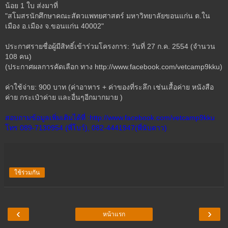
น้อย 1 ใบ ส่งมาที่
"สโมสรนักศึกษาคณะสัตวแพทยศาสตร์ มหาวิทยาลัยขอนแก่น ต.ใน
เมือง อ.เมือง จ.ขอนแก่น 40002"
ประกาศรายชื่อผู้มีสิทธิ์เข้าร่วมโครงการ: วันที่ 27 ก.ค. 2554 (จำนวน
108 คน)
(ประกาศผลการคัดเลือก ทาง http://www.facebook.com/vetcamp9kku)
ค่าใช้จ่าย: 900 บาท (ค่าอาหาร + ค่าของที่ระลึก เช่นเสื้อค่าย หนังสือ
ค่าย กระเป๋าค่าย และอื่นๆอีกมากมาย )
สอบถามข้อมูลเพิ่มเติมได้ที่ :http://www.facebook.com/vetcamp9kku
โทร 089-7130954 (พี่โบว์), 082-4441947(พี่นับดาว)
ใช้ร่วมกัน
‹
›
หน้าแรก