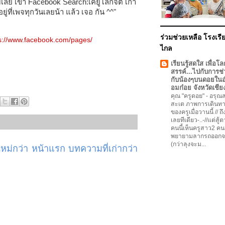
ีบเลย เข้า Facebook Search:เคยูโลกจิต เก๊า
ู่ที่เพจทุกวัน
เลยน้า แล้ว เจอ กัน ^^"
ร่วมช่วยเหลือ โรงเรีย
s://www.facebook.com/pages/
ไกล
เรียนรู้สดใส เพื่อโล
สรรค์...ไปกับการช่
กับน้องๆบนดอยใน
อมก๋อย จังหวัดเชีย
คุณ "ครูดอย"
-
อรุณสว
สะเต ภาพการเดินทา
ของครูเมื่อวานนี้ // ถ
เลยทีเดียว-..-//แต่สู้
คนนี้เห็นครูสาว2 คน
พยายามลากรถออกจ
(กว่าลุงจะม...
ม่กว่า
หน้าแรก
บทความที่เก่ากว่า