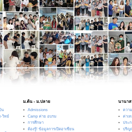
ม.ต้น - ม.ปลาย
นานาส
บิน
Admissions
ความร
-วิทย์
Camp ค่าย อบรม
ค่าเ
การศึกษา
ประก
ต้องรู้! ข้อมูลการเปิดอาเซียน
ปริญ