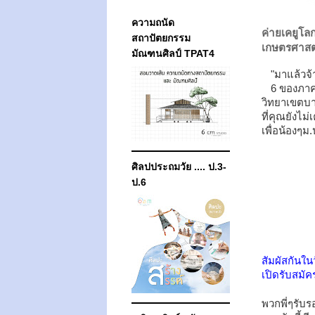
ความถนัด
ค่ายเคยูโลก
สถาปัตยกรรม
เกษตรศาสต
มัณฑนศิลป์ TPAT4
"มาแล้วจ้า
6 ของภาค
วิทยาเขตบาง
ที่คุณยังไม่
เ
เพื่อน้องๆม
ศิลปประถมวัย .... ป.3-
ป.6
สัมผัสกันใน
เปิดรับสมั
พวกพี่ๆรับ