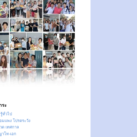
าระ
ู้ทั่วไป
ทอมแพง โปรดระวัง
วด เทศกาล
ญาโท-เอก