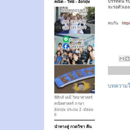
บรรทัดนี้ ร
คณิต - วิทย์ - อังกฤษ
จะรอตัวเองอย
พบกัน
http
บทความให
ฟิสิกส์ เคมี วิทยาศาสตร์
คณิตศาสตร์ ภาษา
อังกฤษ ประถม 2 -มัธยม
6
นำทางสู่ กวดวิชา คีน