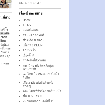
และ 6 cm.studio
เรื่องนี้ ต้องขยาย
นที่ห่าง
Home
TCAS
กสร้า้ง
แพทย์-ทันตะ
วยเหลือ
สอนนอกสถานที่
อำเภอ
ชีวิตเด็ก ม.ปลาย
งใหม่
ัสดิ์แม่
เที่ยวทั่ว KEEN
งขึ้นดอย
อาชีพที่ใช่
ึงกับทรุด
เรื่องดี๊..ดี
ตายค่ะ ลุง
กำลังใจที่ส่งต่อกัน
ากหลุม
มหาวิทยาลัยในหลักสูตร
นานาชาติ
เด็กไทย ใครจะช่วยพาไปถึง
ฝั่งฝัน
เมื่อเราต้องตัดสินใจครั้ง
สำคัญ
คณะไหนที่จำกัดสายเรียน.มั่ง
ขึ้น ม.6 แล้ว !!
25 ข้อคิดจาก ไอน์สไตน์